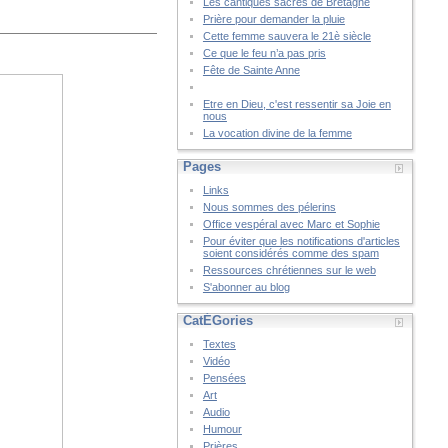
Les cantiques sacrés de Bretagne
Prière pour demander la pluie
Cette femme sauvera le 21è siècle
Ce que le feu n’a pas pris
Fête de Sainte Anne
Etre en Dieu, c'est ressentir sa Joie en
nous
La vocation divine de la femme
Pages
Links
Nous sommes des pélerins
Office vespéral avec Marc et Sophie
Pour éviter que les notifications d'articles
soient considérés comme des spam
Ressources chrétiennes sur le web
S'abonner au blog
CatÉGories
Textes
Vidéo
Pensées
Art
Audio
Humour
Prières