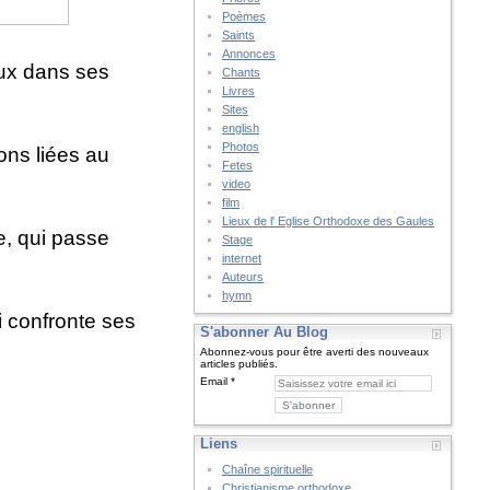
Poèmes
Saints
Annonces
eux dans ses
Chants
Livres
Sites
english
Photos
ions liées au
Fetes
video
film
Lieux de l' Eglise Orthodoxe des Gaules
e, qui passe
Stage
internet
Auteurs
hymn
i confronte ses
S'abonner Au Blog
Abonnez-vous pour être averti des nouveaux
articles publiés.
Email
Liens
Chaîne spirituelle
Christianisme orthodoxe