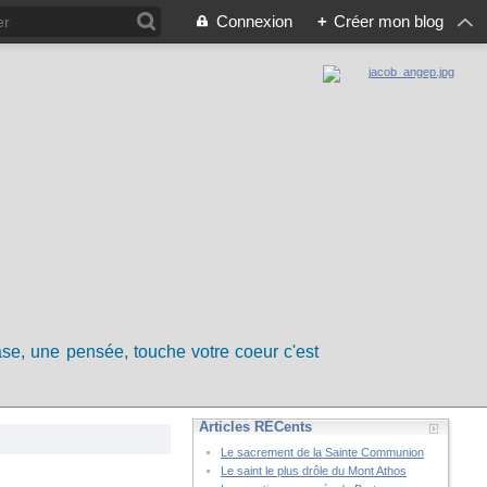
Connexion
+
Créer mon blog
rase, une pensée, touche votre coeur c'est
Articles RÉCents
Le sacrement de la Sainte Communion
Le saint le plus drôle du Mont Athos