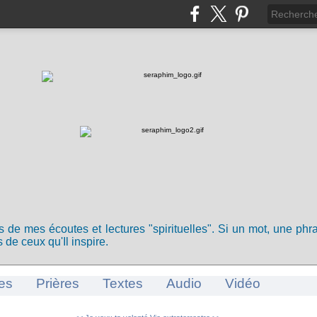
ts de mes écoutes et lectures "spirituelles". Si un mot, une ph
 de ceux qu'Il inspire.
es
Prières
Textes
Audio
Vidéo