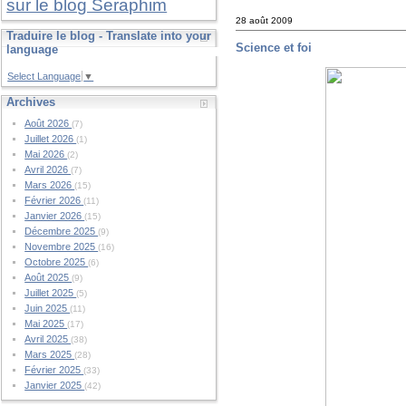
sur le blog Seraphim
28 août 2009
Traduire le blog - Translate into your
Science et foi
language
Select Language
▼
Archives
Août 2026
(7)
Juillet 2026
(1)
Mai 2026
(2)
Avril 2026
(7)
Mars 2026
(15)
Février 2026
(11)
Janvier 2026
(15)
Décembre 2025
(9)
Novembre 2025
(16)
Octobre 2025
(6)
Août 2025
(9)
Juillet 2025
(5)
Juin 2025
(11)
Mai 2025
(17)
Avril 2025
(38)
Mars 2025
(28)
Février 2025
(33)
Janvier 2025
(42)