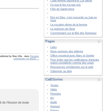
Cette femme sauvera le 21è siècle
Ce que le feu n’a pas pris
Fête de Sainte Anne
Etre en Dieu, c'est ressentir sa Joie en
nous
La vocation divine de la femme
La guérison de l’âme
Commentaire sur la fête des Rameaux
Pages
Links
Nous sommes des pélerins
Office vespéral avec Marc et Sophie
ublished by Marc-Elie
-
dans
Pensées
commenter cet article
…
Pour éviter que les notifications d'articles
soient considérés comme des spam
Ressources chrétiennes sur le web
S'abonner au blog
CatÉGories
Textes
Vidéo
Pensées
Art
Audio
de l'illusion de toute
Humour
Prières