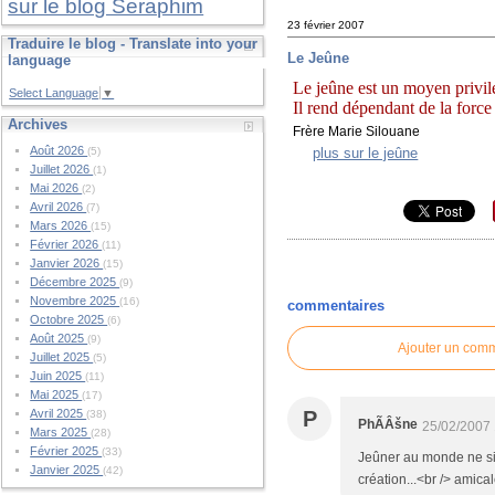
sur le blog Seraphim
23 février 2007
Traduire le blog - Translate into your
Le Jeûne
language
Le jeûne est un moyen privilég
Select Language
▼
Il rend dépendant de la force 
Archives
Frère Marie Silouane
Août 2026
plus sur le jeûne
(5)
Juillet 2026
(1)
Mai 2026
(2)
Avril 2026
(7)
Mars 2026
(15)
Février 2026
(11)
Janvier 2026
(15)
Décembre 2025
(9)
Novembre 2025
(16)
commentaires
Octobre 2025
(6)
Août 2025
(9)
Ajouter un com
Juillet 2025
(5)
Juin 2025
(11)
Mai 2025
(17)
P
Avril 2025
(38)
PhÃÂšne
25/02/2007
Mars 2025
(28)
Février 2025
(33)
Jeûner au monde ne sig
Janvier 2025
(42)
création...<br /> amic