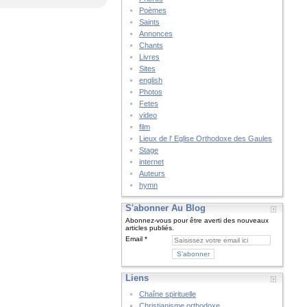
Poèmes
Saints
Annonces
Chants
Livres
Sites
english
Photos
Fetes
video
film
Lieux de l' Eglise Orthodoxe des Gaules
Stage
internet
Auteurs
hymn
S'abonner Au Blog
Abonnez-vous pour être averti des nouveaux
articles publiés.
Email
Liens
Chaîne spirituelle
Christianisme orthodoxe