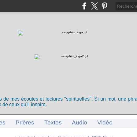
ts de mes écoutes et lectures "spirituelles". Si un mot, une ph
 de ceux qu'Il inspire.
es
Prières
Textes
Audio
Vidéo