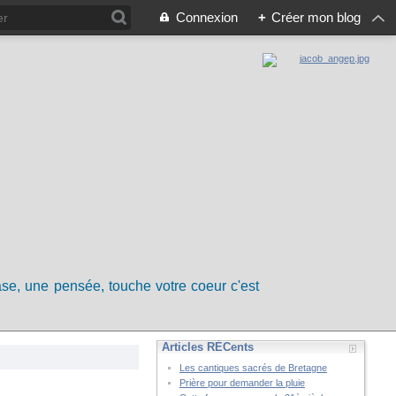
Connexion
+
Créer mon blog
rase, une pensée, touche votre coeur c'est
Articles RÉCents
Les cantiques sacrés de Bretagne
Prière pour demander la pluie