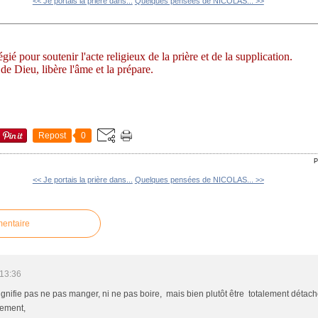
<< Je portais la prière dans...
Quelques pensées de NICOLAS... >>
ié pour soutenir l'acte religieux de la prière et de la supplication.
de Dieu, libère l'âme et la prépare.
Repost
0
P
<< Je portais la prière dans...
Quelques pensées de NICOLAS... >>
mentaire
 13:36
nifie pas ne pas manger, ni ne pas boire, mais bien plutôt être totalement détaché 
alement,