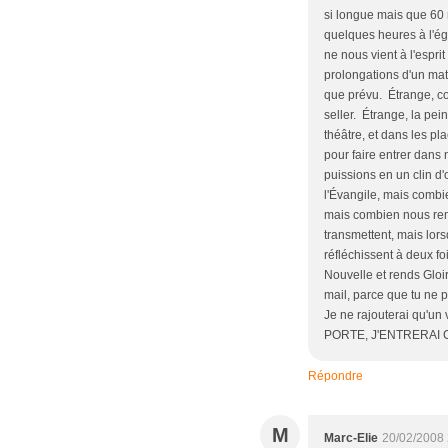
si longue mais que 60 
quelques heures à l'ég
ne nous vient à l'espr
prolongations d'un mat
que prévu. Étrange, com
seller. Étrange, la pe
théâtre, et dans les p
pour faire entrer dans
puissions en un clin d
l'Évangile, mais combie
mais combien nous reme
transmettent, mais lo
réfléchissent à deux fo
Nouvelle et rends Gloi
mail, parce que tu ne p
Je ne rajouterai qu'
PORTE, J'ENTRERAI CHE
Répondre
M
Marc-Elie
20/02/2008