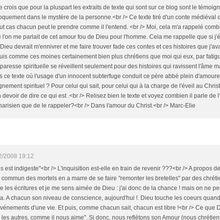
e crois que pour la pluspart les extraits de texte qui sont sur ce blog sont le témo
oquement dans le mystère de la personne.<br /> Ce texte tiré d'un conte médiéval ch
out cas chacun peut le prendre comme il l'entend. <br /> Moi, cela m'a rappelé comb
 l'on me parlait de cet amour fou de Dieu pour l'homme. Cela me rappelle que si j'ét
 Dieu devrait m'ennivrer et me faire trouver fade ces contes et ces histoires que j'av
 suis comme ces moines certainement bien plus chrétiens que moi qui eux, par fatig
paresse spirituelle se réveillent seulement pour des histoires qui ravissent l'âme ma
ans ce texte où l'usage d'un innocent subterfuge conduit ce père abbé plein d'amoure
gnement spirituel ? Pour celui qui sait, pour celui qui à la charge de l'éveil au Chri
 devoir de dire ce qui est .<br /> Relisez bien le texte et voyez combien il parle de
arisien que de le rappeler?<br /> Dans l'amour du Christ.<br /> Marc-Elie
2/2008 19:12
 est indigeste"<br /> L'inquisition est-elle en train de revenir ???<br /> A propos de 
 le commun des mortels en a marre de se faire "remonter les bretelles" par des chrétie
 les écritures et je me sens aimée de Dieu : j'ai donc de la chance ! mais on ne peu
 A chacun son niveau de conscience, aujourd'hui !. Dieu touche les coeurs quand
vénements d'une vie. Et puis, comme chacun sait, chacun est libre !<br /> Ce que
 les autres, comme il nous aime". Si donc, nous reflétons son Amour (nous chrétiens