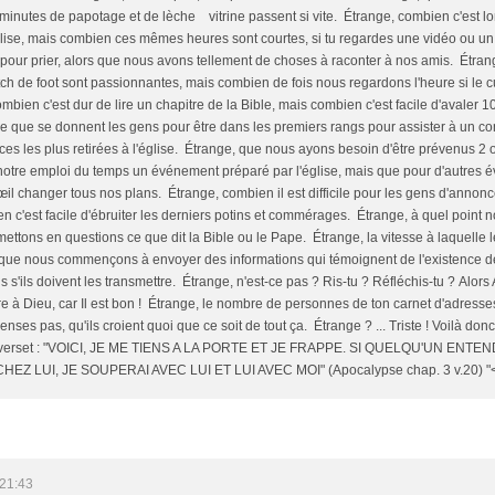
minutes de papotage et de lèche vitrine passent si vite. Étrange, combien c'est lo
lise, mais combien ces mêmes heures sont courtes, si tu regardes une vidéo ou un 
it pour prier, alors que nous avons tellement de choses à raconter à nos amis. Étra
ch de foot sont passionnantes, mais combien de fois nous regardons l'heure si le cu
bien c'est dur de lire un chapitre de la Bible, mais combien c'est facile d'avaler 
ine que se donnent les gens pour être dans les premiers rangs pour assister à un c
laces les plus retirées à l'église. Étrange, que nous ayons besoin d'être prévenus 
 notre emploi du temps un événement préparé par l'église, mais que pour d'autres
'œil changer tous nos plans. Étrange, combien il est difficile pour les gens d'anno
n c'est facile d'ébruiter les derniers potins et commérages. Étrange, à quel point 
ttons en questions ce que dit la Bible ou le Pape. Étrange, la vitesse à laquelle l
rsque nous commençons à envoyer des informations qui témoignent de l'existence d
is s'ils doivent les transmettre. Étrange, n'est-ce pas ? Ris-tu ? Réfléchis-tu ? Alo
re à Dieu, car Il est bon ! Étrange, le nombre de personnes de ton carnet d'adresse
enses pas, qu'ils croient quoi que ce soit de tout ça. Étrange ? ... Triste ! Voilà don
un verset : "VOICI, JE ME TIENS A LA PORTE ET JE FRAPPE. SI QUELQU'UN ENT
Z LUI, JE SOUPERAI AVEC LUI ET LUI AVEC MOI" (Apocalypse chap. 3 v.20) "<br 
 21:43