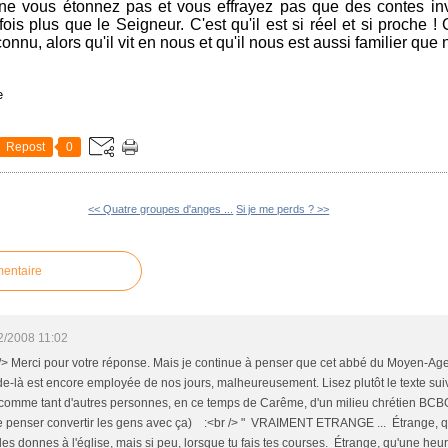
, ne vous étonnez pas et vous effrayez pas que des contes in
rfois plus que le Seigneur. C'est qu'il est si réel et si proche !
nconnu, alors qu'il vit en nous et qu'il nous est aussi familier q
e
Repost
0
<< Quatre groupes d'anges ...
Si je me perds ? >>
mentaire
2/2008 11:02
/> Merci pour votre réponse. Mais je continue à penser que cet abbé du Moyen-Age
-là est encore employée de nos jours, malheureusement. Lisez plutôt le texte suiva
) comme tant d'autres personnes, en ce temps de Carême, d'un milieu chrétien BCB
se penser convertir les gens avec ça) :<br /> " VRAIMENT ETRANGE ... Étrange, q
les donnes à l'église, mais si peu, lorsque tu fais tes courses. Étrange, qu'une heur