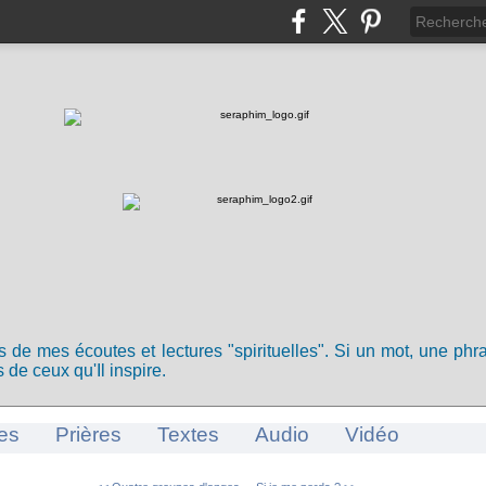
ts de mes écoutes et lectures "spirituelles". Si un mot, une ph
 de ceux qu'Il inspire.
es
Prières
Textes
Audio
Vidéo