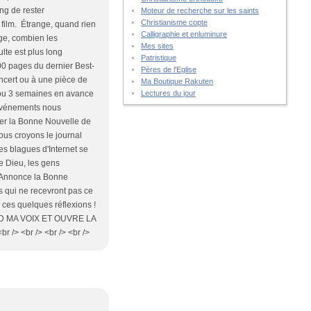
ng de rester
Moteur de recherche sur les saints
Christianisme copte
film. Étrange, quand rien
Calligraphie et enluminure
nge, combien les
Mes sites
lte est plus long
Patristique
100 pages du dernier Best-
Pères de l'Eglise
oncert ou à une pièce de
Ma Boutique Rakuten
Lectures du jour
2 ou 3 semaines en avance
 événements nous
ncer la Bonne Nouvelle de
nous croyons le journal
es blagues d'Internet se
e Dieu, les gens
rs Annonce la Bonne
s qui ne recevront pas ce
c ces quelques réflexions !
END MA VOIX ET OUVRE LA
/> <br /> <br /> <br />