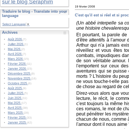
sur le blog Seraphim
19 février 2008
Traduire le blog - Translate into your
C'est qu'il est si réel et si pro
language
(Un abbé interpelle sa c
Select Language
▼
une histoire chevaleresqu
Archives
Et pourtant, la parole de
d'être attentifs à l'amour
Août 2026
(7)
Juillet 2026
Arthur qui n'a jamais ex
(1)
Mai 2026
(2)
réveillez et vous êtes to
Avril 2026
(7)
combats, impudiques dans
Mars 2026
(15)
de son véritable amour. 
Février 2026
(11)
l'emportent sur ceux des 
Janvier 2026
(15)
aventures qui se puisse c
Décembre 2025
(9)
morts ? L'histoire du peup
Novembre 2025
(16)
ne vous touche-t-elle pas
Octobre 2025
(6)
de chose au regard de cel
Août 2025
(9)
Direz-vous alors que vous
Juillet 2025
(5)
lecture, le récit, le co
Juin 2025
(11)
c'est toujours la même hi
Mai 2025
(17)
Avril 2025
ces romans, le mot de ch
(38)
Mars 2025
(28)
peut pénétrer les mystère
Février 2025
(33)
chacun de nous, comme à 
Janvier 2025
(42)
l'amour dont il nous aime