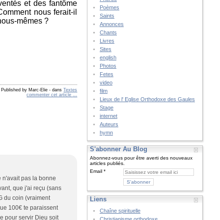
ventés et des fantôme
Poèmes
 Comment nous ferait-il
Saints
ue nous-mêmes ?
Annonces
Chants
Livres
Sites
english
Photos
Fetes
video
Published by Marc-Elie
-
dans
Textes
film
commenter cet article
…
Lieux de l' Eglise Orthodoxe des Gaules
Stage
internet
Auteurs
hymn
S'abonner Au Blog
Abonnez-vous pour être averti des nouveaux
articles publiés.
Email
 n'avait pas la bonne
nt, que j'ai reçu (sans
G du coin (vraiment
Liens
ue 100€ te paraissent
Chaîne spirituelle
e pour servir Dieu soit
Christianisme orthodoxe