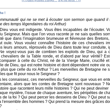
<< Quatre groupes d'anges ...
Si je me perds ? >>
che !
ommunauté qui ne se met à écouter son sermon que quand il s
e des temps légendaires du roi Arthur)
 Dieu vous est indigeste. Vous êtes incapables de l'écouter. 
 du Seigneur. Mais que l'on vous raconte je ne sais quelles sorn
isté que dans l'imagination brumeuse et fiévreuse des Bretons
ut ouïe. Vous voulez connaître l'his­toire de ces chevaliers i
 leurs amours, réprouvés de Dieu dans toute leur conduite, i
Ne voyez-vous pas de combien les exploits de Dieu, qui a cré
cheva­liers de la Table ronde, et d'abord par leur vérité? Est
omparer à celle du Christ, né de la Vierge Marie, crucifié et 
le de Dieu, qui est notre histoire et dont dépendent notre vie ou
 plus que celle du roi Arthur ? Les merveilles de Bretagne ne 
les que fit pour nous le Seigneur ?
 les connaissez, ces mer­veilles du Seigneur, que vous en ente
mmentaire, alors que les contes de Bre­tagne sont nouveaux ?
stoire que racontent leurs mille histoires ? Qui ne peut devine
aque mystère, l'issue de chaque aventure, les péripéties de c
s de la foi ? Qui peut percer les desseins de Dieu ? Qui peut sa
l'ensemble des hommes ? Qui prend la mesure des grâces dont
 ?