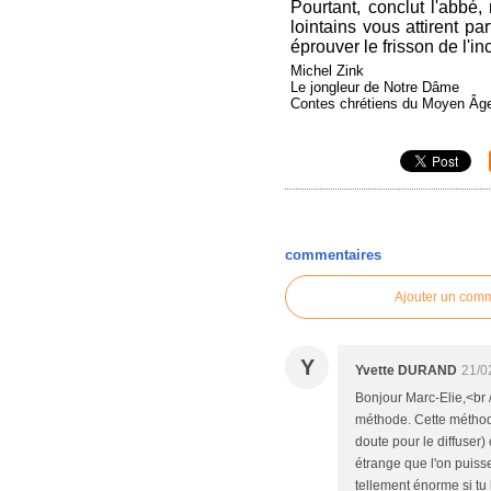
Pourtant, conclut l'abbé
lointains vous attirent pa
éprouver le frisson de l'i
Michel Zink
Le jongleur de Notre Dâme
Contes chrétiens du Moyen Âg
commentaires
Ajouter un com
Y
Yvette DURAND
21/0
Bonjour Marc-Elie,<br 
méthode. Cette méthode
doute pour le diffuser
étrange que l'on puis
tellement énorme si tu 