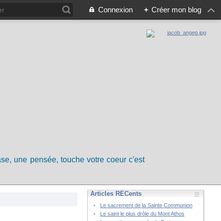
Connexion
+
Créer mon blog
rase, une pensée, touche votre coeur c'est
Articles RÉCents
Le sacrement de la Sainte Communion
Le saint le plus drôle du Mont Athos