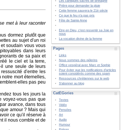
Les cantiques sacrés de Bretagne
Prière pour demander la pluie
Cette femme sauvera le 21è siècle
Ce que le feu n’a pas pris
Fête de Sainte Anne
e met à leur raconter
Etre en Dieu, c'est ressentir sa Joie en
nous
Vous dormez plutôt que
La vocation divine de la femme
ettes au sujet d'un roi
, et soudain vous vous
Pages
mpitoyables dans leurs
gnorants de sa paix et
Links
Nous sommes des pélerins
é le ciel et la terre,
Office vespéral avec Marc et Sophie
-il une seule de leurs
Pour éviter que les notifications d'articles
ressuscité d'entre les
soient considérés comme des spam
 notre mort éternelles,
Ressources chrétiennes sur le web
semblent-elles pas peu
S'abonner au blog
CatÉGories
ndez tous les jours la
 Ne voyez-vous pas que
Textes
r par avance, dans tous
Vidéo
haque amour ? Mais qui
Pensées
voir ce qu'il réserve à
Art
 il nous comble et de
Audio
Humour
Prières