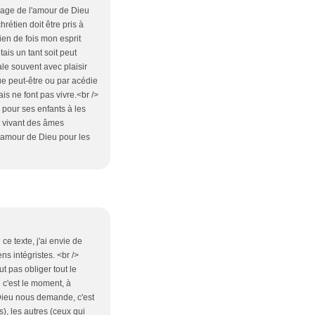
ignage de l'amour de Dieu
rétien doit être pris à
ien de fois mon esprit
ais un tant soit peut
ale souvent avec plaisir
ue peut-être ou par acédie
is ne font pas vivre.<br />
 pour ses enfants à les
st vivant des âmes
 l'amour de Dieu pour les
ce texte, j'ai envie de
ns intégristes. <br />
t pas obliger tout le
 c'est le moment, à
 Dieu nous demande, c'est
), les autres (ceux qui