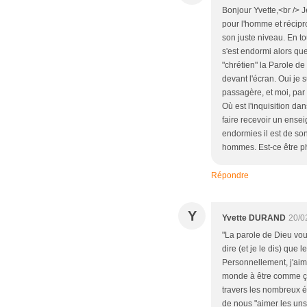
Bonjour Yvette,<br /> J
pour l'homme et récipr
son juste niveau. En t
s'est endormi alors que
"chrétien" la Parole de
devant l'écran. Oui je
passagère, et moi, par 
Où est l'inquisition d
faire recevoir un ensei
endormies il est de son
hommes. Est-ce être ph
Répondre
Y
Yvette DURAND
20/0
"La parole de Dieu vous
dire (et je le dis) que
Personnellement, j'aime
monde à être comme ça.
travers les nombreux é
de nous "aimer les uns