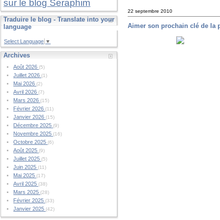
sur le blog Seraphim
22 septembre 2010
Traduire le blog - Translate into your
Aimer son prochain clé de la p
language
Select Language
▼
Archives
Août 2026
(5)
Juillet 2026
(1)
Mai 2026
(2)
Avril 2026
(7)
Mars 2026
(15)
Février 2026
(11)
Janvier 2026
(15)
Décembre 2025
(9)
Novembre 2025
(16)
Octobre 2025
(6)
Août 2025
(9)
Juillet 2025
(5)
Juin 2025
(11)
Mai 2025
(17)
Avril 2025
(38)
Mars 2025
(28)
Février 2025
(33)
Janvier 2025
(42)