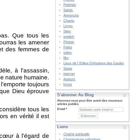
Poèmes
Saints
Annonces
Chants
Livres
Sites
 pas. Que tous les
english
pourras les amener
Photos
Fetes
s et des femmes de
video
film
Lieux de l' Eglise Orthodoxe des Gaules
Stage
èle, à l'assassin,
internet
ique nature humaine.
Auteurs
l'emporte toujours
hymn
e que Dieu éprouve
S'abonner Au Blog
Abonnez-vous pour être averti des nouveaux
articles publiés.
considère tous les
Email
s en vérité il est
Liens
Chaîne spirituelle
 cœur à l'égard de
Christianisme orthodoxe