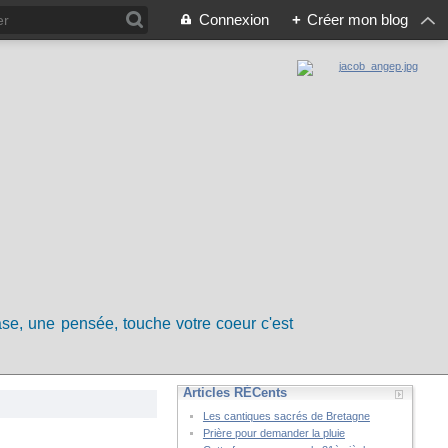
Connexion
+
Créer mon blog
rase, une pensée, touche votre coeur c'est
Articles RÉCents
Les cantiques sacrés de Bretagne
Prière pour demander la pluie