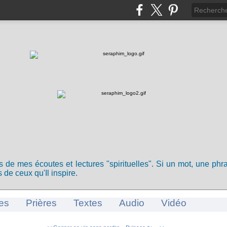
ts de mes écoutes et lectures "spirituelles". Si un mot, une ph
 de ceux qu'Il inspire.
es
Prières
Textes
Audio
Vidéo