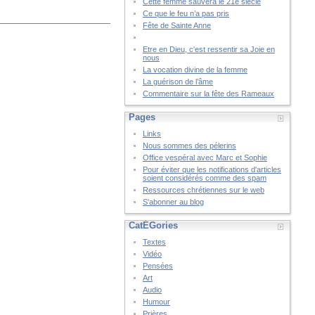
Cette femme sauvera le 21è siècle
Ce que le feu n’a pas pris
Fête de Sainte Anne
Etre en Dieu, c'est ressentir sa Joie en
nous
La vocation divine de la femme
La guérison de l’âme
Commentaire sur la fête des Rameaux
Pages
Links
Nous sommes des pélerins
Office vespéral avec Marc et Sophie
Pour éviter que les notifications d'articles
soient considérés comme des spam
Ressources chrétiennes sur le web
S'abonner au blog
CatÉGories
Textes
Vidéo
Pensées
Art
Audio
Humour
Prières