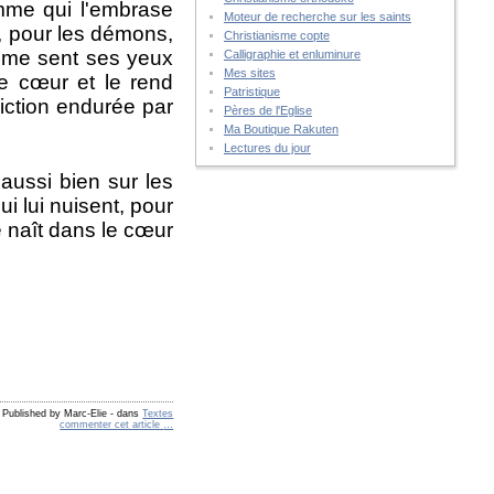
amme qui l'embrase
Moteur de recherche sur les saints
s, pour les démons,
Christianisme copte
omme sent ses yeux
Calligraphie et enluminure
Mes sites
le cœur et le rend
Patristique
liction endurée par
Pères de l'Eglise
Ma Boutique Rakuten
Lectures du jour
aussi bien sur les
i lui nuisent, pour
 naît dans le cœur
Published by Marc-Elie
-
dans
Textes
commenter cet article
…