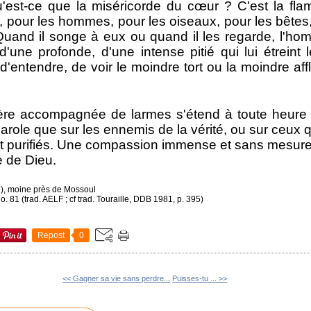
 qu'est-ce que la miséricorde du cœur ? C'est la fl
n, pour les hommes, pour les oiseaux, pour les bête
 Quand il songe à eux ou quand il les regarde, l'h
d'une profonde, d'une intense pitié qui lui étreint 
 d'entendre, de voir le moindre tort ou la moindre aff
ière accompagnée de larmes s'étend à toute heure 
role que sur les ennemis de la vérité, ou sur ceux qu
 et purifiés. Une compassion immense et sans mesure
e de Dieu.
e), moine près de Mossoul
o. 81 (trad. AELF ; cf trad. Touraille, DDB 1981, p. 395)
Repost
0
<< Gagner sa vie sans perdre...
Puisses-tu ... >>