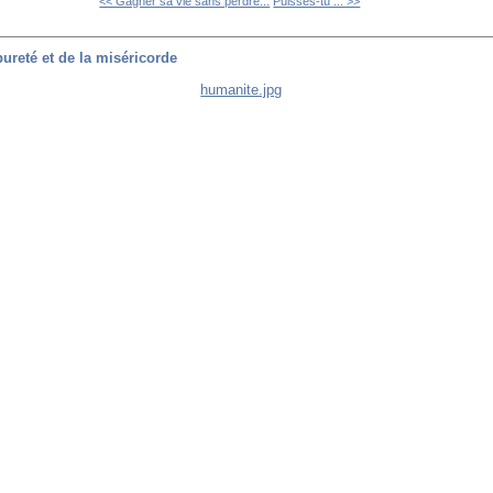
<< Gagner sa vie sans perdre...
Puisses-tu ... >>
ureté et de la miséricorde