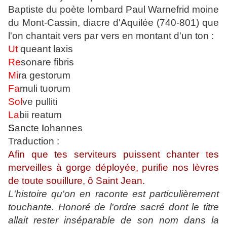
Baptiste du poète lombard Paul Warnefrid moine
du Mont-Cassin, diacre d'Aquilée (740-801) que
l'on chantait vers par vers en montant d'un ton :
Ut
queant laxis
Re
sonare fibris
Mi
ra gestorum
Fa
muli tuorum
Sol
ve pulliti
La
bii reatum
S
ancte
I
ohannes
Traduction :
Afin que tes serviteurs puissent chanter tes
merveilles à gorge déployée, purifie nos lèvres
de toute souillure, ô Saint Jean.
L'histoire qu'on en raconte est particulièrement
touchante. Honoré de l'ordre sacré dont le titre
allait rester inséparable de son nom dans la