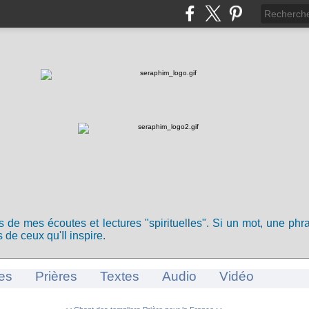
ts de mes écoutes et lectures "spirituelles". Si un mot, une ph
 de ceux qu'Il inspire.
es
Prières
Textes
Audio
Vidéo