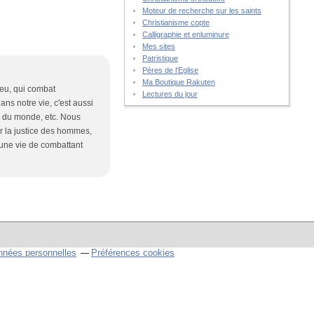
Moteur de recherche sur les saints
Christianisme copte
Calligraphie et enluminure
Mes sites
Patristique
Pères de l'Eglise
Ma Boutique Rakuten
ieu, qui combat
Lectures du jour
ans notre vie, c'est aussi
es du monde, etc. Nous
ar la justice des hommes,
t une vie de combattant
nnées personnelles
Préférences cookies