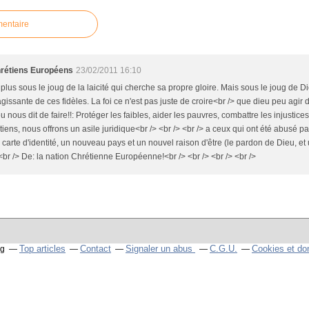
mentaire
Chrétiens Européens
23/02/2011 16:10
 plus sous le joug de la laicité qui cherche sa propre gloire. Mais sous le joug de D
agissante de ces fidèles. La foi ce n'est pas juste de croire<br /> que dieu peu agir d
u nous dit de faire!!: Protéger les faibles, aider les pauvres, combattre les injustic
tiens, nous offrons un asile juridique<br /> <br /> <br /> a ceux qui ont été abusé p
 carte d'identité, un nouveau pays et un nouvel raison d'être (le pardon de Dieu, e
/> <br /> De: la nation Chrétienne Européenne!<br /> <br /> <br /> <br />
Top articles
Contact
Signaler un abus
C.G.U.
Cookies et do
og