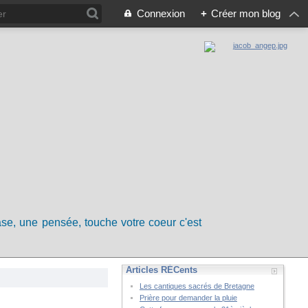
Connexion
+
Créer mon blog
rase, une pensée, touche votre coeur c'est
Articles RÉCents
Les cantiques sacrés de Bretagne
Prière pour demander la pluie