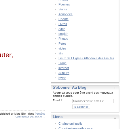
Poèmes
Saints
Annonces
Chants
Livres
Sites
english
Photos
Fetes
video
uter,
film
Lieux de l' Eglise Orthodoxe des Gaules
Stage
internet
Auteurs
hymn
S'abonner Au Blog
Abonnez-vous pour être averti des nouveaux
articles publiés.
Email
ublished by Marc-Elie
-
dans
Pensées
Liens
commenter cet article
…
Chaîne spirituelle
Christianisme orthodoxe