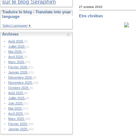
sur le blog Seraphim
27 octobre 2010
Traduire le blog - Translate into your
Etre chrétien
language
Select Language
▼
Archives
Août 2026
(5)
Juillet 2026
(1)
Mai 2026
(2)
Avril 2026
(7)
Mars 2026
(15)
Février 2026
(11)
Janvier 2026
(15)
Décembre 2025
(9)
Novembre 2025
(16)
Octobre 2025
(6)
Août 2025
(9)
Juillet 2025
(5)
Juin 2025
(11)
Mai 2025
(17)
Avril 2025
(38)
Mars 2025
(28)
Février 2025
(33)
Janvier 2025
(42)