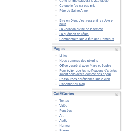
Cette femme sauvera le 21è siècle
Ce que le feu n’a pas pris
Fête de Sainte Anne
Etre en Dieu, c'est ressentir sa Joie en
nous
La vocation divine de la femme
La guérison de l’âme
Commentaire sur la fête des Rameaux
Pages
Links
Nous sommes des pélerins
Office vespéral avec Marc et Sophie
Pour éviter que les notifications d'articles
soient considérés comme des spam
Ressources chrétiennes sur le web
S'abonner au blog
CatÉGories
Textes
Vidéo
Pensées
Art
Audio
Humour
Prières