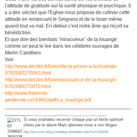
l'attitude de gratitude sur la santé physique et psychique. Il
y a des siècles que l'Eglise nous propose de cultiver cette
attitude en remerciant le Seigneur et de le louer même
quand tout va mal. En detour c'est notre âme qui reçoit sa
bénédiction.
Et que dire des bienfaits "miraculeux" de la louange
comme on peut le lire dans les célèbres ouvrages de
Merlin Carothers
Voir
http://www.decitre.fr/livres/de-la-prison-a-la-louange-
9782880270063.html
http://www.decitre.fr/livres/puissance-de-la-louange-
9782880270070.html
http://www.fraternite-
pentecote.cef.fr/IMG/pdf/La_louange.pdf
______________________________________________
_________
____________________________________
Si vous souhaitez recevoir chaque jour un texte spirituel
choisi par le diacre Marc abonnez-vous à son blogue
http://ann.over-blog.com/blog-newsletter.php?ref=120238