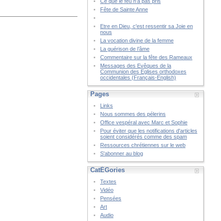
Ce que le feu n’a pas pris
Fête de Sainte Anne
Etre en Dieu, c'est ressentir sa Joie en
nous
La vocation divine de la femme
La guérison de l’âme
Commentaire sur la fête des Rameaux
Messages des Evêques de la
Communion des Eglises orthodoxes
occidentales (Français-English)
Pages
Links
Nous sommes des pélerins
Office vespéral avec Marc et Sophie
Pour éviter que les notifications d'articles
soient considérés comme des spam
Ressources chrétiennes sur le web
S'abonner au blog
CatÉGories
Textes
Vidéo
Pensées
Art
Audio