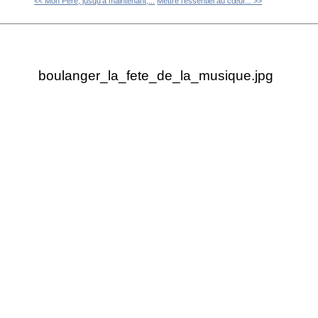
<< Mon Père, jusqu'à maintenant,...
Mettre l’essentiel au cœur... >>