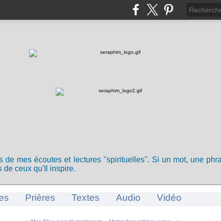
ts de mes écoutes et lectures "spirituelles". Si un mot, une ph
 de ceux qu'Il inspire.
es
Prières
Textes
Audio
Vidéo