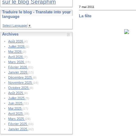
sur le blog Seraphim
7 mai 2011
Traduire le blog - Translate into your
La fête
language
Select Language
▼
Archives
Août 2026
(4)
Juillet 2026
(1)
Mai 2026
(2)
Avril 2026
(7)
Mars 2026
(15)
Février 2026
(11)
Janvier 2026
(15)
Décembre 2025
(9)
Novembre 2025
(16)
Octobre 2025
(6)
Août 2025
(9)
Juillet 2025
(5)
Juin 2025
(11)
Mai 2025
(17)
Avril 2025
(38)
Mars 2025
(28)
Février 2025
(33)
Janvier 2025
(42)