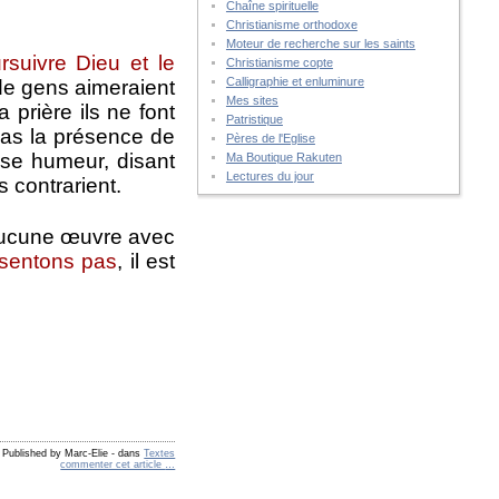
Chaîne spirituelle
Christianisme orthodoxe
Moteur de recherche sur les saints
suivre Dieu et le
Christianisme copte
Calligraphie et enluminure
de gens aimeraient
Mes sites
 prière ils ne font
Patristique
pas la présence de
Pères de l'Eglise
ise humeur, disant
Ma Boutique Rakuten
Lectures du jour
s contrarient.
 aucune œuvre avec
 sentons pas
, il est
Published by Marc-Elie
-
dans
Textes
commenter cet article
…