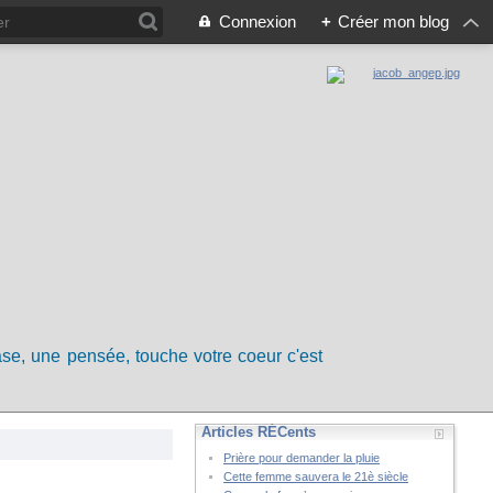
Connexion
+
Créer mon blog
rase, une pensée, touche votre coeur c'est
Articles RÉCents
Prière pour demander la pluie
Cette femme sauvera le 21è siècle