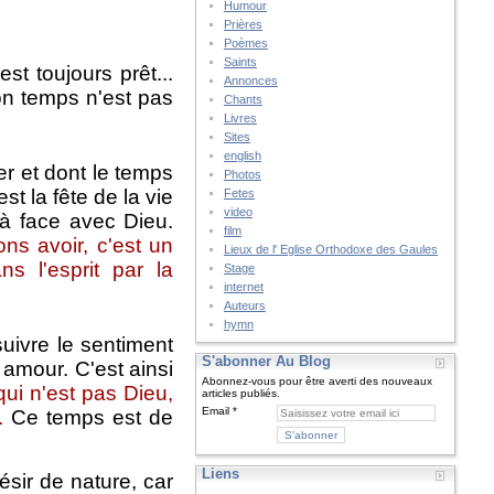
Humour
Prières
Poèmes
Saints
t toujours prêt...
Annonces
on temps n'est pas
Chants
Livres
Sites
english
er et dont le temps
Photos
st la fête de la vie
Fetes
video
e à face avec Dieu.
film
ns avoir, c'est un
Lieux de l' Eglise Orthodoxe des Gaules
s l'esprit par la
Stage
internet
Auteurs
hymn
suivre le sentiment
S'abonner Au Blog
 amour. C'est ainsi
Abonnez-vous pour être averti des nouveaux
ui n'est pas Dieu,
articles publiés.
Email
.
Ce temps est de
Liens
ésir de nature, car