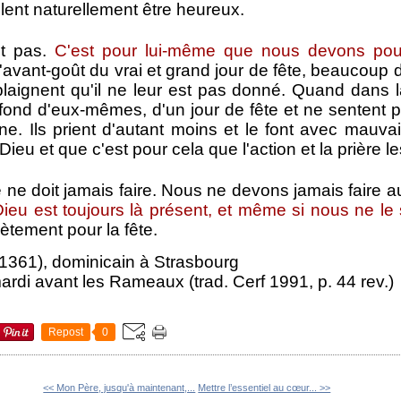
ent naturellement être heureux.
it pas.
C'est pour lui-même que nous devons pour
'avant-goût du vrai et grand jour de fête, beaucoup 
e plaignent qu'il ne leur est pas donné. Quand dans la
 fond d'eux-mêmes, d'un jour de fête et ne sentent 
ine. Ils prient d'autant moins et le font avec mauva
Dieu et que c'est pour cela que l'action et la prière le
 ne doit jamais faire. Nous ne devons jamais faire
Dieu est toujours là présent, et même si nous ne le
ètement pour la fête.
-1361), dominicain à Strasbourg
rdi avant les Rameaux (trad. Cerf 1991, p. 44 rev.)
Repost
0
<< Mon Père, jusqu'à maintenant,...
Mettre l’essentiel au cœur... >>