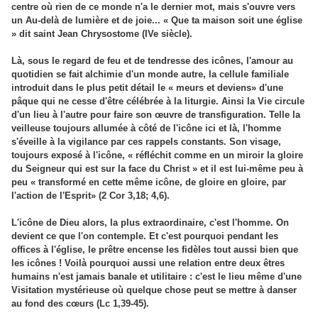
centre où rien de ce monde n'a le dernier mot, mais s'ouvre vers
un Au-delà de lumière et de joie... « Que ta maison soit une église
» dit saint Jean Chrysostome (IVe siècle).
Là, sous le regard de feu et de tendresse des icônes, l'amour au
quotidien se fait alchimie d'un monde autre, la cellule familiale
introduit dans le plus petit détail le « meurs et deviens» d'une
pâque qui ne cesse d'être célébrée à la liturgie. Ainsi la Vie circule
d'un lieu à l'autre pour faire son œuvre de transfiguration. Telle la
veilleuse toujours allumée à côté de l'icône ici et là, l'homme
s'éveille à la vigilance par ces rappels constants. Son visage,
toujours exposé à l'icône, « réfléchit comme en un miroir la gloire
du Seigneur qui est sur la face du Christ » et il est lui-même peu à
peu « transformé en cette même icône, de gloire en gloire, par
l'action de l'Esprit» (2 Cor 3,18; 4,6).
L'icône de Dieu alors, la plus extraordinaire, c'est l'homme. On
devient ce que l'on contemple. Et c'est pourquoi pendant les
offices à l'église, le prêtre encense les fidèles tout aussi bien que
les icônes ! Voilà pourquoi aussi une relation entre deux êtres
humains n'est jamais banale et utilitaire : c'est le lieu même d'une
Visitation mystérieuse où quelque chose peut se mettre à danser
au fond des cœurs (Lc 1,39-45).