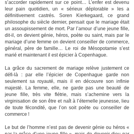
s’accorder rapidement sur ce point… L’enfer est devenu
leur pain quotidien, un « sérieux déplorable » les a
définitivement castrés. Soren Kierkegaard, ce grand
philosophe du siècle dernier, pensait que le mariage était
un assoupissement de mort. Par l’amour d’une jeune fille,
dit-il, on devient génie, héros, poète ou saint, mais par le
mariage d’une femme on devient conseiller de commerce,
général, père de famille… Le roi de Mésopotamie s’est
marié et maintenant il est épicier à Copenhague.
La grâce du sacrement de mariage relève justement ce
défi-là : par elle l’épicier de Copenhague garde non
seulement sa royauté, mais il en découvre son infinie
majesté. La femme, elle, ne garde pas une beauté de
jeune fille, très vite flétrie, mais s’achemine vers la
virginisation de son être et naît à l’éternelle jeunesse, lieu
de toute fécondité, que l’on soit poète ou conseiller de
commerce !
Le but de l’homme n’est pas de devenir génie ou héros «
par la grâce d’une jeune fille », mais de devenir dieu par