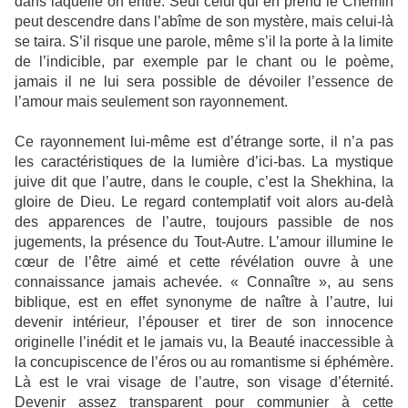
dans laquelle on entre. Seul celui qui en prend le Chemin
peut descendre dans l’abîme de son mystère, mais celui-là
se taira. S’il risque une parole, même s’il la porte à la limite
de l’indicible, par exemple par le chant ou le poème,
jamais il ne lui sera possible de dévoiler l’essence de
l’amour mais seulement son rayonnement.
Ce rayonnement lui-même est d’étrange sorte, il n’a pas
les caractéristiques de la lumière d’ici-bas. La mystique
juive dit que l’autre, dans le couple, c’est la Shekhina, la
gloire de Dieu. Le regard contemplatif voit alors au-delà
des apparences de l’autre, toujours passible de nos
jugements, la présence du Tout-Autre. L’amour illumine le
cœur de l’être aimé et cette révélation ouvre à une
connaissance jamais achevée. « Connaître », au sens
biblique, est en effet synonyme de naître à l’autre, lui
devenir intérieur, l’épouser et tirer de son innocence
originelle l’inédit et le jamais vu, la Beauté inaccessible à
la concupiscence de l’éros ou au romantisme si éphémère.
Là est le vrai visage de l’autre, son visage d’éternité.
Devenir assez transparent pour communier à cette