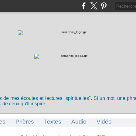
ts de mes écoutes et lectures "spirituelles". Si un mot, une ph
 de ceux qu'Il inspire.
es
Prières
Textes
Audio
Vidéo