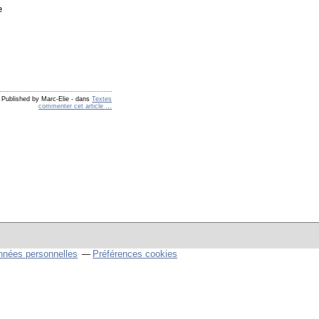
e
Published by Marc-Elie
-
dans
Textes
commenter cet article
…
nnées personnelles
Préférences cookies