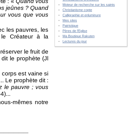
te : «
Quand vous
Moteur de recherche sur les saints
vos jeûnes ? Quand
Christianisme copte
our vous que vous
Calligraphie et enluminure
Mes sites
Patristique
c les pauvres, les
Pères de l'Eglise
 le Créateur à la
Ma Boutique Rakuten
Lectures du jour
éserver le fruit de
 dit le prophète (Jl
 corps est vaine si
. Le prophète dit :
 le pauvre ; vous
4)...
 nous-mêmes notre
____________