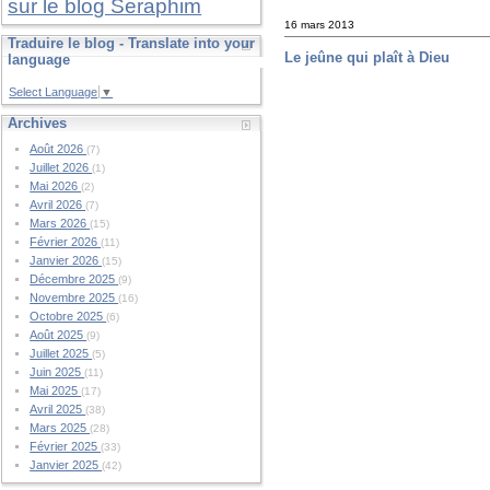
sur le blog Seraphim
16 mars 2013
Traduire le blog - Translate into your
Le jeûne qui plaît à Dieu
language
Select Language
▼
Archives
Août 2026
(7)
Juillet 2026
(1)
Mai 2026
(2)
Avril 2026
(7)
Mars 2026
(15)
Février 2026
(11)
Janvier 2026
(15)
Décembre 2025
(9)
Novembre 2025
(16)
Octobre 2025
(6)
Août 2025
(9)
Juillet 2025
(5)
Juin 2025
(11)
Mai 2025
(17)
Avril 2025
(38)
Mars 2025
(28)
Février 2025
(33)
Janvier 2025
(42)