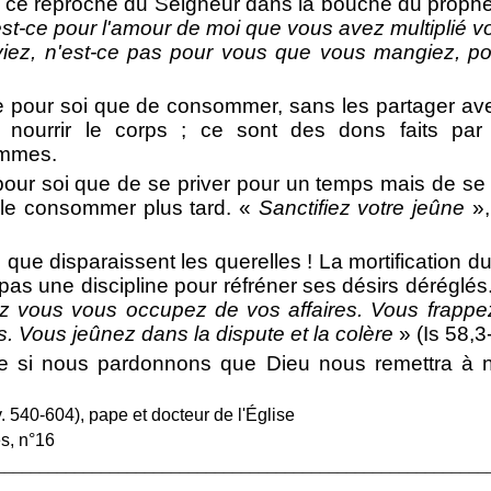
 ce reproche du Seigneur dans la bouche du prophè
est-ce pour l'amour de moi que vous avez multiplié 
iez, n'est-ce pas pour vous que vous mangiez, p
e pour soi que de consommer, sans les partager ave
 nourrir le corps ; ce sont des dons faits par
mmes.
our soi que de se priver pour un temps mais de se r
r le consommer plus tard. «
Sanctifiez votre jeûne
»,
 que disparaissent les querelles ! La mortification du
as une discipline pour réfréner ses désirs déréglés..
 vous vous occupez de vos affaires. Vous frappez
. Vous jeûnez dans la dispute et la colère
» (Is 58,3-
ue si nous pardonnons que Dieu nous remettra à
. 540-604), pape et docteur de l'Église
es, n°16
________________________________________________________