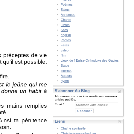
Poèmes
Saints
Annonces
Chants
Livres
Sites
english
Photos
Fetes
video
s préceptes de vie
film
qu'il est possible,
Lieux de l' Eglise Orthodoxe des Gaules
Stage
internet
ire.
Auteurs
hymn
t le jeûne qui me
, donne un habit à
S'abonner Au Blog
Abonnez-vous pour être averti des nouveaux
articles publiés.
es mains remplies
Email
té.
Ainsi ta pénitence
Liens
soin.
Chaîne spirituelle
Christianisme orthodoxe