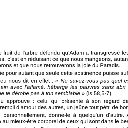
 fruit de l'arbre défendu qu'Adam a transgressé le
s, c'est en réduisant ce que nous mangeons, autant 
rons et que nous retrouverons la joie du Paradis.
e pour autant que seule cette abstinence puisse suff
eu nous dit en effet : «
Ne savez-vous pas quel es
pain avec l'affamé, héberge les pauvres sans abri
 ne te dérobe pas à ton semblable
» (Is 58,5-7).
eu approuve : celui qui présente à son regard d
empli d'amour des autres, un jeûne tout pétri de bon
s personnellement, donne-le à quelqu'un d'autre. 
a au mieux-être corporel de ceux qui sont dans le be