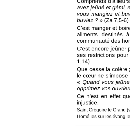
Comprends d'ailleurs
avez jeûné et gémi, 
vous mangiez et buv
buviez ?
» (Za 7,5-6)
C'est manger et boir
aliments destinés à
communauté des ho
C'est encore jeûner p
ses restrictions pou
1,14)...
Que cesse la colère ;
le cœur ne s'impose p
«
Quand vous jeûnez
opprimez vos ouvriers
Ce n'est en effet q
injustice.
Saint Grégoire le Grand (v
Homélies sur les évangil
_______________________