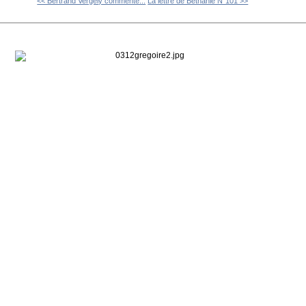
<< Bertrand Vergely commente...
La lettre de Béthanie N°101 >>