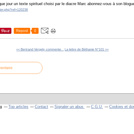
ue jour un texte spirituel choisi par le diacre Marc abonnez-vous à son blogu
tter.php?ref=120238
Repost
0
<< Bertrand Vergely commente...
La lettre de Béthanie N°101 >>
mentaire
Top articles
Contact
Signaler un abus
C.G.U.
Cookies et do
og