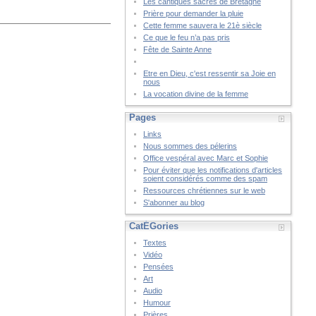
Les cantiques sacrés de Bretagne
Prière pour demander la pluie
Cette femme sauvera le 21è siècle
Ce que le feu n’a pas pris
Fête de Sainte Anne
Etre en Dieu, c'est ressentir sa Joie en
nous
La vocation divine de la femme
Pages
Links
Nous sommes des pélerins
Office vespéral avec Marc et Sophie
Pour éviter que les notifications d'articles
soient considérés comme des spam
Ressources chrétiennes sur le web
S'abonner au blog
CatÉGories
Textes
Vidéo
Pensées
Art
Audio
Humour
Prières