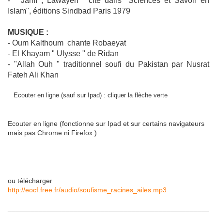
- " Jâmî , Lawayeh " cité dans "Sciences et Savoir en
Islam", éditions Sindbad Paris 1979
MUSIQUE :
- Oum Kalthoum chante Robaeyat
- El Khayam " Ulysse " de Ridan
- "Allah Ouh " traditionnel soufi du Pakistan par Nusrat
Fateh Ali Khan
Ecouter en ligne (sauf sur Ipad) : cliquer la flèche verte
Ecouter en ligne (fonctionne sur Ipad et sur certains navigateurs
mais pas Chrome ni Firefox )
ou télécharger
http://eocf.free.fr/audio/soufisme_racines_ailes.mp3
____________________________________________________