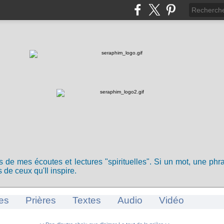
ts de mes écoutes et lectures "spirituelles". Si un mot, une ph
 de ceux qu'Il inspire.
es
Prières
Textes
Audio
Vidéo