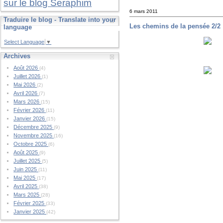
sur le blog Seraphim
6 mars 2011
Traduire le blog - Translate into your
Les chemins de la pensée 2/2
language
Select Language
▼
Archives
Août 2026
(4)
Juillet 2026
(1)
Mai 2026
(2)
Avril 2026
(7)
Mars 2026
(15)
Février 2026
(11)
Janvier 2026
(15)
Décembre 2025
(9)
Novembre 2025
(16)
Octobre 2025
(6)
Août 2025
(9)
Juillet 2025
(5)
Juin 2025
(11)
Mai 2025
(17)
Avril 2025
(38)
Mars 2025
(28)
Février 2025
(33)
Janvier 2025
(42)