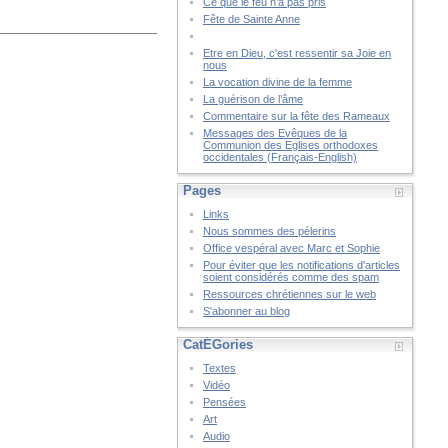
Ce que le feu n’a pas pris
Fête de Sainte Anne
Etre en Dieu, c'est ressentir sa Joie en
nous
La vocation divine de la femme
La guérison de l’âme
Commentaire sur la fête des Rameaux
Messages des Evêques de la
Communion des Eglises orthodoxes
occidentales (Français-English)
Pages
Links
Nous sommes des pélerins
Office vespéral avec Marc et Sophie
Pour éviter que les notifications d'articles
soient considérés comme des spam
Ressources chrétiennes sur le web
S'abonner au blog
CatÉGories
Textes
Vidéo
Pensées
Art
Audio