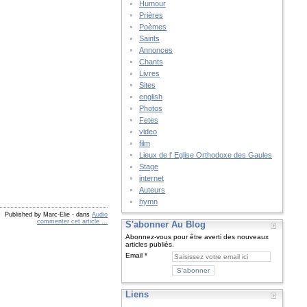
Humour
Prières
Poèmes
Saints
Annonces
Chants
Livres
Sites
english
Photos
Fetes
video
film
Lieux de l' Eglise Orthodoxe des Gaules
Stage
internet
Auteurs
hymn
Published by Marc-Elie
-
dans
Audio
commenter cet article
…
S'abonner Au Blog
Abonnez-vous pour être averti des nouveaux
articles publiés.
Email
Liens