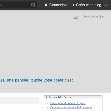
Connexion
+
Créer mon blog
rase, une pensée, touche votre coeur c'est
Articles RÉCents
Prière pour demander la pluie
Cette femme sauvera le 21è siècle