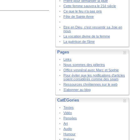
Prière pour demander la pluie
Cette femme sauvera le 21è siècle
Ce que le feu n’a pas pris
Fête de Sainte Anne
Etre en Dieu, c'est ressentir sa Joie en
nous
La vocation divine de la femme
La guérison de l’âme
Pages
Links
Nous sommes des pélerins
Office vespéral avec Marc et Sophie
Pour éviter que les notifications d'articles
soient considérés comme des spam
Ressources chrétiennes sur le web
S'abonner au blog
CatÉGories
Textes
Vidéo
Pensées
Art
Audio
Humour
Prières