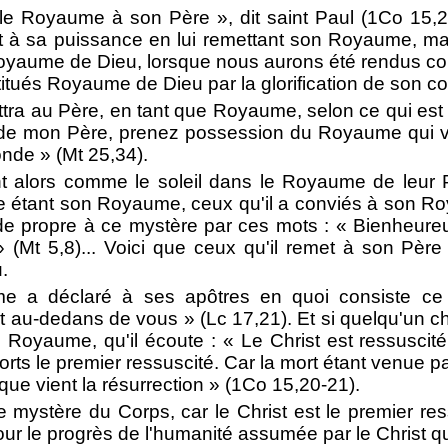
 le Royaume à son Père », dit saint Paul (1Co 15,
it à sa puissance en lui remettant son Royaume, ma
oyaume de Dieu, lorsque nous aurons été rendus con
titués Royaume de Dieu par la glorification de son co
ttra au Père, en tant que Royaume, selon ce qui est 
s de mon Père, prenez possession du Royaume qui v
onde » (Mt 25,34).
ont alors comme le soleil dans le Royaume de leur P
e étant son Royaume, ceux qu'il a conviés à son R
tude propre à ce mystère par ces mots : « Bienheure
 » (Mt 5,8)... Voici que ceux qu'il remet à son Pè
.
me a déclaré à ses apôtres en quoi consiste c
au-dedans de vous » (Lc 17,21). Et si quelqu'un ch
e Royaume, qu'il écoute : « Le Christ est ressuscité
orts le premier ressuscité. Car la mort étant venue 
ue vient la résurrection » (1Co 15,20-21).
 mystère du Corps, car le Christ est le premier res
our le progrès de l'humanité assumée par le Christ q