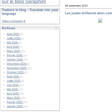
sur le blog Seraphim
28 septembre 2012
Traduire le blog - Translate into your
Les justes brilleront alors co
language
Select Language
▼
Archives
Août 2026
(6)
Juillet 2026
(1)
Mai 2026
(2)
Avril 2026
(7)
Mars 2026
(15)
Février 2026
(11)
Janvier 2026
(15)
Décembre 2025
(9)
Novembre 2025
(16)
Octobre 2025
(6)
Août 2025
(9)
Juillet 2025
(5)
Juin 2025
(11)
Mai 2025
(17)
Avril 2025
(38)
Mars 2025
(28)
Février 2025
(33)
Janvier 2025
(42)