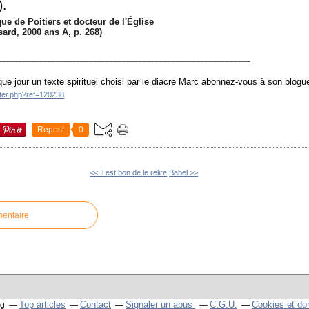
).
êque de Poitiers et docteur de l'Église
ésard, 2000 ans A, p. 268)
_____________________________________________________________
ue jour un texte spirituel choisi par le diacre Marc abonnez-vous à son blogu
tter.php?ref=120238
Repost
0
<< Il est bon de le relire
Babel >>
mentaire
Top articles
Contact
Signaler un abus
C.G.U.
Cookies et do
og