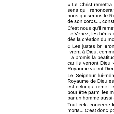
« Le Christ remettra
sens qu'il renoncera
nous qui serons le R
de son corps..., cons
C'est nous qu'il reme
: « Venez, les béni
dès la création du m
« Les justes briller
livrera à Dieu, comm
il a promis la béati
car ils verront Dieu
Royaume voient Dieu
Le Seigneur lui-mê
Royaume de Dieu est 
est celui qui remet l
pour être parmi les m
par un homme aussi q
Tout cela concerne le
morts... C'est donc p