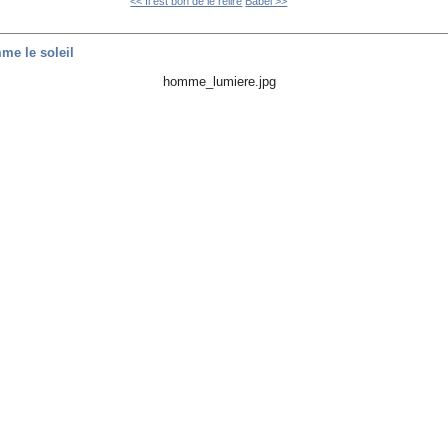
<< Il est bon de le relire
Babel >>
mme le soleil