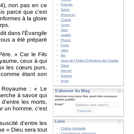
24), non pas en ce
Poèmes
Saints
is parce que c'est
Annonces
formes à la gloire
Chants
rps.
Livres
Sites
dit dans l'Évangile
english
ous a été préparé
Photos
Fetes
video
ère. » Car le Fils
film
oyaume, ceux à qui
Lieux de l' Eglise Orthodoxe des Gaules
Stage
ux les cœurs purs,
internet
re comme étant son
Auteurs
hymn
e Royaume : « Le
S'abonner Au Blog
erche à savoir qui
Abonnez-vous pour être averti des nouveaux
articles publiés.
 d'entre les morts,
Email
par un homme, c'est
Liens
suscité d'entre les
ue « Dieu sera tout
Chaîne spirituelle
Christianisme orthodoxe