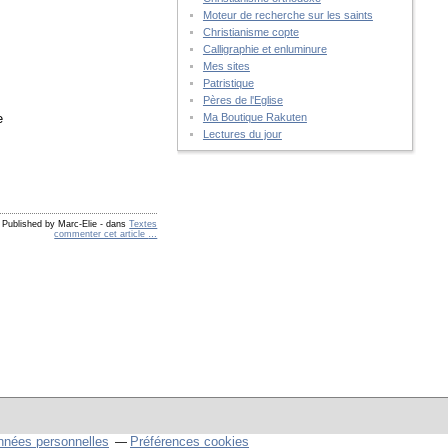
Moteur de recherche sur les saints
Christianisme copte
Calligraphie et enluminure
Mes sites
Patristique
Pères de l'Eglise
e
Ma Boutique Rakuten
Lectures du jour
Published by Marc-Elie
-
dans
Textes
commenter cet article
…
nnées personnelles
Préférences cookies