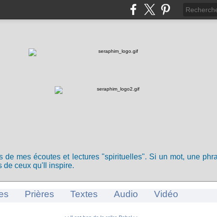
ts de mes écoutes et lectures "spirituelles". Si un mot, une ph
 de ceux qu'Il inspire.
es
Prières
Textes
Audio
Vidéo