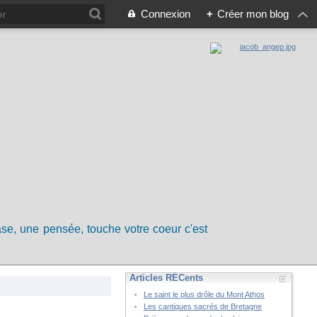
Connexion
+
Créer mon blog
rase, une pensée, touche votre coeur c'est
Articles RÉCents
Le saint le plus drôle du Mont Athos
Les cantiques sacrés de Bretagne