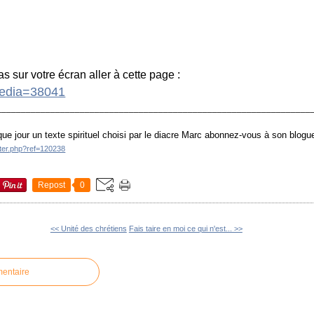
 sur votre écran aller à cette page :
?media=38041
________________________________________________________________
ue jour un texte spirituel choisi par le diacre Marc abonnez-vous à son blogu
tter.php?ref=120238
Repost
0
<< Unité des chrétiens
Fais taire en moi ce qui n'est... >>
mentaire