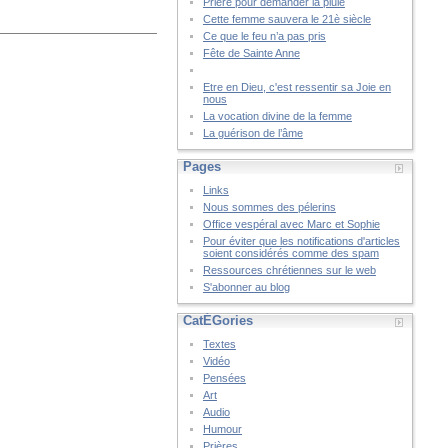
Prière pour demander la pluie
Cette femme sauvera le 21è siècle
Ce que le feu n’a pas pris
Fête de Sainte Anne
Etre en Dieu, c'est ressentir sa Joie en
nous
La vocation divine de la femme
La guérison de l’âme
Pages
Links
Nous sommes des pélerins
Office vespéral avec Marc et Sophie
Pour éviter que les notifications d'articles
soient considérés comme des spam
Ressources chrétiennes sur le web
S'abonner au blog
CatÉGories
Textes
Vidéo
Pensées
Art
Audio
Humour
Prières