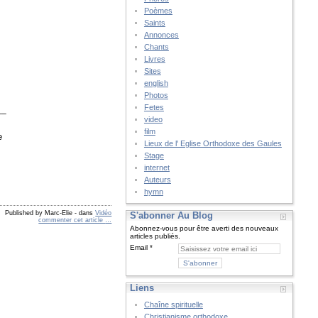
Poèmes
Saints
Annonces
Chants
Livres
Sites
english
Photos
Fetes
__
video
film
e
Lieux de l' Eglise Orthodoxe des Gaules
Stage
internet
Auteurs
hymn
Published by Marc-Elie
-
dans
Vidéo
S'abonner Au Blog
commenter cet article
…
Abonnez-vous pour être averti des nouveaux
articles publiés.
Email
Liens
Chaîne spirituelle
Christianisme orthodoxe