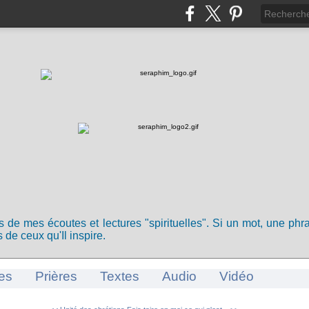
ts de mes écoutes et lectures "spirituelles". Si un mot, une ph
 de ceux qu'Il inspire.
es
Prières
Textes
Audio
Vidéo