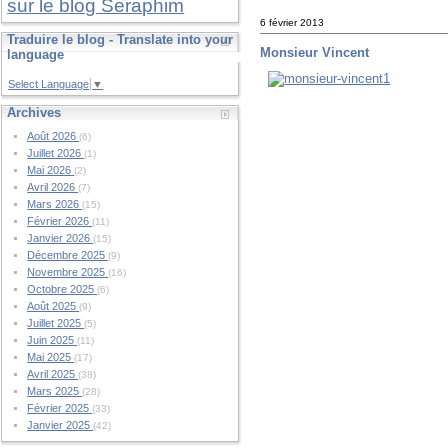
sur le blog Seraphim
6 février 2013
Traduire le blog - Translate into your
Monsieur Vincent
language
Select Language
▼
Archives
Août 2026
(6)
Juillet 2026
(1)
Mai 2026
(2)
Avril 2026
(7)
Mars 2026
(15)
Février 2026
(11)
Janvier 2026
(15)
Décembre 2025
(9)
Novembre 2025
(16)
Octobre 2025
(6)
Août 2025
(9)
Juillet 2025
(5)
Juin 2025
(11)
Mai 2025
(17)
Avril 2025
(38)
Mars 2025
(28)
Février 2025
(33)
Janvier 2025
(42)