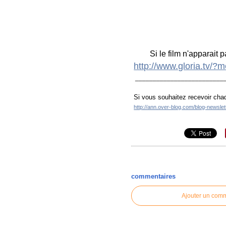
Si le film n'apparait pas
http://www.gloria.tv/
_________________________
Si vous souhaitez recevoir chaq
http://ann.over-blog.com/blog-newsle
commentaires
Ajouter un com