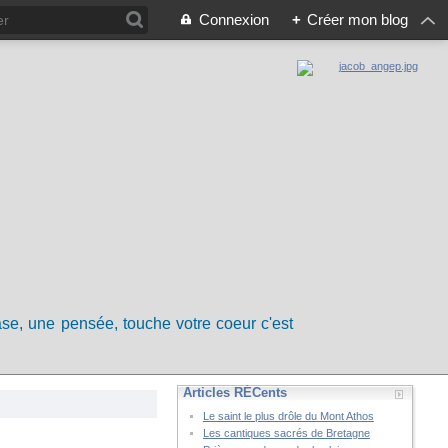
Connexion
+
Créer mon blog
rase, une pensée, touche votre coeur c'est
Articles RÉCents
Le saint le plus drôle du Mont Athos
Les cantiques sacrés de Bretagne