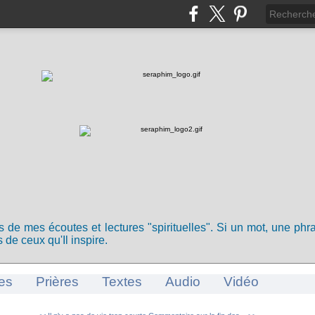
ts de mes écoutes et lectures "spirituelles". Si un mot, une ph
 de ceux qu'Il inspire.
es
Prières
Textes
Audio
Vidéo