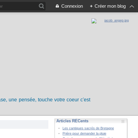
Connexion
+
Créer mon blog
rase, une pensée, touche votre coeur c'est
Articles RÉCents
Les cantiques sacrés de Bretagne
Prière pour demander la pluie