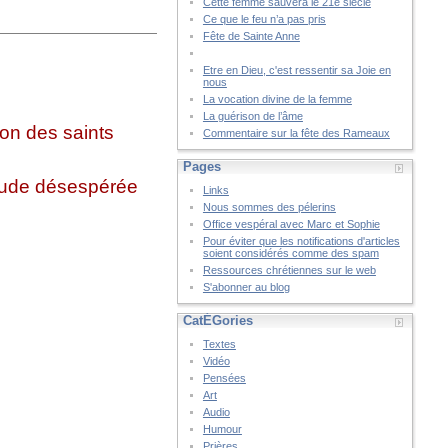
Cette femme sauvera le 21è siècle
Ce que le feu n’a pas pris
Fête de Sainte Anne
Etre en Dieu, c'est ressentir sa Joie en
nous
La vocation divine de la femme
La guérison de l’âme
on des saints
Commentaire sur la fête des Rameaux
Pages
tude désespérée
Links
Nous sommes des pélerins
Office vespéral avec Marc et Sophie
Pour éviter que les notifications d'articles
soient considérés comme des spam
Ressources chrétiennes sur le web
S'abonner au blog
CatÉGories
Textes
Vidéo
Pensées
Art
Audio
Humour
Prières