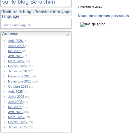
sur le blog Seraphim
8 novembre 2011
Traduire le blog - Translate into your
Nous ne sommes pas seuls
language
Select Language
▼
Archives
Août 2026
(5)
Juillet 2026
(1)
Mai 2026
(2)
Avril 2026
(7)
Mars 2026
(15)
Février 2026
(11)
Janvier 2026
(15)
Décembre 2025
(9)
Novembre 2025
(16)
Octobre 2025
(6)
Août 2025
(9)
Juillet 2025
(5)
Juin 2025
(11)
Mai 2025
(17)
Avril 2025
(38)
Mars 2025
(28)
Février 2025
(33)
Janvier 2025
(42)