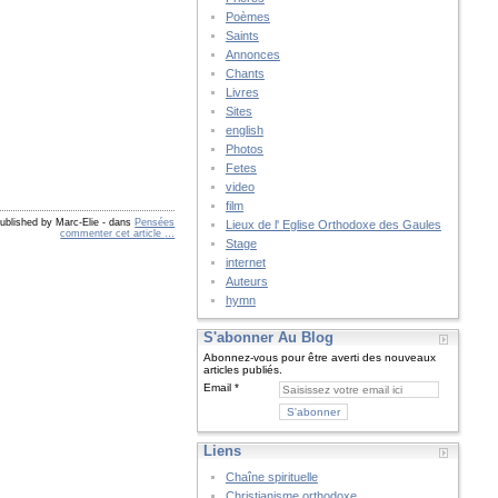
Poèmes
Saints
Annonces
Chants
Livres
Sites
english
Photos
Fetes
video
film
ublished by Marc-Elie
-
dans
Pensées
Lieux de l' Eglise Orthodoxe des Gaules
commenter cet article
…
Stage
internet
Auteurs
hymn
S'abonner Au Blog
Abonnez-vous pour être averti des nouveaux
articles publiés.
Email
Liens
Chaîne spirituelle
Christianisme orthodoxe