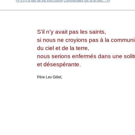
<< Il n'y a pas de vie trop courte
Commentaire sur la fin des... >>
S’il n’y avait pas les saints,
si nous ne croyions pas à la communi
du ciel et de la terre,
nous serions enfermés dans une soli
et désespérante.
Père Lev Gillet,