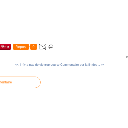
Repost
0
P
<< Il n'y a pas de vie trop courte
Commentaire sur la fin des... >>
mentaire