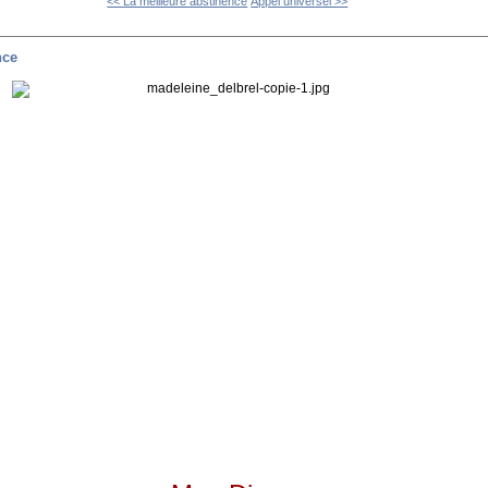
<< La meilleure abstinence
Appel universel >>
nce