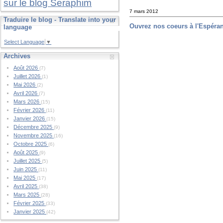
sur le blog Seraphim
7 mars 2012
Traduire le blog - Translate into your
Ouvrez nos coeurs à l'Espéra
language
Select Language
▼
Archives
Août 2026
(7)
Juillet 2026
(1)
Mai 2026
(2)
Avril 2026
(7)
Mars 2026
(15)
Février 2026
(11)
Janvier 2026
(15)
Décembre 2025
(9)
Novembre 2025
(16)
Octobre 2025
(6)
Août 2025
(9)
Juillet 2025
(5)
Juin 2025
(11)
Mai 2025
(17)
Avril 2025
(38)
Mars 2025
(28)
Février 2025
(33)
Janvier 2025
(42)