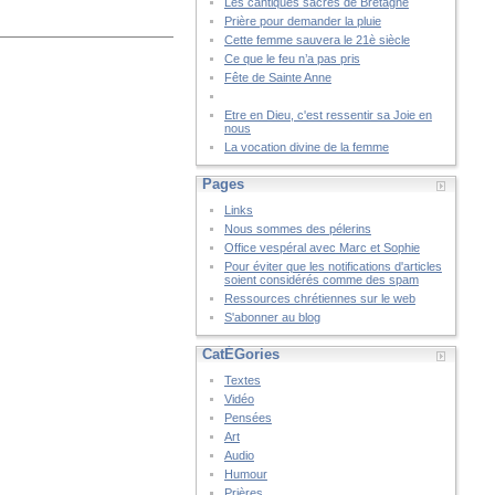
Les cantiques sacrés de Bretagne
Prière pour demander la pluie
Cette femme sauvera le 21è siècle
Ce que le feu n’a pas pris
Fête de Sainte Anne
Etre en Dieu, c'est ressentir sa Joie en
nous
La vocation divine de la femme
Pages
Links
Nous sommes des pélerins
Office vespéral avec Marc et Sophie
Pour éviter que les notifications d'articles
soient considérés comme des spam
Ressources chrétiennes sur le web
S'abonner au blog
CatÉGories
Textes
Vidéo
Pensées
Art
Audio
Humour
Prières