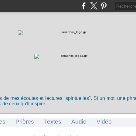
ts de mes écoutes et lectures "spirituelles". Si un mot, une ph
 de ceux qu'Il inspire.
es
Prières
Textes
Audio
Vidéo