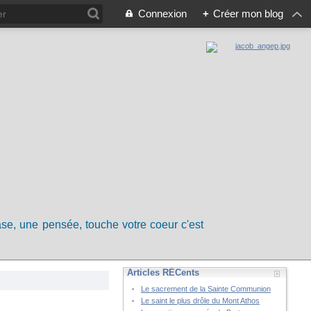
Connexion
+
Créer mon blog
rase, une pensée, touche votre coeur c'est
Articles RÉCents
Le sacrement de la Sainte Communion
Le saint le plus drôle du Mont Athos