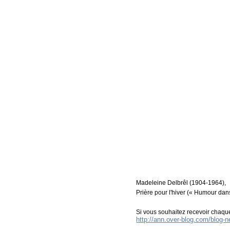
Madeleine Delbrêl (1904-1964),
Prière pour l'hiver (« Humour dan
Si vous souhaitez recevoir chaque
http://ann.over-blog.com/blog-