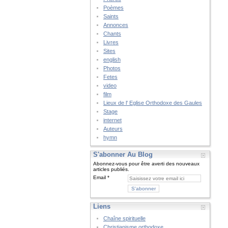
Poèmes
Saints
Annonces
Chants
Livres
Sites
english
Photos
Fetes
video
film
Lieux de l' Eglise Orthodoxe des Gaules
Stage
internet
Auteurs
hymn
S'abonner Au Blog
Abonnez-vous pour être averti des nouveaux
articles publiés.
Email
Liens
Chaîne spirituelle
Christianisme orthodoxe