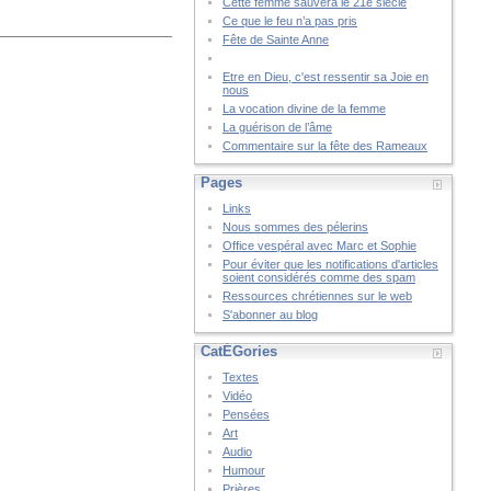
Cette femme sauvera le 21è siècle
Ce que le feu n’a pas pris
Fête de Sainte Anne
Etre en Dieu, c'est ressentir sa Joie en
nous
La vocation divine de la femme
La guérison de l’âme
Commentaire sur la fête des Rameaux
Pages
Links
Nous sommes des pélerins
Office vespéral avec Marc et Sophie
Pour éviter que les notifications d'articles
soient considérés comme des spam
Ressources chrétiennes sur le web
S'abonner au blog
CatÉGories
Textes
Vidéo
Pensées
Art
Audio
Humour
Prières