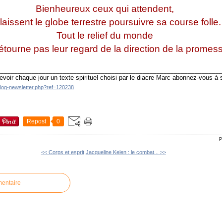
Bienheureux ceux qui attendent,
s laissent le globe terrestre poursuivre sa course folle.
Tout le relief du monde
tourne pas leur regard de la direction de la promes
________________________________________________________________
evoir chaque jour un texte spirituel choisi par le diacre Marc abonnez-vous à
blog-newsletter.php?ref=120238
Repost
0
P
<< Corps et esprit
Jacqueline Kelen : le combat... >>
mentaire