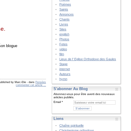
Poèmes
Saints
Annonces
Chants
Livres
se.
Sites
english
Photos
_
Fetes
 son blogue
video
film
Lieux de l' Eglise Orthodoxe des Gaules
Stage
internet
Auteurs
hymn
ublished by Marc-Elie
-
dans
Pensées
commenter cet article
…
S'abonner Au Blog
Abonnez-vous pour être averti des nouveaux
articles publiés.
Email
Liens
Chaîne spirituelle
Christianisme orthodoxe