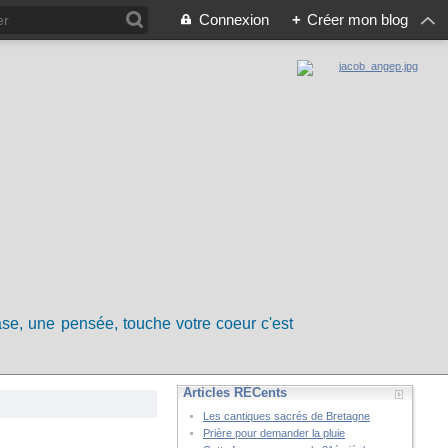
Connexion
+
Créer mon blog
rase, une pensée, touche votre coeur c'est
Articles RÉCents
Les cantiques sacrés de Bretagne
Prière pour demander la pluie