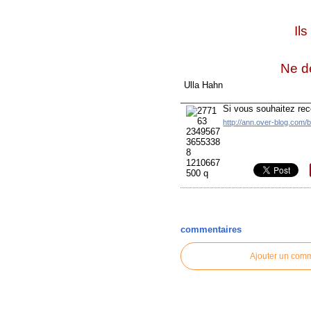
Il
Ne dé
Ulla Hahn
__________________________
Si vous souhaitez rec
http://ann.over-blog.com/
commentaires
Ajouter un com