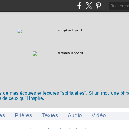
ts de mes écoutes et lectures "spirituelles". Si un mot, une ph
 de ceux qu'Il inspire.
es
Prières
Textes
Audio
Vidéo