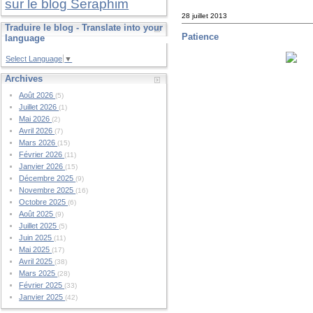
sur le blog Seraphim
28 juillet 2013
Traduire le blog - Translate into your
Patience
language
Select Language
▼
Archives
Août 2026
(5)
Juillet 2026
(1)
Mai 2026
(2)
Avril 2026
(7)
Mars 2026
(15)
Février 2026
(11)
Janvier 2026
(15)
Décembre 2025
(9)
Novembre 2025
(16)
Octobre 2025
(6)
Août 2025
(9)
Juillet 2025
(5)
Juin 2025
(11)
Mai 2025
(17)
Avril 2025
(38)
Mars 2025
(28)
Février 2025
(33)
Janvier 2025
(42)