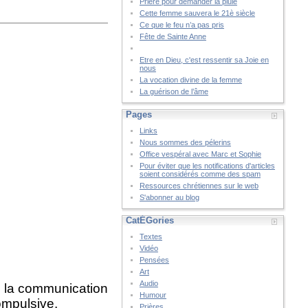
Prière pour demander la pluie
Cette femme sauvera le 21è siècle
Ce que le feu n’a pas pris
Fête de Sainte Anne
Etre en Dieu, c'est ressentir sa Joie en
nous
La vocation divine de la femme
La guérison de l’âme
Pages
Links
Nous sommes des pélerins
Office vespéral avec Marc et Sophie
Pour éviter que les notifications d'articles
soient considérés comme des spam
Ressources chrétiennes sur le web
S'abonner au blog
CatÉGories
Textes
Vidéo
Pensées
Art
Audio
e la communication
Humour
ompulsive.
Prières