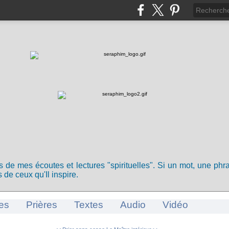
ts de mes écoutes et lectures "spirituelles". Si un mot, une ph
 de ceux qu'Il inspire.
es
Prières
Textes
Audio
Vidéo