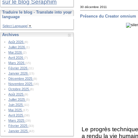
sur le blog Seraphim
30 décembre 2011
Traduire le blog - Translate into your
Présence du Creator omnium
language
Select Language
▼
Archives
Août 2026
(6)
Juillet 2026
(1)
Mai 2026
(2)
Avril 2026
(7)
Mars 2026
(15)
Février 2026
(11)
Janvier 2026
(15)
Décembre 2025
(9)
Novembre 2025
(16)
Octobre 2025
(6)
Août 2025
(9)
Juillet 2025
(5)
Juin 2025
(11)
Mai 2025
(17)
Avril 2025
(38)
Mars 2025
(28)
Février 2025
(33)
Le progrès technique
Janvier 2025
(42)
a rendu la vie humain