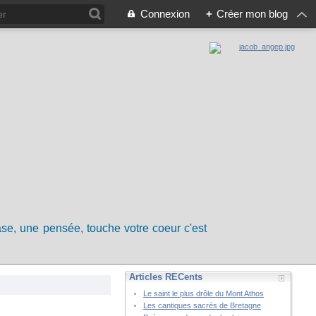
Connexion
+
Créer mon blog
rase, une pensée, touche votre coeur c'est
Articles RÉCents
Le saint le plus drôle du Mont Athos
Les cantiques sacrés de Bretagne