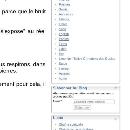
Poèmes
Saints
 parce que le bruit
Annonces
Chants
Livres
Sites
 "s'expose" au réel
english
Photos
Fetes
video
film
Lieux de l' Eglise Orthodoxe des Gaules
us respirons, dans
Stage
internet
pierres.
Auteurs
hymn
ement pour cela, il
S'abonner Au Blog
Abonnez-vous pour être averti des nouveaux
articles publiés.
Email
Liens
Chaîne spirituelle
Christianisme orthodoxe