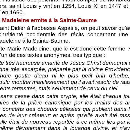
ers, saint Louis y vint en 1254, Louis XI en 1447 et
V en 1660.
 Madeleine ermite à la Sainte-Baume
saint Didier à l'abbesse Aspasie, on peut savoir qu'au
 chrétienté occidentale des récits concernant une
adeleine à la Sainte-Baume.
nte Marie Madeleine, quelle est donc cette femme 
'un de ces textes anonymes, très typique :
te très heureuse amante de Jésus Christ demeurait ét
ne très escarpée, préparée par la divine Providence,
ndre goutte d'eau ni le plus petit brin d'herb
ulu montrer manifestement qu'il avait résolu de rass
nts terrestres, mais seulement de ceux du ciel.
ns cesse dans cette crypte, elle était chaque jo
ures de la prière canonique par les mains des an
s concerts des choeurs célestes qui publient dans l
es de leur créateur; et après qu'elle avait été ras
elle était de nouveau reportée à ce même lieu par 
-même dévotement dans la louange divine, et n'a