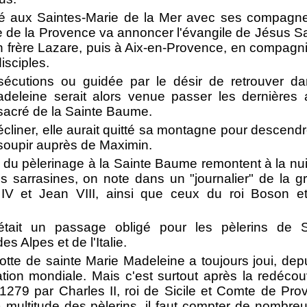
ué aux Saintes-Marie de la Mer avec ses compag
tre de la Provence va annoncer l'évangile de Jésus S
frère Lazare, puis à Aix-en-Provence, en compagni
isciples.
sécutions ou guidée par le désir de retrouver da
adeleine serait alors venue passer les dernières
 sacré de la Sainte Baume.
cliner, elle aurait quitté sa montagne pour descendr
 soupir auprès de Maximin.
 du pèlerinage à la Sainte Baume remontent à la nui
s sarrasines, on note dans un "journalier" de la g
IV et Jean VIII, ainsi que ceux du roi Boson e
tait un passage obligé pour les pèlerins de 
s Alpes et de l'Italie.
rotte de sainte Marie Madeleine a toujours joui, dep
ation mondiale. Mais c'est surtout après la redéco
279 par Charles II, roi de Sicile et Comte de Prov
multitude des pèlerins, il faut compter de nombreu