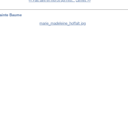
<< Fais taire en moi ce qui n'est...
Larmes >>
Sainte Baume