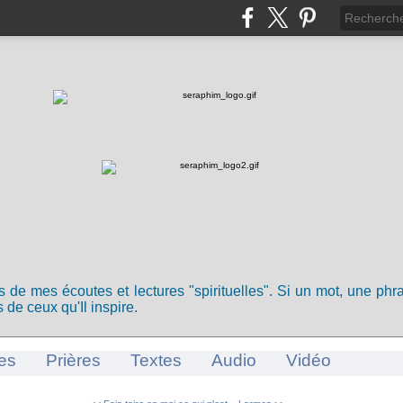
ts de mes écoutes et lectures "spirituelles". Si un mot, une ph
 de ceux qu'Il inspire.
es
Prières
Textes
Audio
Vidéo