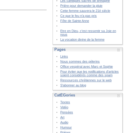
Les cantiques sacrés de Bretagne
Prière pour demander la pluie
Cette femme sauvera le 21è siècle
Ce que le feu n’a pas pris
Fête de Sainte Anne
Etre en Dieu, c'est ressentir sa Joie en
nous
La vocation divine de la femme
Pages
Links
Nous sommes des pélerins
Office vespéral avec Marc et Sophie
Pour éviter que les notifications d'articles
soient considérés comme des spam
Ressources chrétiennes sur le web
S'abonner au blog
CatÉGories
Textes
Vidéo
Pensées
Art
Audio
Humour
Prières