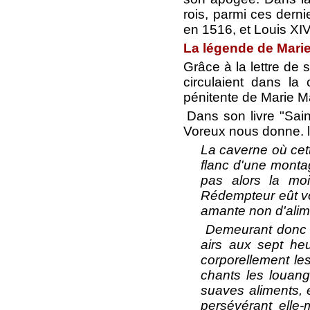
rois, parmi ces derni
en 1516, et Louis XI
La légende de Marie
Grâce à la lettre de 
circulaient dans la
pénitente de Marie M
Dans son livre "Sai
Voreux nous donne. l
La caverne où cet
flanc d'une montag
pas alors la moi
Rédempteur eût vo
amante non d'alime
Demeurant donc sa
airs aux sept he
corporellement le
chants les louang
suaves aliments, 
persévérant elle