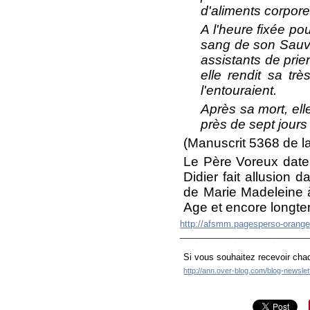
d'aliments corporel
A l'heure fixée po
sang de son Sauv
assistants de prie
elle rendit sa tr
l'entouraient.
Après sa mort, ell
près de sept jours 
(Manuscrit 5368 de la
Le Père Voreux date c
Didier fait allusion 
de Marie Madeleine 
Age et encore longt
http://afsmm.pagesperso-orange.
__________________________
Si vous souhaitez recevoir chaq
http://ann.over-blog.com/blog-newsle