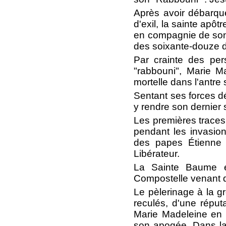
Après avoir débarq
d'exil, la sainte apô
en compagnie de son 
des soixante-douze d
Par crainte des per
"rabbouni", Marie M
mortelle dans l'antre
Sentant ses forces dé
y rendre son dernier
Les premières traces
pendant les invasion
des papes Étienne 
Libérateur.
La Sainte Baume é
Compostelle venant de
Le pèlerinage à la g
reculés, d'une réput
Marie Madeleine en 1
son apogée. Dans la 