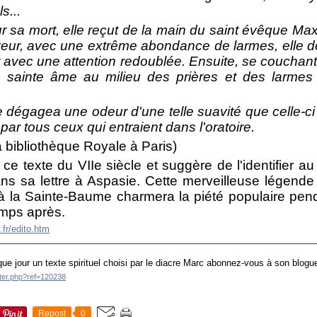
s...
ur sa mort, elle reçut de la main du saint évêque Maxi
eur, avec une extrême abondance de larmes, elle d
r avec une attention redoublée. Ensuite, se couchant 
ès sainte âme au milieu des prières et des larme
e dégagea une odeur d'une telle suavité que celle-ci
par tous ceux qui entraient dans l'oratoire.
 bibliothèque Royale à Paris)
e texte du VIIe siècle et suggère de l'identifier au
dans sa lettre à Aspasie. Cette merveilleuse légende 
à la Sainte-Baume charmera la piété populaire pen
emps après.
fr/edito.htm
________________________________________________________________
ue jour un texte spirituel choisi par le diacre Marc abonnez-vous à son blogu
tter.php?ref=120238
Repost
0