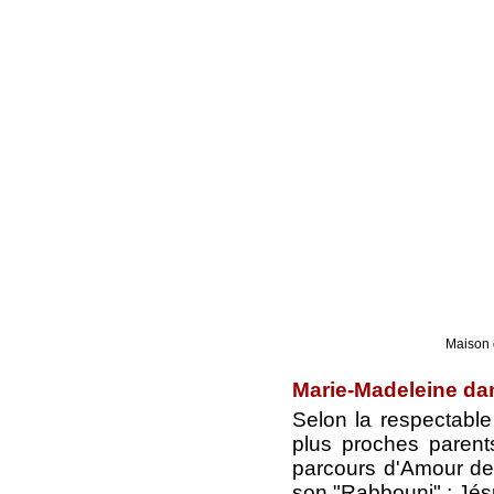
Maison 
Marie-Madeleine dan
Selon la respectable 
plus proches parent
parcours d'Amour de 
son "Rabbouni" : Jés