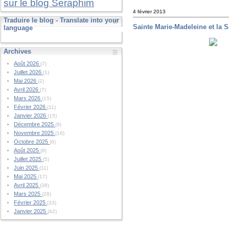
sur le blog Seraphim
4 février 2013
Traduire le blog - Translate into your
Sainte Marie-Madeleine et la 
language
Archives
Août 2026
(7)
Juillet 2026
(1)
Mai 2026
(2)
Avril 2026
(7)
Mars 2026
(15)
Février 2026
(11)
Janvier 2026
(15)
Décembre 2025
(9)
Novembre 2025
(16)
Octobre 2025
(6)
Août 2025
(9)
Juillet 2025
(5)
Juin 2025
(11)
Mai 2025
(17)
Avril 2025
(38)
Mars 2025
(28)
Février 2025
(33)
Janvier 2025
(42)