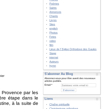
Poèmes
Saints
Annonces
Chants
Livres
Sites
english
Photos
Fetes
video
film
Lieux de l' Eglise Orthodoxe des Gaules
Stage
internet
Auteurs
hymn
S'abonner Au Blog
nier
Abonnez-vous pour être averti des nouveaux
articles publiés.
Email
la Provence par les
ère étape dans le
Liens
ine, à la suite de
Chaîne spirituelle
Christianisme orthodoxe