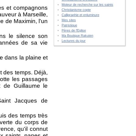
Moteur de recherche sur les saints
nes et compagnons
Christianisme copte
auveur à Marseille,
Calligraphie et enluminure
e de Maximin, l'un
Mes sites
Patristique
Pères de l'Eglise
ns le silence son
Ma Boutique Rakuten
Lectures du jour
 années de sa vie
e dans la plaine et
t des temps. Déjà,
rotte les passages
t de Guillaume le
Saint Jacques de
uis des temps très
uverte du corps de
ence, qu'il connut
x saints, papes et