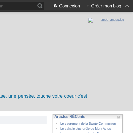
Connexion
+
Créer mon blog
rase, une pensée, touche votre coeur c'est
Articles RÉCents
Le sacrement de la Sainte Communion
Le saint le plus drôle du Mont Athos