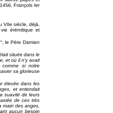
 1456, François Ier
 VIIe siècle, déjà,
 vie érémitique et
?", le Père Damien
ait située dans le
 et où il n'y avait
e, comme si notre
asier sa glorieuse
ur élevée dans les
ges, et entendait
a suavité de leurs
sasiée de ces très
la main des anges,
yant aucun besoin