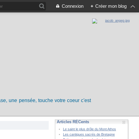
Connexion
+
Créer mon blog
rase, une pensée, touche votre coeur c'est
Articles RÉCents
Le saint le plus drôle du Mont Athos
Les cantiques sacrés de Bretagne