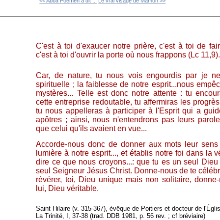
<< Abba Poemen a dit ...
Le vrai visage de Mamon >>
C'est à toi d'exaucer notre prière, c'est à toi de fai
c'est à toi d'ouvrir la porte où nous frappons (Lc 11,9)
Car, de nature, tu nous vois engourdis par je n
spirituelle ; la faiblesse de notre esprit...nous em
mystères... Telle est donc notre attente : tu enco
cette entreprise redoutable, tu affermiras les progr
tu nous appelleras à participer à l'Esprit qui a gui
apôtres ; ainsi, nous n'entendrons pas leurs parol
que celui qu'ils avaient en vue...
Accorde-nous donc de donner aux mots leur sens v
lumière à notre esprit..., et établis notre foi dans la
dire ce que nous croyons...: que tu es un seul Dieu 
seul Seigneur Jésus Christ. Donne-nous de te célébre
révérer, toi, Dieu unique mais non solitaire, donne
lui, Dieu véritable.
Saint Hilaire (v. 315-367), évêque de Poitiers et docteur de l'Égli
La Trinité, I, 37-38 (trad. DDB 1981, p. 56 rev. ; cf bréviaire)