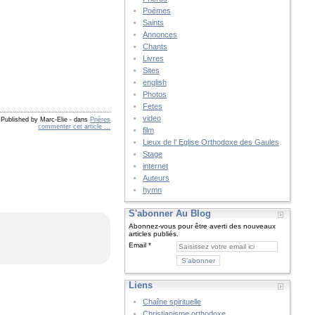
Poèmes
Saints
Annonces
Chants
Livres
Sites
english
Photos
Fetes
video
Published by Marc-Elie
-
dans
Prières
commenter cet article
…
film
Lieux de l' Eglise Orthodoxe des Gaules
Stage
internet
Auteurs
hymn
S'abonner Au Blog
Abonnez-vous pour être averti des nouveaux
articles publiés.
Email
Liens
Chaîne spirituelle
Christianisme orthodoxe