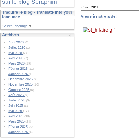
sur le blog Seraphim
22 mai 2011
Traduire le blog - Translate into your
Viens à notre aide!
language
Select Language
▼
Archives
Août 2026
(6)
Juillet 2026
(1)
Mai 2026
(2)
Avril 2026
(7)
Mars 2026
(15)
Février 2026
(11)
Janvier 2026
(15)
Décembre 2025
(9)
Novembre 2025
(16)
Octobre 2025
(6)
Août 2025
(9)
Juillet 2025
(5)
Juin 2025
(11)
Mai 2025
(17)
Avril 2025
(38)
Mars 2025
(28)
Février 2025
(33)
Janvier 2025
(42)