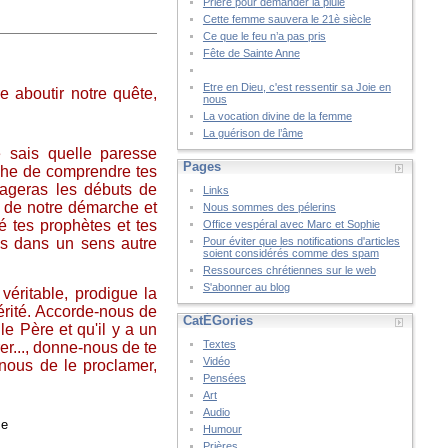
Prière pour demander la pluie
Cette femme sauvera le 21è siècle
Ce que le feu n’a pas pris
Fête de Sainte Anne
Etre en Dieu, c'est ressentir sa Joie en
re aboutir notre quête,
nous
.
La vocation divine de la femme
La guérison de l’âme
e sais quelle paresse
Pages
pêche de comprendre tes
urageras les débuts de
Links
ès de notre démarche et
Nous sommes des pélerins
dé tes prophètes et tes
Office vespéral avec Marc et Sophie
es dans un sens autre
Pour éviter que les notifications d'articles
soient considérés comme des spam
Ressources chrétiennes sur le web
S'abonner au blog
éritable, prodigue la
 vérité. Accorde-nous de
CatÉGories
le Père et qu'il y a un
Textes
r..., donne-nous de te
Vidéo
-nous de le proclamer,
Pensées
Art
Audio
se
Humour
Prières