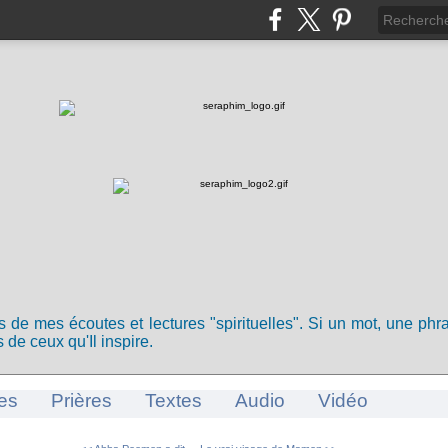
ts de mes écoutes et lectures "spirituelles". Si un mot, une ph
 de ceux qu'Il inspire.
es
Prières
Textes
Audio
Vidéo