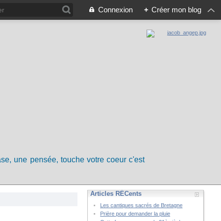
Connexion
+
Créer mon blog
rase, une pensée, touche votre coeur c'est
Articles RÉCents
Les cantiques sacrés de Bretagne
Prière pour demander la pluie