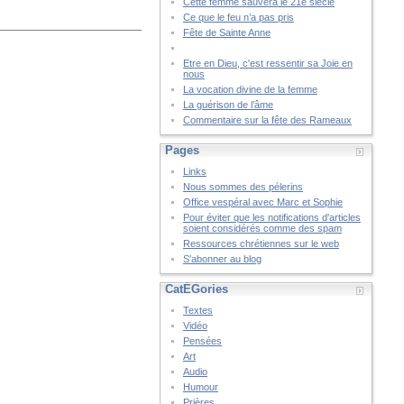
Cette femme sauvera le 21è siècle
Ce que le feu n’a pas pris
Fête de Sainte Anne
Etre en Dieu, c'est ressentir sa Joie en
nous
La vocation divine de la femme
La guérison de l’âme
Commentaire sur la fête des Rameaux
Pages
Links
Nous sommes des pélerins
Office vespéral avec Marc et Sophie
Pour éviter que les notifications d'articles
soient considérés comme des spam
Ressources chrétiennes sur le web
S'abonner au blog
CatÉGories
Textes
Vidéo
Pensées
Art
Audio
Humour
Prières