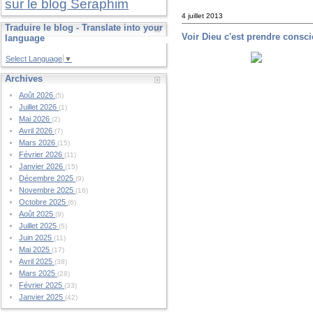
sur le blog Seraphim
4 juillet 2013
Traduire le blog - Translate into your
Voir Dieu c'est prendre consc
language
Select Language
▼
Archives
Août 2026
(5)
Juillet 2026
(1)
Mai 2026
(2)
Avril 2026
(7)
Mars 2026
(15)
Février 2026
(11)
Janvier 2026
(15)
Décembre 2025
(9)
Novembre 2025
(16)
Octobre 2025
(6)
Août 2025
(9)
Juillet 2025
(5)
Juin 2025
(11)
Mai 2025
(17)
Avril 2025
(38)
Mars 2025
(28)
Février 2025
(33)
Janvier 2025
(42)