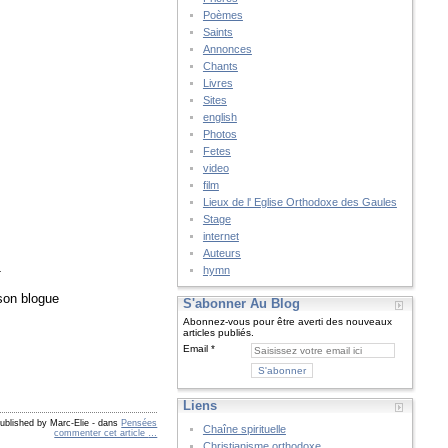
Poèmes
Saints
Annonces
Chants
Livres
Sites
english
Photos
Fetes
video
film
Lieux de l' Eglise Orthodoxe des Gaules
Stage
internet
Auteurs
_
hymn
 son blogue
S'abonner Au Blog
Abonnez-vous pour être averti des nouveaux
articles publiés.
Email
Liens
ublished by Marc-Elie
-
dans
Pensées
Chaîne spirituelle
commenter cet article
…
Christianisme orthodoxe