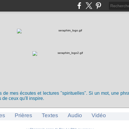
ts de mes écoutes et lectures "spirituelles". Si un mot, une ph
 de ceux qu'Il inspire.
es
Prières
Textes
Audio
Vidéo