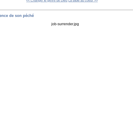
<< Changer le genre de Dieu
La Bible au coeur >>
ience de son péché