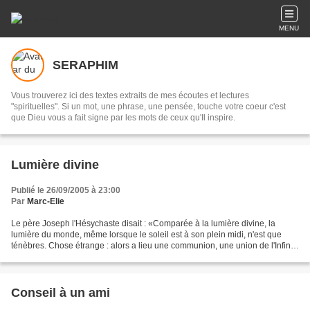
MENU
SERAPHIM
Vous trouverez ici des textes extraits de mes écoutes et lectures
"spirituelles". Si un mot, une phrase, une pensée, touche votre coeur c'est
que Dieu vous a fait signe par les mots de ceux qu'Il inspire.
Lumière divine
Publié le 26/09/2005 à 23:00
Par
Marc-Elie
Le père Joseph l'Hésychaste disait : «Comparée à la lumière divine, la
lumière du monde, même lorsque le soleil est à son plein midi, n'est que
ténèbres. Chose étrange : alors a lieu une communion, une union de l'Infini
et de l'Incréé avec les hommes...
Conseil à un ami