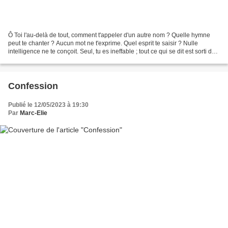
Ô Toi l'au-delà de tout, comment t'appeler d'un autre nom ? Quelle hymne
peut te chanter ? Aucun mot ne t'exprime. Quel esprit te saisir ? Nulle
intelligence ne te conçoit. Seul, tu es ineffable ; tout ce qui se dit est sorti de
toi. Seul, tu es inconnaissable...
Confession
Publié le 12/05/2023 à 19:30
Par
Marc-Elie