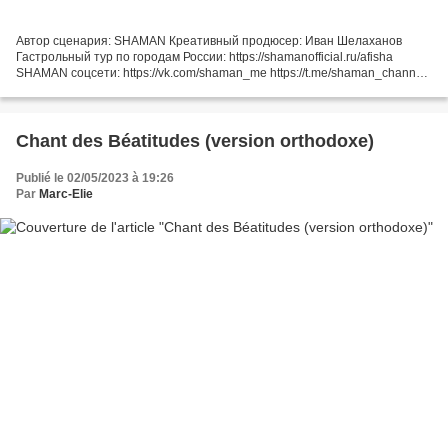
Автор сценария: SHAMAN Креативный продюсер: Иван Шелаханов
Гастрольный тур по городам России: https://shamanofficial.ru/afisha
SHAMAN соцсети: https://vk.com/shaman_me https://t.me/shaman_channel
Сотрудничество: pr@shamanofficial.ru ИСПОВЕДЬ Дай, попросил...
Chant des Béatitudes (version orthodoxe)
Publié le 02/05/2023 à 19:26
Par
Marc-Elie