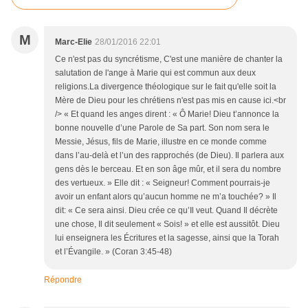
M
Marc-Elie
28/01/2016 22:01
Ce n'est pas du syncrétisme, C'est une manière de chanter la
salutation de l'ange à Marie qui est commun aux deux
religions.La divergence théologique sur le fait qu'elle soit la
Mère de Dieu pour les chrétiens n'est pas mis en cause ici.<br
/> « Et quand les anges dirent : « Ô Marie! Dieu t’annonce la
bonne nouvelle d’une Parole de Sa part. Son nom sera le
Messie, Jésus, fils de Marie, illustre en ce monde comme
dans l’au-delà et l’un des rapprochés (de Dieu). Il parlera aux
gens dès le berceau. Et en son âge mûr, et il sera du nombre
des vertueux. » Elle dit : « Seigneur! Comment pourrais-je
avoir un enfant alors qu’aucun homme ne m’a touchée? » Il
dit: « Ce sera ainsi. Dieu crée ce qu’Il veut. Quand Il décrète
une chose, Il dit seulement « Sois! » et elle est aussitôt. Dieu
lui enseignera les Écritures et la sagesse, ainsi que la Torah
et l’Évangile. » (Coran 3:45-48)
Répondre