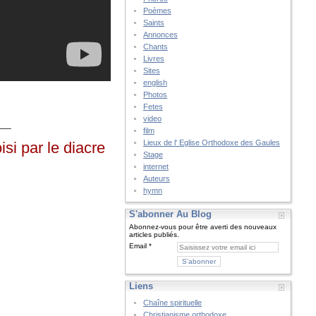
Poèmes
Saints
Annonces
Chants
Livres
Sites
english
Photos
Fetes
video
___
film
Lieux de l' Eglise Orthodoxe des Gaules
isi par le diacre
Stage
internet
Auteurs
hymn
S'abonner Au Blog
Abonnez-vous pour être averti des nouveaux
articles publiés.
Email
Liens
Chaîne spirituelle
Christianisme orthodoxe