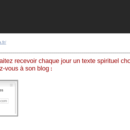
.fr/
________________________________________________________________
itez recevoir chaque jour un texte spirituel cho
z-vous à son blog
:
es