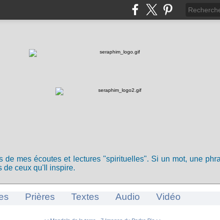
ts de mes écoutes et lectures "spirituelles". Si un mot, une ph
 de ceux qu'Il inspire.
es
Prières
Textes
Audio
Vidéo