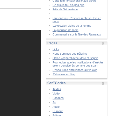
Cette femme sauvera le 21è siècle
Ce que le feu n’a pas pris
Fête de Sainte Anne
Etre en Dieu, c'est ressentir sa Joie en
nous
La vocation divine de la femme
La guérison de l’âme
Commentaire sur la fête des Rameaux
Pages
Links
Nous sommes des pélerins
Office vespéral avec Marc et Sophie
Pour éviter que les notifications d'articles
soient considérés comme des spam
Ressources chrétiennes sur le web
S'abonner au blog
CatÉGories
Textes
Vidéo
Pensées
Art
Audio
Humour
Prières