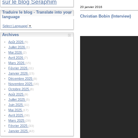
sur le blog Seraphim
20 janvier 2016
Traduire le blog - Translate into your
Christian Bobin (Interview)
language
Select Language
▼
Archives
Août 2026
(5)
Juillet 2026
(1)
Mai 2026
(2)
Avril 2026
(7)
Mars 2026
(15)
Février 2026
(11)
Janvier 2026
(15)
Décembre 2025
(9)
Novembre 2025
(16)
Octobre 2025
(6)
Août 2025
(9)
Juillet 2025
(5)
Juin 2025
(11)
Mai 2025
(17)
Avril 2025
(38)
Mars 2025
(28)
Février 2025
(33)
Janvier 2025
(42)