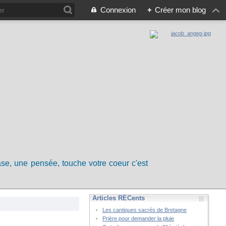
Connexion
+
Créer mon blog
rase, une pensée, touche votre coeur c'est
Articles RÉCents
Les cantiques sacrés de Bretagne
Prière pour demander la pluie