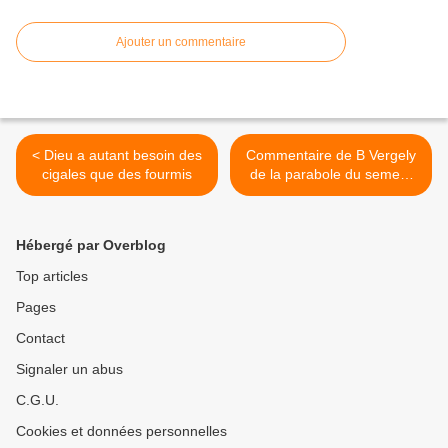
Ajouter un commentaire
< Dieu a autant besoin des
Commentaire de B Vergely
cigales que des fourmis
de la parabole du semeur
au cours de la liturgie de la
Sexagésime >
Hébergé par Overblog
Top articles
Pages
Contact
Signaler un abus
C.G.U.
Cookies et données personnelles