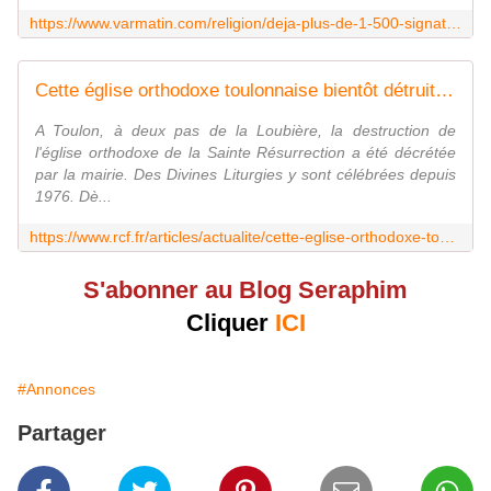
https://www.varmatin.com/religion/deja-plus-de-1-500-signatures-contre-la-destruction-de-leglise-orthodoxe-a-toulon-782049
Cette église orthodoxe toulonnaise bientôt détruite pour un parking | RCF Méditerranée, RCF Méditerranée est-Var
A Toulon, à deux pas de la Loubière, la destruction de
l'église orthodoxe de la Sainte Résurrection a été décrétée
par la mairie. Des Divines Liturgies y sont célébrées depuis
1976. Dè...
https://www.rcf.fr/articles/actualite/cette-eglise-orthodoxe-toulonnaise-bientot-detruite-pour-un-parking
S'abonner au Blog Seraphim
Cliquer
ICI
#Annonces
Partager