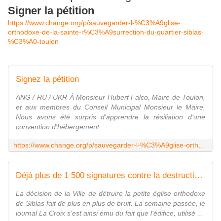
Signer la pétition
https://www.change.org/p/sauvegarder-l-%C3%A9glise-
orthodoxe-de-la-sainte-r%C3%A9surrection-du-quartier-siblas-
%C3%A0-toulon
http://www.seraphim-marc-elie.fr/
Signez la pétition
ANG / RU / UKR À Monsieur Hubert Falco, Maire de Toulon,
et aux membres du Conseil Municipal Monsieur le Maire,
Nous avons été surpris d'apprendre la résiliation d'une
convention d'hébergement...
https://www.change.org/p/sauvegarder-l-%C3%A9glise-orthodoxe-de-la-sainte-r%C3%A9surrection-du-quartier-siblas-%C3%A0-toulon
Déjà plus de 1 500 signatures contre la destruction de l'église orthodoxe à Toulon
La décision de la Ville de détruire la petite église orthodoxe
de Siblas fait de plus en plus de bruit. La semaine passée, le
journal La Croix s'est ainsi ému du fait que l'édifice, utilisé ...