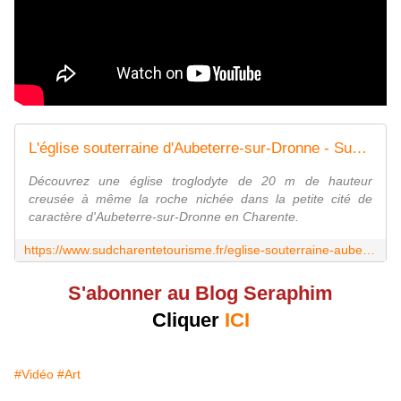
L'église souterraine d'Aubeterre-sur-Dronne - Sud Charente Tourisme
Découvrez une église troglodyte de 20 m de hauteur
creusée à même la roche nichée dans la petite cité de
caractère d'Aubeterre-sur-Dronne en Charente.
https://www.sudcharentetourisme.fr/eglise-souterraine-aubeterre/
S'abonner au Blog Seraphim
Cliquer
ICI
#Vidéo
#Art