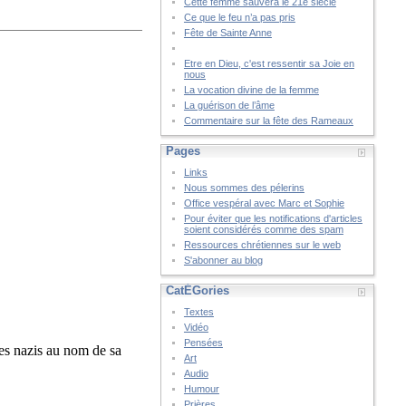
Cette femme sauvera le 21è siècle
Ce que le feu n’a pas pris
Fête de Sainte Anne
Etre en Dieu, c'est ressentir sa Joie en
nous
La vocation divine de la femme
La guérison de l’âme
Commentaire sur la fête des Rameaux
Pages
Links
Nous sommes des pélerins
Office vespéral avec Marc et Sophie
Pour éviter que les notifications d'articles
soient considérés comme des spam
Ressources chrétiennes sur le web
S'abonner au blog
CatÉGories
Textes
Vidéo
Pensées
les nazis au nom de sa
Art
Audio
Humour
Prières