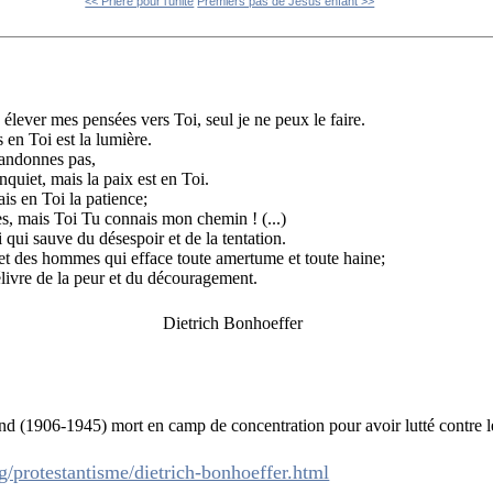
<< Prière pour l'unité
Premiers pas de Jésus enfant >>
 élever mes pensées vers Toi, seul je ne peux le faire.
 en Toi est la lumière.
bandonnes pas,
inquiet, mais la paix est en Toi.
is en Toi la patience;
s, mais Toi Tu connais mon chemin ! (...)
 qui sauve du désespoir et de la tentation.
t des hommes qui efface toute amertume et toute haine;
livre de la peur et du découragement.
Dietrich Bonhoeffer
and (1906-1945) mort en camp de concentration pour avoir lutté contre 
g/protestantisme/dietrich-bonhoeffer.html