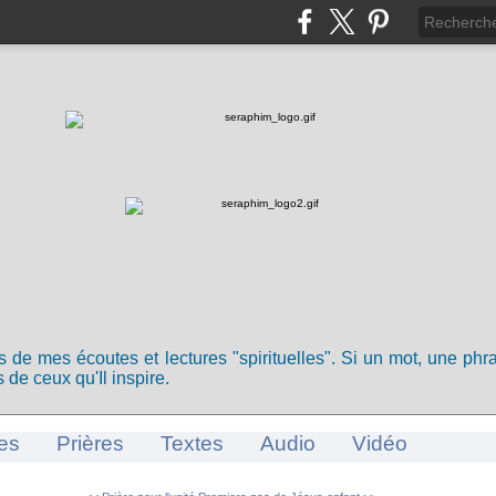
ts de mes écoutes et lectures "spirituelles". Si un mot, une ph
 de ceux qu'Il inspire.
es
Prières
Textes
Audio
Vidéo