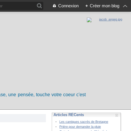
Connexion
+
Créer mon blog
rase, une pensée, touche votre coeur c'est
Articles RÉCents
Les cantiques sacrés de Bretagne
Prière pour demander la pluie