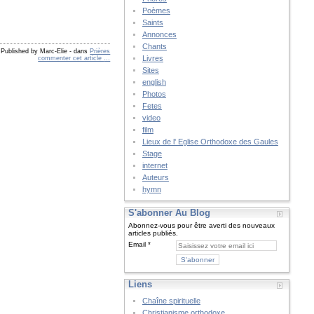
Poèmes
Saints
Annonces
Chants
Published by Marc-Elie
-
dans
Prières
Livres
commenter cet article
…
Sites
english
Photos
Fetes
video
film
Lieux de l' Eglise Orthodoxe des Gaules
Stage
internet
Auteurs
hymn
S'abonner Au Blog
Abonnez-vous pour être averti des nouveaux
articles publiés.
Email
Liens
Chaîne spirituelle
Christianisme orthodoxe