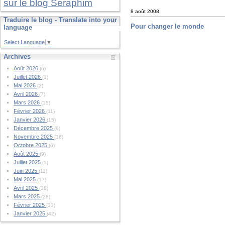
sur le blog Seraphim
8 août 2008
Traduire le blog - Translate into your
Pour changer le monde
language
Select Language
▼
Archives
Août 2026
(6)
Juillet 2026
(1)
Mai 2026
(2)
Avril 2026
(7)
Mars 2026
(15)
Février 2026
(11)
Janvier 2026
(15)
Décembre 2025
(9)
Novembre 2025
(16)
Octobre 2025
(6)
Août 2025
(9)
Juillet 2025
(5)
Juin 2025
(11)
Mai 2025
(17)
Avril 2025
(38)
Mars 2025
(28)
Février 2025
(33)
Janvier 2025
(42)