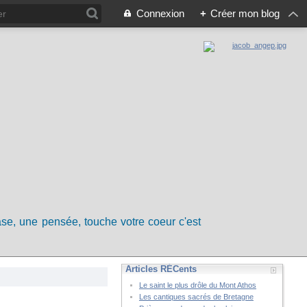
Connexion
+
Créer mon blog
rase, une pensée, touche votre coeur c'est
Articles RÉCents
Le saint le plus drôle du Mont Athos
Les cantiques sacrés de Bretagne