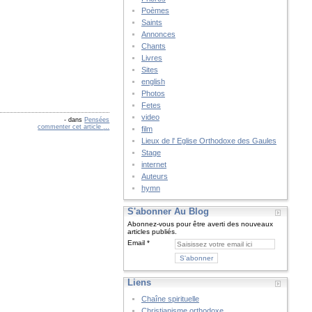
Poèmes
Saints
Annonces
Chants
Livres
Sites
english
Photos
Fetes
video
-
dans
Pensées
commenter cet article
…
film
Lieux de l' Eglise Orthodoxe des Gaules
Stage
internet
Auteurs
hymn
S'abonner Au Blog
Abonnez-vous pour être averti des nouveaux
articles publiés.
Email
Liens
Chaîne spirituelle
Christianisme orthodoxe