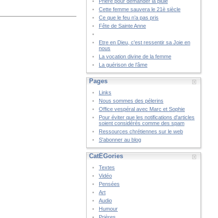
Prière pour demander la pluie
Cette femme sauvera le 21è siècle
Ce que le feu n’a pas pris
Fête de Sainte Anne
Etre en Dieu, c'est ressentir sa Joie en
nous
La vocation divine de la femme
La guérison de l’âme
Pages
Links
Nous sommes des pélerins
Office vespéral avec Marc et Sophie
Pour éviter que les notifications d'articles
soient considérés comme des spam
Ressources chrétiennes sur le web
S'abonner au blog
CatÉGories
Textes
Vidéo
Pensées
Art
Audio
Humour
Prières