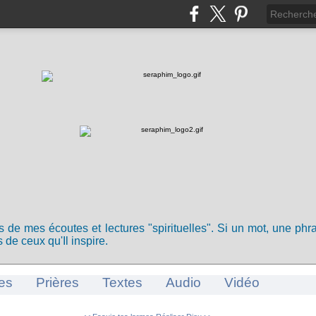
ts de mes écoutes et lectures "spirituelles". Si un mot, une ph
 de ceux qu'Il inspire.
es
Prières
Textes
Audio
Vidéo