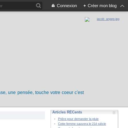
Connexion
+
Créer mon blog
rase, une pensée, touche votre coeur c'est
Articles RÉCents
Prière pour demander la pluie
Cette femme sauvera le 21è siècle