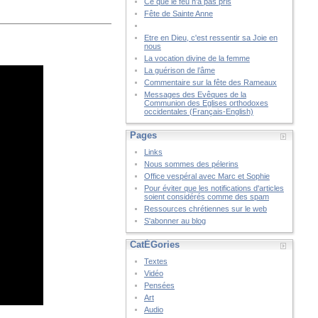
Ce que le feu n’a pas pris
Fête de Sainte Anne
Etre en Dieu, c'est ressentir sa Joie en
nous
La vocation divine de la femme
La guérison de l’âme
Commentaire sur la fête des Rameaux
Messages des Evêques de la
Communion des Eglises orthodoxes
occidentales (Français-English)
Pages
Links
Nous sommes des pélerins
Office vespéral avec Marc et Sophie
Pour éviter que les notifications d'articles
soient considérés comme des spam
Ressources chrétiennes sur le web
S'abonner au blog
CatÉGories
Textes
Vidéo
Pensées
Art
Audio