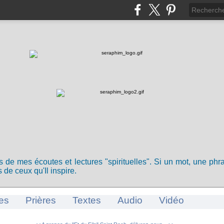
ts de mes écoutes et lectures "spirituelles". Si un mot, une ph
 de ceux qu'Il inspire.
es
Prières
Textes
Audio
Vidéo