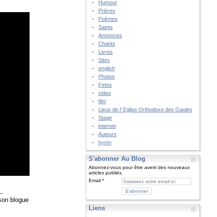
Humour
Prières
Poèmes
Saints
Annonces
Chants
Livres
Sites
english
Photos
Fetes
video
film
Lieux de l' Eglise Orthodoxe des Gaules
Stage
internet
Auteurs
hymn
S'abonner Au Blog
Abonnez-vous pour être averti des nouveaux
articles publiés.
Email
_
 son blogue
Liens