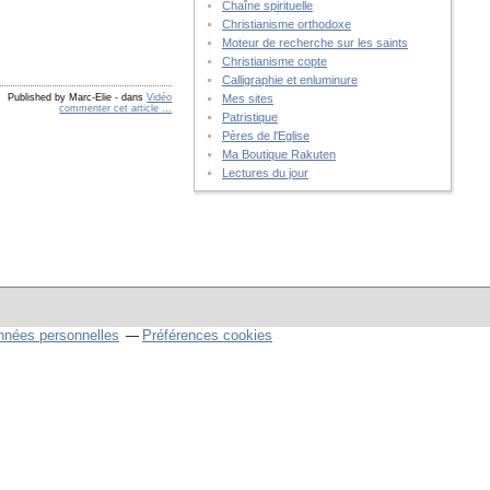
Chaîne spirituelle
Christianisme orthodoxe
Moteur de recherche sur les saints
Christianisme copte
Calligraphie et enluminure
Published by Marc-Elie
-
dans
Vidéo
Mes sites
commenter cet article
…
Patristique
Pères de l'Eglise
Ma Boutique Rakuten
Lectures du jour
nnées personnelles
Préférences cookies