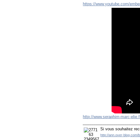
https://www.youtube.com/emb
http://www.seraphim-marc-elie.f
__________________________
Si vous souhaitez rec
http://ann.over-blog.com/