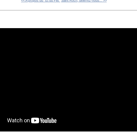
<< A propos du "Et du Fils"
Saint Roch, délivrez-nous... >>