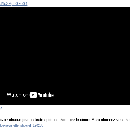
ed/fdSVp9GFeS4
r/
________________________________________________________________
evoir chaque jour un texte spirituel choisi par le diacre Marc abonnez-vous à
blog-newsletter.php?ref=120238