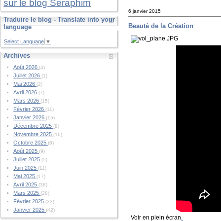
sur le blog Seraphim
6 janvier 2015
Traduire le blog - Translate into your
Beauté de la Création
language
Select Language
▼
Archives
Août 2026
(4)
Juillet 2026
(1)
Mai 2026
(2)
Avril 2026
(7)
Mars 2026
(15)
Février 2026
(11)
Janvier 2026
(15)
Décembre 2025
(9)
Novembre 2025
(16)
Octobre 2025
(6)
Août 2025
(9)
Juillet 2025
(5)
Juin 2025
(11)
Mai 2025
(17)
Avril 2025
(38)
Mars 2025
(28)
Février 2025
(33)
Janvier 2025
(42)
.
Voir en plein écran