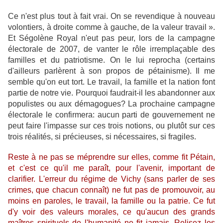
Ce n'est plus tout à fait vrai. On se revendique à nouveau
volontiers, à droite comme à gauche, de la valeur travail ».
Et Ségolène Royal n'eut pas peur, lors de la campagne
électorale de 2007, de vanter le rôle irremplaçable des
familles et du patriotisme. On le lui reprocha (certains
d'ailleurs parlèrent à son propos de pétainisme). Il me
semble qu'on eut tort. Le travail, la famille et la nation font
partie de notre vie. Pourquoi faudrait-il les abandonner aux
populistes ou aux démagogues? La prochaine campagne
électorale le confirmera: aucun parti de gouvernement ne
peut faire l'impasse sur ces trois notions, ou plutôt sur ces
trois réalités, si précieuses, si nécessaires, si fragiles.
Reste à ne pas se méprendre sur elles, comme fit Pétain,
et c'est ce qu'il me paraît, pour l'avenir, important de
clarifier. L'erreur du régime de Vichy (sans parler de ses
crimes, que chacun connaît) ne fut pas de promouvoir, au
moins en paroles, le travail, la famille ou la patrie. Ce fut
d'y voir des valeurs morales, ce qu'aucun des grands
maîtres spirituels de l'humanité ne fit jamais. Relisez les