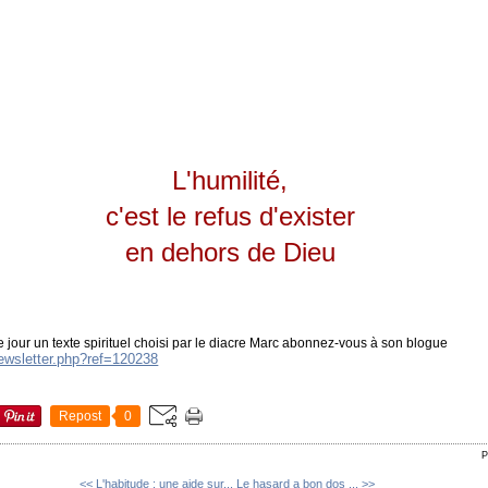
L'humilité,
c'est le refus d'exister
en dehors de Dieu
 jour un texte spirituel choisi par le diacre Marc abonnez-vous à son blogue
newsletter.php?ref=120238
Repost
0
P
<< L'habitude : une aide sur...
Le hasard a bon dos ... >>