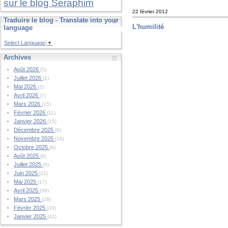
sur le blog Seraphim
22 février 2012
Traduire le blog - Translate into your
L'humilité
language
Select Language
▼
Archives
Août 2026
(5)
Juillet 2026
(1)
Mai 2026
(2)
Avril 2026
(7)
Mars 2026
(15)
Février 2026
(11)
Janvier 2026
(15)
Décembre 2025
(9)
Novembre 2025
(16)
Octobre 2025
(6)
Août 2025
(9)
Juillet 2025
(5)
Juin 2025
(11)
Mai 2025
(17)
Avril 2025
(38)
Mars 2025
(28)
Février 2025
(33)
Janvier 2025
(42)