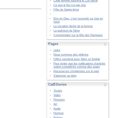
Cette femme sauvera le 21è siècle
Ce que le feu n’a pas pris
Fête de Sainte Anne
Etre en Dieu, c'est ressentir sa Joie en
nous
La vocation divine de la femme
La guérison de l’âme
Commentaire sur la fête des Rameaux
Pages
Links
Nous sommes des pélerins
Office vespéral avec Marc et Sophie
Pour éviter que les notifications d'articles
soient considérés comme des spam
Ressources chrétiennes sur le web
S'abonner au blog
CatÉGories
Textes
Vidéo
Pensées
Art
Audio
Humour
Prières