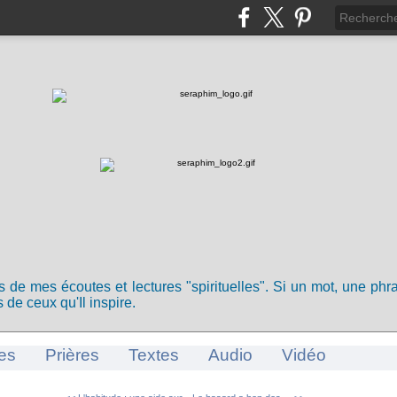
ts de mes écoutes et lectures "spirituelles". Si un mot, une ph
 de ceux qu'Il inspire.
es
Prières
Textes
Audio
Vidéo