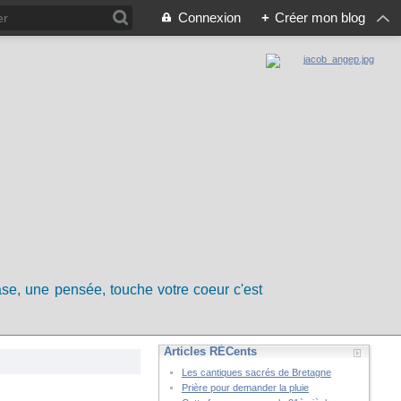
Connexion
+
Créer mon blog
rase, une pensée, touche votre coeur c'est
Articles RÉCents
Les cantiques sacrés de Bretagne
Prière pour demander la pluie