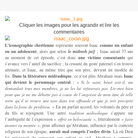
Cliquer les images pour les agrandir et lire les
commentaires
L’iconographie chrétienne
comme un enfant
représente souvent Isaac
ou un adolescent
, alors que selon
le midrash juif
, Isaac aurait 37 ans
une victime consentante
au moment de cet épisode, c’est donc
qui
s’avance vers l’autel du sacrifice ; la cruauté du geste paternel s’en trouve
atténuée, et Isaac, au même titre que son père, devient un modèle de
Dans la littérature midrashique
Isaac
foi.
, ce n’est plus Abraham mais
qui devient le personnage central
:
« Si le saint, bénit soit-il, me
demandait tous mes membres, je ne les lui refuserais pas. Lie-moi bien
pour que je ne me débatte pas à cause de l’angoisse de mon âme de telle
sorte qu’il se trouve une tare dans ton offrande et que je sois précipité
dans la fosse de perdition. »
En un parfait accord, les volontés du père et
du fils se rejoignent. Une autre
tradition midrashique
s’appuie sur
l’ambiguïté de l’expression «
offrir en holocauste
», littéralement «
faire
monter en montée
», pour affirmer qu’Abraham, influencé par le contexte
aurait mal compris l’ordre divin
religieux de son époque,
. Là où Dieu
lui enjoignait de consacrer son enfant au ciel, Abraham a compris