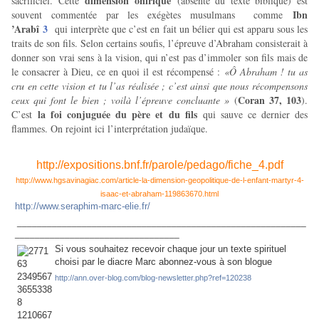
dimension onirique
sacrificiel. Cette
(absente du texte biblique) est
Ibn
souvent commentée par les exégètes musulmans comme
’Arabî
3
qui interprète que c’est en fait un bélier qui est apparu sous les
traits de son fils. Selon certains soufis, l’épreuve d’Abraham consisterait à
donner son vrai sens à la vision, qui n’est pas d’immoler son fils mais de
le consacrer à Dieu, ce en quoi il est récompensé :
«Ô Abraham ! tu as
cru en cette vision et tu l’as réalisée ; c’est ainsi que nous récompensons
Coran 37, 103
ceux qui font le bien ; voilà l’épreuve concluante »
(
).
la foi conjuguée du père et du fils
C’est
qui sauve ce dernier des
flammes. On rejoint ici l’interprétation judaïque.
http://expositions.bnf.fr/parole/pedago/fiche_4.pdf
http://www.hgsavinagiac.com/article-la-dimension-geopolitique-de-l-enfant-martyr-4-
isaac-et-abraham-119863670.html
http://www.seraphim-marc-elie.fr/
__________________________________________________________
_________________________________
Si vous souhaitez recevoir chaque jour un texte spirituel
choisi par le diacre Marc abonnez-vous à son blogue
http://ann.over-blog.com/blog-newsletter.php?ref=120238