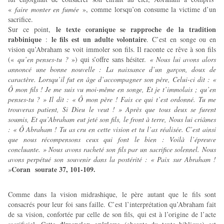
«
faire monter en fumée
», comme lorsqu’on consume la victime d’un
sacrifice.
le texte coranique se rapproche de la tradition
Sur ce point,
rabbinique
le fils est un adulte volontaire
:
. C’est en songe ou en
vision qu’Abraham se voit immoler son fils. Il raconte ce rêve à son fils
(«
qu’en penses-tu ?
») qui s’offre sans hésiter.
« Nous lui avons alors
annoncé une bonne nouvelle : La naissance d’un garçon, doux de
caractère. Lorsqu’il fut en âge d’accompagner son père, Celui-ci dit : «
Ô mon fils ! Je me suis vu moi-même en songe, Et je t’immolais ; qu’en
penses-tu ? » Il dit : « Ô mon père ! Fais ce qui t’est ordonné. Tu me
trouveras patient, Si Dieu le veut ! » Après que tous deux se furent
soumis, Et qu’Abraham eut jeté son fils, le front à terre, Nous lui criâmes
: « Ô Abraham ! Tu as cru en cette vision et tu l’as réalisée. C’est ainsi
que nous récompensons ceux qui font le bien : Voilà l’épreuve
concluante. » Nous avons racheté son fils par un sacrifice solennel. Nous
avons perpétué son souvenir dans la postérité : « Paix sur Abraham !
Coran sourate 37, 101-109.
»
Comme dans la vision midrashique, le père autant que le fils sont
consacrés pour leur foi sans faille. C’est l’interprétation qu’Abraham fait
de sa vision, confortée par celle de son fils, qui est à l’origine de l’acte