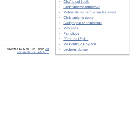
Chaîne spirituelle
Christianisme orthodoxe
Moteur de recherche sur les saints
Christianisme copte
Calligraphie et enluminure
Mes sites
Patristique
Pères de l'Eglise
Ma Boutique Rakuten
Lectures du jour
Published by Marc-Elie
-
dans
Art
commenter cet article
…