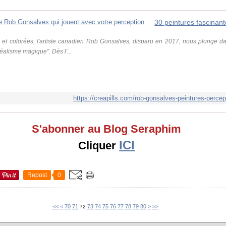
 et colorées, l'artiste canadien Rob Gonsalves, disparu en 2017, nous plonge da
"réalisme magique". Dès l'...
https://creapills.com/rob-gonsalves-peintures-percep
S'abonner au Blog Seraphim
ICI
Cliquer
Repost
0
10
20
30
40
50
60
90
100
200
<<
<
70
71
73
74
75
76
77
78
79
80
>
>>
72