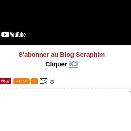
S'abonner au Blog Seraphim
ICI
Cliquer
Repost
0
P