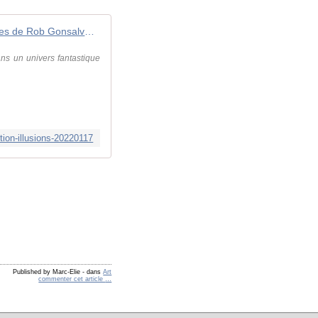
30 peintures fascinantes de Rob Gonsalves qui jouent avec votre perception
ns un univers fantastique
tion-illusions-20220117
Published by Marc-Elie
-
dans
Art
commenter cet article
…