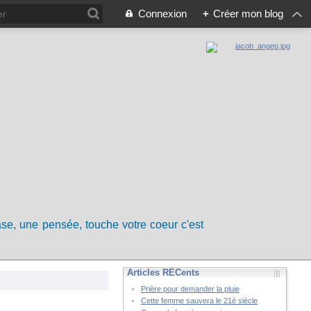
Connexion
+
Créer mon blog
rase, une pensée, touche votre coeur c'est
Articles RÉCents
Prière pour demander la pluie
Cette femme sauvera le 21è siècle