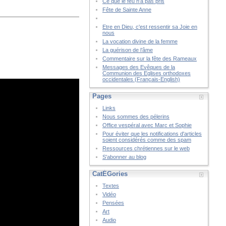
Ce que le feu n’a pas pris
Fête de Sainte Anne
Etre en Dieu, c'est ressentir sa Joie en
nous
La vocation divine de la femme
La guérison de l’âme
Commentaire sur la fête des Rameaux
Messages des Evêques de la
Communion des Eglises orthodoxes
occidentales (Français-English)
Pages
Links
Nous sommes des pélerins
Office vespéral avec Marc et Sophie
Pour éviter que les notifications d'articles
soient considérés comme des spam
Ressources chrétiennes sur le web
S'abonner au blog
CatÉGories
Textes
Vidéo
Pensées
Art
Audio