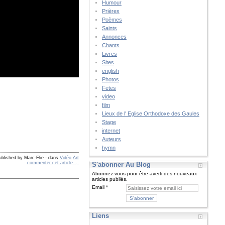
Humour
Prières
Poèmes
Saints
Annonces
Chants
Livres
Sites
english
Photos
Fetes
video
film
Lieux de l' Eglise Orthodoxe des Gaules
Stage
internet
Auteurs
hymn
ublished by Marc-Elie
-
dans
Vidéo
Art
commenter cet article
…
S'abonner Au Blog
Abonnez-vous pour être averti des nouveaux
articles publiés.
Email
Liens