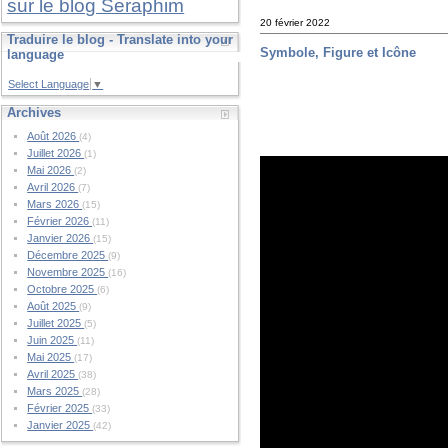
sur le blog Seraphim
20 février 2022
Traduire le blog - Translate into your
Symbole, Figure et Icône
language
Select Language
▼
Archives
Août 2026
(4)
Juillet 2026
(1)
Mai 2026
(2)
Avril 2026
(7)
Mars 2026
(15)
Février 2026
(11)
Janvier 2026
(15)
Décembre 2025
(9)
Novembre 2025
(16)
Octobre 2025
(6)
Août 2025
(9)
Juillet 2025
(5)
Juin 2025
(11)
Mai 2025
(17)
Avril 2025
(38)
Mars 2025
(28)
Février 2025
(33)
Janvier 2025
(42)