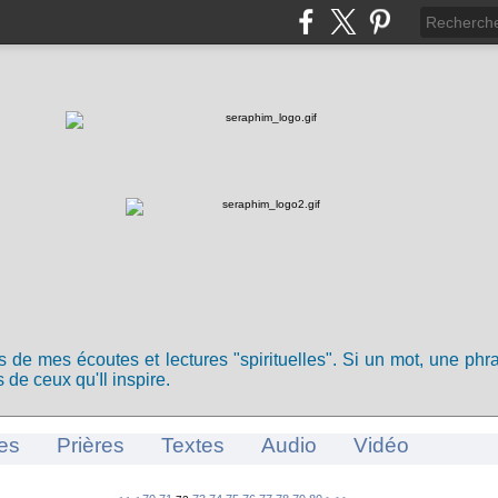
ts de mes écoutes et lectures "spirituelles". Si un mot, une ph
 de ceux qu'Il inspire.
es
Prières
Textes
Audio
Vidéo