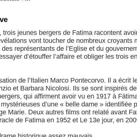
ive
, trois jeunes bergers de Fatima racontent avoi
évélations vont toucher de nombreux croyants
re des représentants de l’Eglise et du gouvernem
essayer d’étouffer l’affaire et obliger les trois e
sation de l’Italien Marco Pontecorvo. Il a écrit 
zio et Barbara Nicolosi. Ils se sont inspirés de 
 bergers, qui affirment avoir vu en 1917 à Fátim
 mystérieuses d’une « belle dame » identifiée p
e Marie. Deux autres films ont relaté avant F
iracle de Fatima en 1952 et Le 13e jour, en 200
 drame historique assez mauvais.