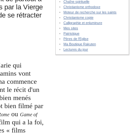
Chaîne spirituelle
s par la Vierge
Christianisme orthodoxe
Moteur de recherche sur les saints
de se rétracter
Christianisme copte
Calligraphie et enluminure
Mes sites
Patristique
Pères de l'Eglise
Ma Boutique Rakuten
Lectures du jour
arie qui
gamins vont
tima commence
t le récit d'un
s bien menés
ôt bien filmé par
ou
Rome
Game of
ilm qui a la foi,
es « films