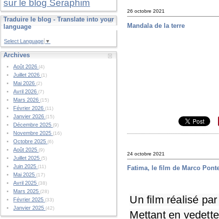
sur le blog Seraphim
26 octobre 2021
Traduire le blog - Translate into your
Mandala de la terre
language
Select Language
▼
Archives
Août 2026
(4)
Juillet 2026
(1)
Mai 2026
(2)
Avril 2026
(7)
Mars 2026
(15)
Février 2026
(11)
Janvier 2026
(15)
Décembre 2025
(9)
Novembre 2025
(16)
Octobre 2025
(6)
Août 2025
(9)
24 octobre 2021
Juillet 2025
(5)
Juin 2025
(11)
Fatima, le film de Marco Pont
Mai 2025
(17)
Avril 2025
(38)
Mars 2025
(28)
Un film réalisé pa
Février 2025
(33)
Janvier 2025
(42)
Mettant en vedette