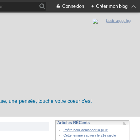
Connexion
+
Créer mon blog
rase, une pensée, touche votre coeur c'est
Articles RÉCents
Prière pour demander la pluie
Cette femme sauvera le 21è siècle