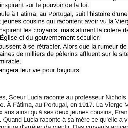
nspirant sur le pouvoir de la foi. 
oule à Fatima, au Portugal, suit l'histoire d’un
 jeunes cousins qui racontent avoir vu la Vier
nspirent les croyants, mais attirent la colère de
’Église et du gouvernement séculier. 
ussent à se rétracter. Alors que la rumeur de 
ines de milliers de pèlerins affluent sur le site
miracle. 
angera leur vie pour toujours.
s, Soeur Lucia raconte au professeur Nichols c
e. À Fátima, au Portugal, en 1917. La Vierge Ma
ix ans ainsi qu'à ses deux jeunes cousins, Fran
. Quand Lucia raconte à sa mère ce qu'elle a vu
 conjure d'arrêter de mentir. Des croyants arrive