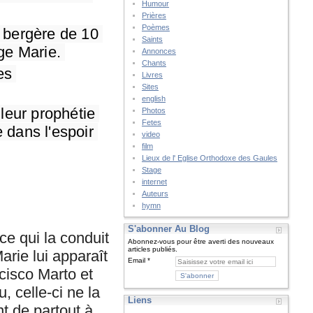
Humour
Prières
Poèmes
e bergère de 10 
Saints
ge Marie. 
Annonces
Chants
s 
Livres
Sites
english
leur prophétie 
Photos
Fetes
 dans l'espoir 
video
film
Lieux de l' Eglise Orthodoxe des Gaules
Stage
internet
Auteurs
hymn
S'abonner Au Blog
e qui la conduit
Abonnez-vous pour être averti des nouveaux
articles publiés.
rie lui apparaît
Email
cisco Marto et
, celle-ci ne la
Liens
nt de partout à