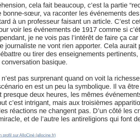
ension, cela fait beaucoup, c’est la partie “rec
e bonne-sœur, va raconter les événements des
ard à un professeur faisant un article. C’est c
pour voir les événements de 1917 comme si c’ét
pendant, je ne vois pas l’intérêt de faire ça c
le journaliste ne vont rien apporter. Cela aurait 
débattre ou tirer des enseignements pertinents,
 conversation basique.
 n’est pas surprenant quand on voit la richess
scénario en est un peu la symbolique. Il va être
ant presque deux heures, les mêmes événement
ut c’est intrigant, mais aux troisièmes appariti
les réactions ne changent pas. D’un côté les c
racle, et de l’autre les antireligions qui font 
 profil sur AlloCiné (allocine.fr)