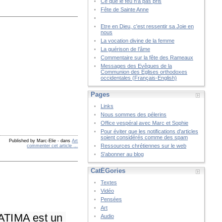
Ce que le feu n’a pas pris
Fête de Sainte Anne
Etre en Dieu, c'est ressentir sa Joie en
nous
La vocation divine de la femme
La guérison de l’âme
Commentaire sur la fête des Rameaux
Messages des Evêques de la
Communion des Eglises orthodoxes
occidentales (Français-English)
Pages
Links
Nous sommes des pélerins
Office vespéral avec Marc et Sophie
Pour éviter que les notifications d'articles
soient considérés comme des spam
Published by Marc-Elie
-
dans
Art
Ressources chrétiennes sur le web
commenter cet article
…
S'abonner au blog
CatÉGories
Textes
Vidéo
Pensées
Art
ATIMA est un 
Audio