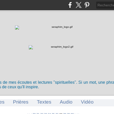
ts de mes écoutes et lectures "spirituelles". Si un mot, une ph
 de ceux qu'Il inspire.
es
Prières
Textes
Audio
Vidéo