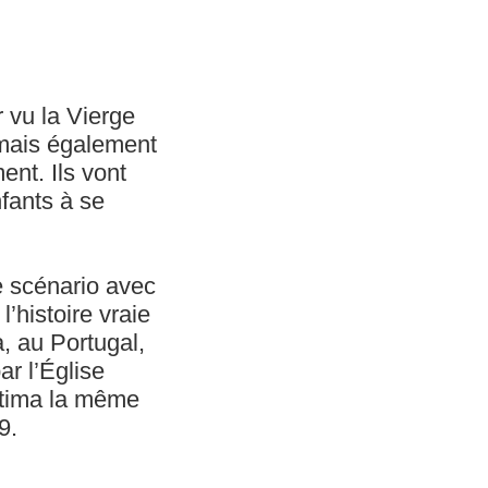
r vu la Vierge
 mais également
ent. Ils vont
nfants à se
le scénario avec
l’histoire vraie
a, au Portugal,
ar l’Église
atima la même
9.