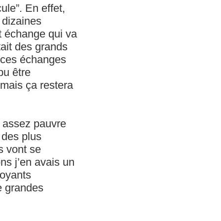
ule”. En effet,
 dizaines
et échange qui va
ait des grands
ar ces échanges
pu être
 mais ça restera
e assez pauvre
 des plus
s vont se
ons j’en avais un
royants
de grandes