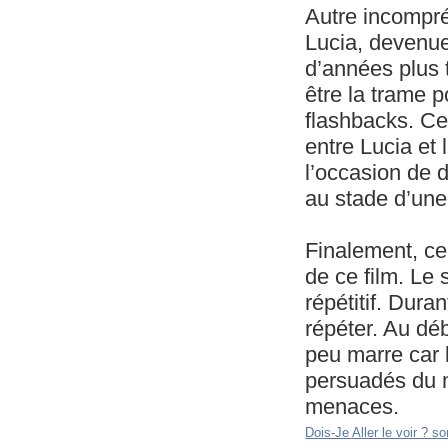
Autre incompréh
Lucia, devenu
d’années plus t
être la trame 
flashbacks. Ce
entre Lucia et 
l’occasion de 
au stade d’une
Finalement, ce
de ce film. Le 
répétitif. Dur
répéter. Au déb
peu marre car 
persuadés du mi
menaces.
Dois-Je Aller le voir ? son