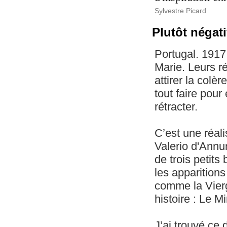
Sylvestre Picard
Plutôt négat
Portugal. 1917
Marie. Leurs r
attirer la colè
tout faire pour 
rétracter.
C’est une réali
Valerio d'Annun
de trois petits
les apparitions
comme la Vierg
histoire : Le M
J’ai trouvé ce