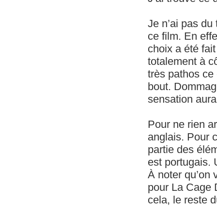
Je n’ai pas du 
ce film. En eff
choix a été fa
totalement à cô
très pathos ce 
bout. Dommage c
sensation aura
Pour ne rien ar
anglais. Pour c
partie des élé
est portugais. 
À noter qu’on 
pour La Cage D
cela, le reste 