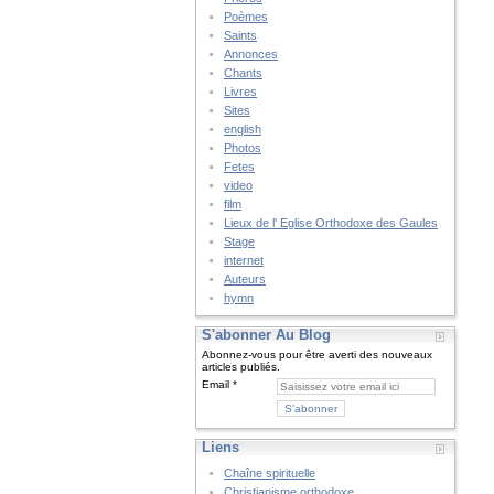
Poèmes
Saints
Annonces
Chants
Livres
Sites
english
Photos
Fetes
video
film
Lieux de l' Eglise Orthodoxe des Gaules
Stage
internet
Auteurs
hymn
S'abonner Au Blog
Abonnez-vous pour être averti des nouveaux
articles publiés.
Email
Liens
Chaîne spirituelle
Christianisme orthodoxe