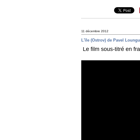
11 décembre 2012
L'ïle (Ostrov) de Pavel Loung
Le film sous-titré en fr