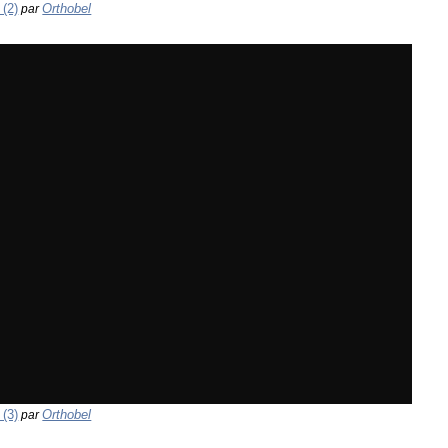
(2)
Orthobel
par
(3)
Orthobel
par