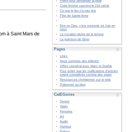
Prière pour demander la pluie
Cette femme sauvera le 21è siècle
Ce que le feu n’a pas pris
Fête de Sainte Anne
Etre en Dieu, c'est ressentir sa Joie en
nous
nom à Saint Mars de
La vocation divine de la femme
La guérison de l’âme
Pages
Links
Nous sommes des pélerins
Office vespéral avec Marc et Sophie
Pour éviter que les notifications d'articles
soient considérés comme des spam
Ressources chrétiennes sur le web
S'abonner au blog
CatÉGories
Textes
Vidéo
Pensées
Art
Audio
Humour
Prières