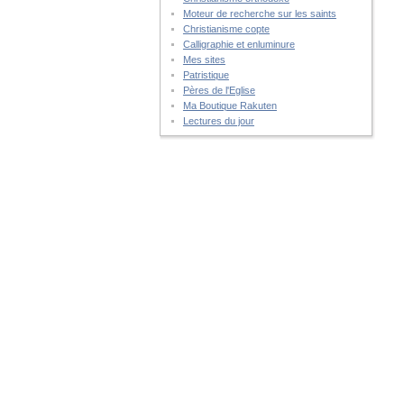
Moteur de recherche sur les saints
Christianisme copte
Calligraphie et enluminure
Mes sites
Patristique
Pères de l'Eglise
Ma Boutique Rakuten
Lectures du jour