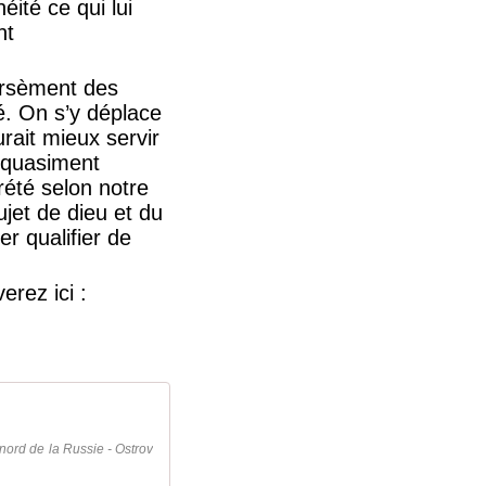
ité ce qui lui
nt
parsèment des
. On s’y déplace
rait mieux servir
e quasiment
prété selon notre
ujet de dieu et du
r qualifier de
erez ici :
rd de la Russie - Ostrov