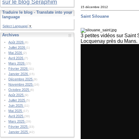
sur le blog Seraphim
15 décembre 2012
Traduire le blog - Translate into your
Saint Silouane
language
Select Language
▼
Archives
3 petites vidéos sur Saint
Locquenay près du Mans.
Août 2026
(6)
Juillet 2026
(1)
Mai 2026
(2)
Avril 2026
(7)
Mars 2026
(15)
Février 2026
(11)
Janvier 2026
(15)
Décembre 2025
(9)
Novembre 2025
(16)
Octobre 2025
(6)
Août 2025
(9)
Juillet 2025
(5)
Juin 2025
(11)
Mai 2025
(17)
Avril 2025
(38)
Mars 2025
(28)
Février 2025
(33)
Janvier 2025
(42)