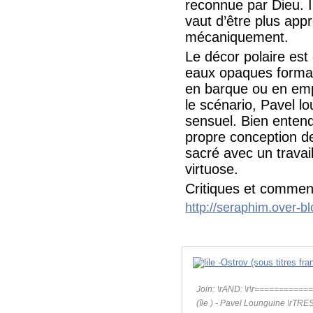
reconnue par Dieu. I
vaut d’être plus app
mécaniquement.
Le décor polaire est
eaux opaques forman
en barque ou en empr
le scénario, Pavel l
sensuel. Bien entendu
propre conception de 
sacré avec un travai
virtuose.
Critiques et comment
http://seraphim.over-b
Join: \rAND: \r\r===========
(île ) - Pavel Lounguine \rTRES