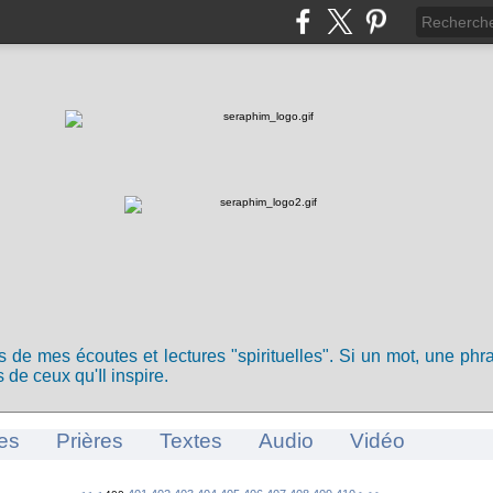
ts de mes écoutes et lectures "spirituelles". Si un mot, une ph
 de ceux qu'Il inspire.
es
Prières
Textes
Audio
Vidéo