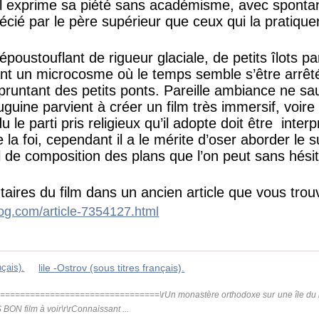
l exprime sa piété sans académisme, avec spontané
récié par le père supérieur que ceux qui la pratique
 époustouflant de rigueur glaciale, de petits îlots 
t un microcosme où le temps semble s’être arrêté
untant des petits ponts. Pareille ambiance ne sau
ouguine parvient à créer un film très immersif, voir
 le parti pris religieux qu’il adopte doit être inter
la foi, cependant il a le mérite d’oser aborder le s
l de composition des plans que l’on peut sans hésite
aires du film dans un ancien article que vous trouv
log.com/article-7354127.html
lile -Ostrov (sous titres français).
=============================­====\rUn monastère orthodoxe sur une île du no
 BON film à voir\r\rConnaissant ...