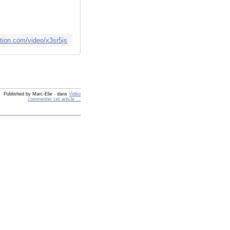
tion.com/video/x3sr5js
Published by Marc-Elie
-
dans
Vidéo
commenter cet article
…