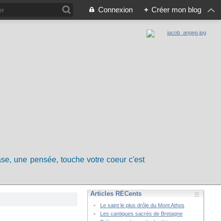
Connexion
+
Créer mon blog
rase, une pensée, touche votre coeur c'est
Articles RÉCents
Le saint le plus drôle du Mont Athos
Les cantiques sacrés de Bretagne