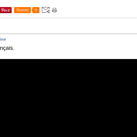
Repost
0
uine
ançais.