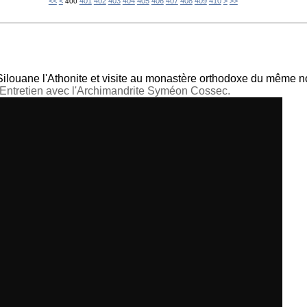
420
430
440
450
460
<<
<
401
402
403
404
405
406
407
408
409
410
>
>>
400
 Silouane l'Athonite et visite au monastère orthodoxe du même 
Entretien avec l'Archimandrite Syméon Cossec.