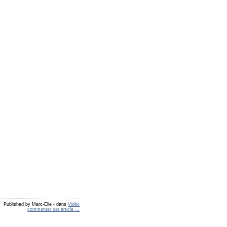
Published by Marc-Elie
-
dans
Vidéo
commenter cet article
…