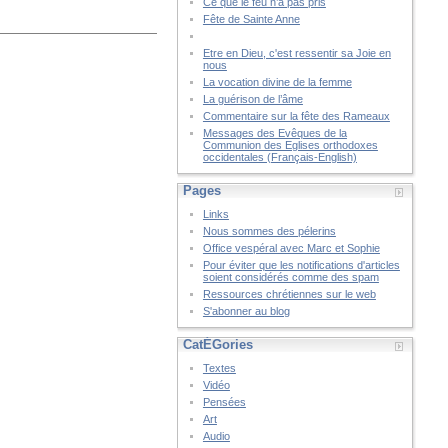
Ce que le feu n’a pas pris
Fête de Sainte Anne
Etre en Dieu, c'est ressentir sa Joie en
nous
La vocation divine de la femme
La guérison de l’âme
Commentaire sur la fête des Rameaux
Messages des Evêques de la
Communion des Eglises orthodoxes
occidentales (Français-English)
Pages
Links
Nous sommes des pélerins
Office vespéral avec Marc et Sophie
Pour éviter que les notifications d'articles
soient considérés comme des spam
Ressources chrétiennes sur le web
S'abonner au blog
CatÉGories
Textes
Vidéo
Pensées
Art
Audio