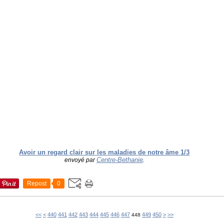
Avoir un regard clair sur les maladies de notre âme 1/3
Centre-Bethanie
envoyé par
.
Repost
0
400
410
420
430
460
<<
<
440
441
442
443
444
445
446
447
449
450
>
>>
448