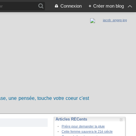
Connexion
+
Créer mon blog
rase, une pensée, touche votre coeur c'est
Articles RÉCents
Prière pour demander la pluie
Cette femme sauvera le 21è siècle