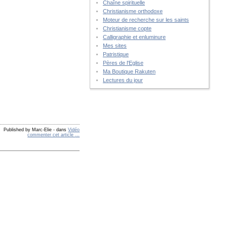
Chaîne spirituelle
Christianisme orthodoxe
Moteur de recherche sur les saints
Christianisme copte
Calligraphie et enluminure
Mes sites
Patristique
Pères de l'Eglise
Ma Boutique Rakuten
Lectures du jour
Published by Marc-Elie
-
dans
Vidéo
commenter cet article
…