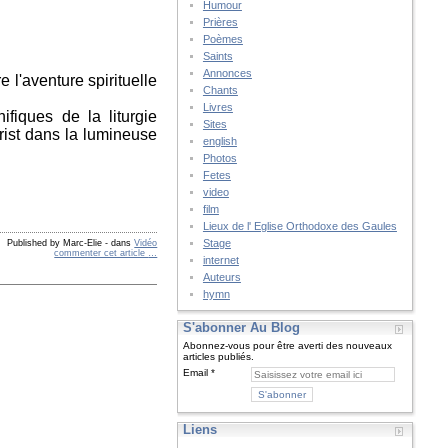
Humour
Prières
Poèmes
Saints
Annonces
e l'aventure spirituelle
Chants
Livres
iques de la liturgie
Sites
ist dans la lumineuse
english
Photos
Fetes
video
film
Lieux de l' Eglise Orthodoxe des Gaules
Stage
Published by Marc-Elie
-
dans
Vidéo
commenter cet article
…
internet
Auteurs
hymn
S'abonner Au Blog
Abonnez-vous pour être averti des nouveaux
articles publiés.
Email
Liens