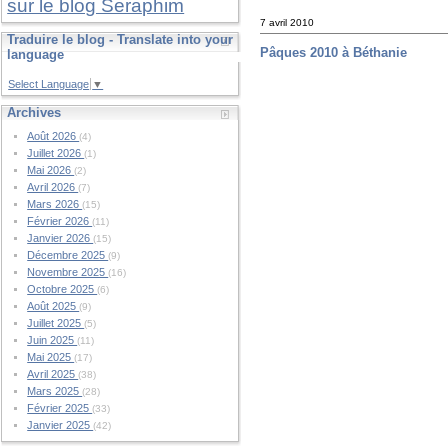
sur le blog Seraphim
7 avril 2010
Traduire le blog - Translate into your
Pâques 2010 à Béthanie
language
Select Language
▼
Archives
Août 2026
(4)
Juillet 2026
(1)
Mai 2026
(2)
Avril 2026
(7)
Mars 2026
(15)
Février 2026
(11)
Janvier 2026
(15)
Décembre 2025
(9)
Novembre 2025
(16)
Octobre 2025
(6)
Août 2025
(9)
Juillet 2025
(5)
Juin 2025
(11)
Mai 2025
(17)
Avril 2025
(38)
Mars 2025
(28)
Février 2025
(33)
Janvier 2025
(42)