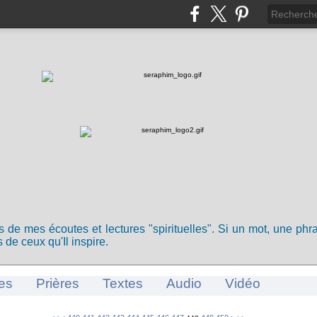
ts de mes écoutes et lectures "spirituelles". Si un mot, une ph
 de ceux qu'Il inspire.
es
Prières
Textes
Audio
Vidéo