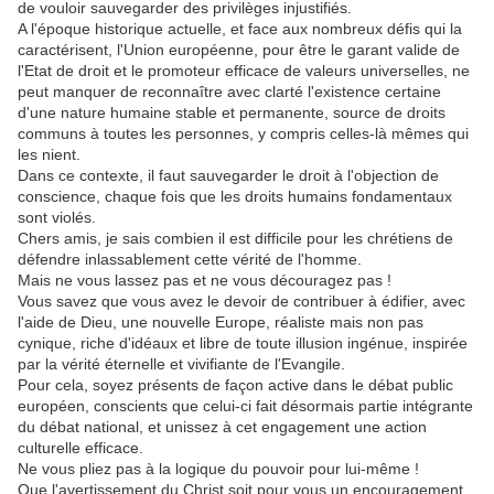
de vouloir sauvegarder des privilèges injustifiés.
A l'époque historique actuelle, et face aux nombreux défis qui la
caractérisent, l'Union européenne, pour être le garant valide de
l'Etat de droit et le promoteur efficace de valeurs universelles, ne
peut manquer de reconnaître avec clarté l'existence certaine
d'une nature humaine stable et permanente, source de droits
communs à toutes les personnes, y compris celles-là mêmes qui
les nient.
Dans ce contexte, il faut sauvegarder le droit à l'objection de
conscience, chaque fois que les droits humains fondamentaux
sont violés.
Chers amis, je sais combien il est difficile pour les chrétiens de
défendre inlassablement cette vérité de l'homme.
Mais ne vous lassez pas et ne vous découragez pas !
Vous savez que vous avez le devoir de contribuer à édifier, avec
l'aide de Dieu, une nouvelle Europe, réaliste mais non pas
cynique, riche d'idéaux et libre de toute illusion ingénue, inspirée
par la vérité éternelle et vivifiante de l'Evangile.
Pour cela, soyez présents de façon active dans le débat public
européen, conscients que celui-ci fait désormais partie intégrante
du débat national, et unissez à cet engagement une action
culturelle efficace.
Ne vous pliez pas à la logique du pouvoir pour lui-même !
Que l'avertissement du Christ soit pour vous un encouragement