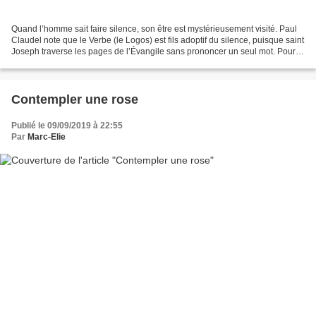
Quand l’homme sait faire silence, son être est mystérieusement visité. Paul
Claudel note que le Verbe (le Logos) est fils adoptif du silence, puisque saint
Joseph traverse les pages de l’Évangile sans prononcer un seul mot. Pour
entendre la voix du Verbe,...
Contempler une rose
Publié le 09/09/2019 à 22:55
Par
Marc-Elie