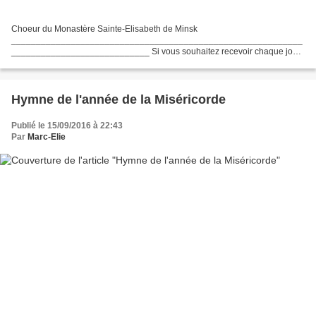
Choeur du Monastère Sainte-Elisabeth de Minsk
___________________________________________________________
____________________________ Si vous souhaitez recevoir chaque jour
un texte spirituel choisi par le diacre Marc abonnez-vous à son blog :
S'abonner...
Hymne de l'année de la Miséricorde
Publié le 15/09/2016 à 22:43
Par
Marc-Elie