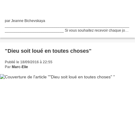
par Jeanne Bichevskaya
___________________________________________________________
____________________________ Si vous souhaitez recevoir chaque jour
un texte spirituel choisi par le diacre Marc abonnez-vous à son blog :
S'abonner à SERAPHIM
"Dieu soit loué en toutes choses"
Publié le 18/09/2016 à 22:55
Par
Marc-Elie