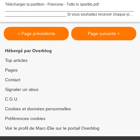
Télécharger la partition - Francese - Tutto lo spartito.pdf
___________________________________________________________
____________________________ Si vous souhaitez recevoir chaque jour
un texte spirituel choisi par le diacre Marc abonnez-vous à son...
< Page précédente
Page suivante >
Hébergé par Overblog
Top articles
Pages
Contact
Signaler un abus
C.G.U.
Cookies et données personnelles
Préférences cookies
Voir le profil de Marc-Elie sur le portail Overblog