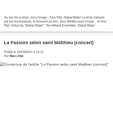
Au son de la pluie, sous l'orage - Arvo Pärt, Stabat Mater La pluie balayée
par les bourrasques, le tonnerre au loin, deux fillettes sous l'orage... et Arvo
Pärt. Début du "Stabat Mater". The Hilliard Ensemble. Stabat Mater
(traduction du latin : La Mère...
La Passion selon saint Matthieu (concert)
Publié le 16/04/2014 à 22:41
Par
Marc-Elie