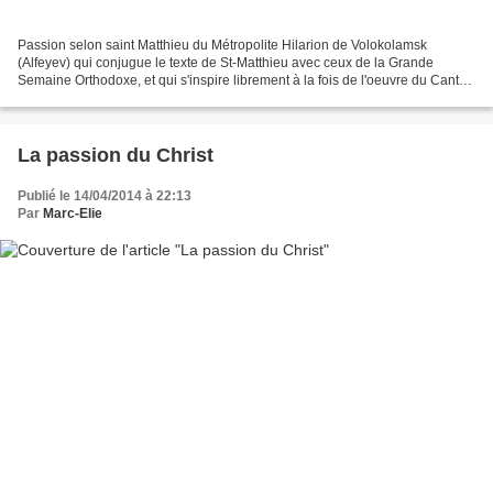
Passion selon saint Matthieu du Métropolite Hilarion de Volokolamsk
(Alfeyev) qui conjugue le texte de St-Matthieu avec ceux de la Grande
Semaine Orthodoxe, et qui s'inspire librement à la fois de l'oeuvre du Cantor
de Leipzig et de la Tradition russe....
La passion du Christ
Publié le 14/04/2014 à 22:13
Par
Marc-Elie