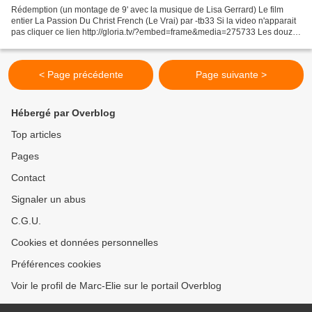
Rédemption (un montage de 9' avec la musique de Lisa Gerrard) Le film
entier La Passion Du Christ French (Le Vrai) par -tb33 Si la video n'apparait
pas cliquer ce lien http://gloria.tv/?embed=frame&media=275733 Les douze
dernières heures de la vie...
< Page précédente
Page suivante >
Hébergé par Overblog
Top articles
Pages
Contact
Signaler un abus
C.G.U.
Cookies et données personnelles
Préférences cookies
Voir le profil de Marc-Elie sur le portail Overblog