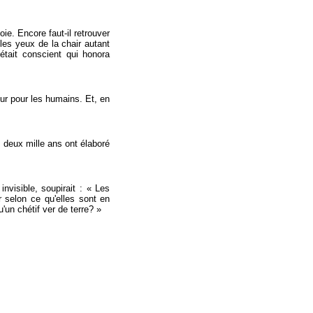
oie. Encore faut-il retrouver
les yeux de la chair autant
tait conscient qui honora
eur pour les humains. Et, en
 deux mille ans ont élaboré
nvisible, soupirait : « Les
r selon ce qu'elles sont en
'un chétif ver de terre? »