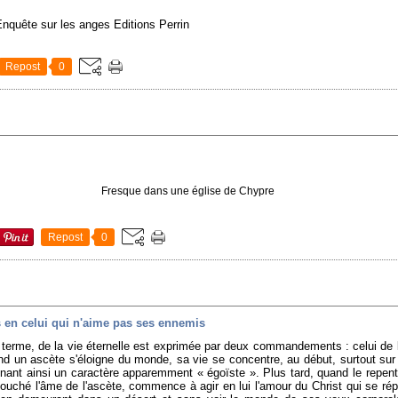
e Enquête sur les anges Editions Perrin
Repost
0
Fresque dans une église de Chypre
Repost
0
 en celui qui n'aime pas ses ennemis
i ce terme, de la vie éternelle est exprimée par deux commandements : celui de 
and un ascète s'éloigne du monde, sa vie se concentre, au début, surtout s
renant ainsi un caractère apparemment « égoïste ». Plus tard, quand le repenti
 touché l'âme de l'ascète, commence à agir en lui l'amour du Christ qui se r