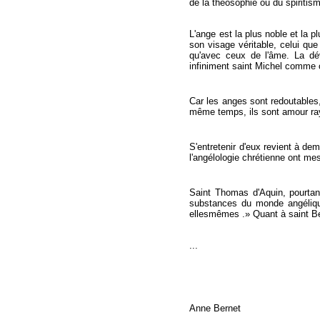
de la théosophie ou du spiritis
L'ange est la plus noble et la pl
son visage véritable, celui que
qu'avec ceux de l'âme. La dé
infiniment saint Michel comme ce
Car les anges sont redoutables, 
même temps, ils sont amour rayo
S'entretenir d'eux revient à de
l'angélologie chrétienne ont me
Saint Thomas d'Aquin, pourtan
substances du monde angélique 
ellesmêmes .» Quant à saint Bern
...
Anne Bernet