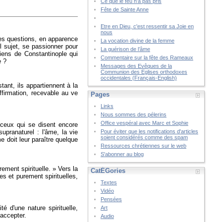
Ce que le feu n’a pas pris
Fête de Sainte Anne
Etre en Dieu, c'est ressentir sa Joie en
nous
tres questions, en apparence
La vocation divine de la femme
l sujet, se passionner pour
La guérison de l’âme
iens de Constantinople qui
Commentaire sur la fête des Rameaux
e ?
Messages des Evêques de la
Communion des Eglises orthodoxes
occidentales (Français-English)
stant, ils appartiennent à la
affirmation, recevable au ve
Pages
Links
Nous sommes des pélerins
Office vespéral avec Marc et Sophie
ceux qui se disent encore
upranaturel : l'âme, la vie
Pour éviter que les notifications d'articles
soient considérés comme des spam
me doit leur paraître quelque
Ressources chrétiennes sur le web
S'abonner au blog
rement spirituelle. » Vers la
CatÉGories
s et purement spirituelles,
Textes
Vidéo
Pensées
té d'une nature spirituelle,
Art
 accepter.
Audio