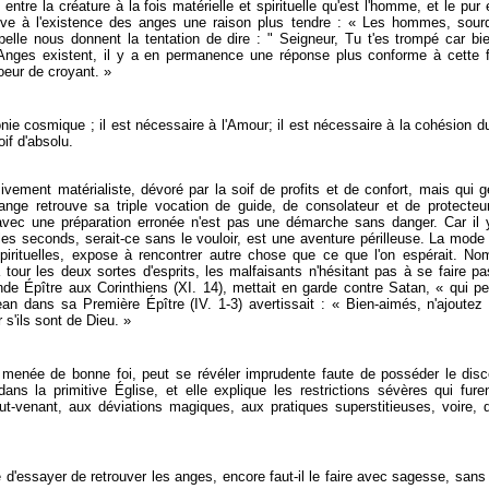
é entre la créature à la fois matérielle et spirituelle qu'est l'homme, et le pur
uve à l'existence des anges une raison plus tendre : « Les hommes, sourds
rpelle nous donnent la tentation de dire : " Seigneur, Tu t'es trompé car bi
s Anges existent, il y a en permanence une réponse plus conforme à cette fo
oeur de croyant. »
nie cosmique ; il est nécessaire à l'Amour; il est nécessaire à la cohésion du
if d'absolu.
ment matérialiste, dévoré par la soif de profits et de confort, mais qui gé
ange retrouve sa triple vocation de guide, de consolateur et de protecteur
 avec une préparation erronée n'est pas une démarche sans danger. Car il
 seconds, serait-ce sans le vouloir, est une aventure périlleuse. La mode ac
spirituelles, expose à rencontrer autre chose que ce que l'on espérait. N
 tour les deux sortes d'esprits, les malfaisants n'hésitant pas à se faire pa
de Épître aux Corinthiens (XI. 14), mettait en garde contre Satan, « qui p
an dans sa Première Épître (IV. 1-3) avertissait : « Bien-aimés, n'ajoutez 
 s'ils sont de Dieu. »
 menée de bonne foi, peut se révéler imprudente faute de posséder le dis
dans la primitive Église, et elle explique les restrictions sévères qui fur
tout-venant, aux déviations magiques, aux pratiques superstitieuses, voire
e d'essayer de retrouver les anges, encore faut-il le faire avec sagesse, sans