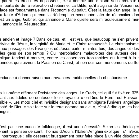
, parmi les crédulités dépassées, c'est démolir une maison sous prétexte d
importante de la rélévation chrétienne. La Bible, qu'il s'agisse de l'Ancien
 place est fondamentale dans l'économie du
salut. C'est la faute d'un ange, le 
a faute d'Adam qui rend la Rédemption nécessaire afin de réconcilier dans 
est un ange, Gabriel, qui annonce à Marie qu'elle sera miraculeusement mèr
, annonce la Résurrection.
age ancien et imagé ? Dans ce cas, et il est vrai que beaucoup ne s'en privent 
on divine de Jésus, la virginité de Marie et le Christ ressuscité. Le christianism
êter aux passages des Évangiles où Jésus parle, maintes fois, des anges et 
 des gens de son temps ? Ou interpolations maladroites des auteurs des 
blique tendent à prouver, contre les assertions trop rapides qui furent à la
 années qui suivirent la Passion du Christ, et non des commencements du IIe 
endance à donner raison aux croyances traditionnelles du christianisme...
ui-même affirment l'existence des anges. Le Credo, tel qu'il fut fixé en 325 
ant aux fidèles de confesser leur croyance « en Dieu le Père Tout-Puissant
nvisible ». Les mots ciel et invisible désignant sans ambiguïté l'univers angéliq
nté de Dieu « soit faite sur la terre comme au ciel », c'est-à-dire que les 
anges.
'est pas une curiosité folklorique; il est une nécessité.
Selon les théologie
nant la pensée de saint Thomas d'Aquin, l'Italien Arrighini explique : s'il n'exi
 interrompue ; elle cesserait brusquement pour faire place à un vide désolant