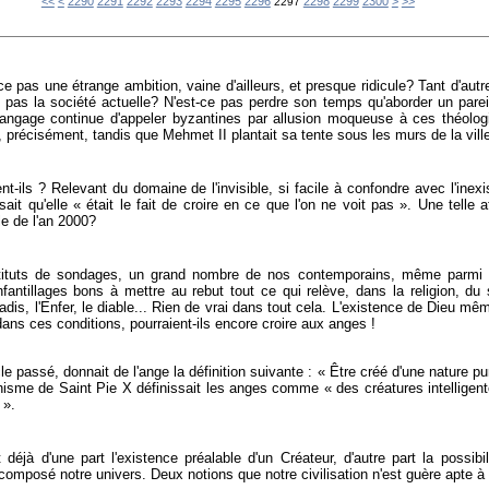
2200
2210
2220
2230
2240
2250
2260
2270
2280
<<
<
2290
2291
2292
2293
2294
2295
2296
2298
2299
2300
>
>>
2297
-ce pas une étrange ambition, vaine d'ailleurs, et presque ridicule? Tant d'au
es pas la société actuelle? N'est-ce pas perdre son temps qu'aborder un parei
 langage continue d'appeler byzantines par allusion moqueuse à ces théolog
 précisément, tandis que Mehmet II plantait sa tente sous les murs de la vill
ent-ils ? Relevant du domaine de l'invisible, si facile à confondre avec l'inexi
isait qu'elle « était le fait de croire en ce que l'on ne voit pas ». Une telle 
lle de l'an 2000?
nstituts de sondages, un grand nombre de nos contemporains, même parmi 
antillages bons à mettre au rebut tout ce qui relève, dans la religion, du s
aradis, l'Enfer, le diable... Rien de vrai dans tout cela. L'existence de Dieu mê
ns ces conditions, pourraient-ils encore croire aux anges !
cle passé, donnait de l'ange la définition suivante : « Être créé d'une nature pu
me de Saint Pie X définissait les anges comme « des créatures intelligente
 ».
 déjà d'une part l'existence préalable d'un Créateur, d'autre part la possibili
 composé notre univers. Deux notions que notre civilisation n'est guère apte à