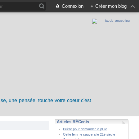
Connexion
+
Créer mon blog
rase, une pensée, touche votre coeur c'est
Articles RÉCents
Prière pour demander la pluie
Cette femme sauvera le 21è siècle