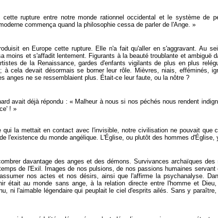
 cette rupture entre notre monde rationnel occidental et le système de pe
ie moderne commença quand la philosophie cessa de parler de l'Ange. »
duisit en Europe cette rupture. Elle n'a fait qu'aller en s'aggravant. Au sei
a moins et s'affadit lentement. Figurants à la beauté troublante et ambiguë d
rtistes de la Renaissance, gardes d'enfants vigilants de plus en plus relég
s; à cela devait désormais se borner leur rôle. Mièvres, niais, efféminés, i
es anges ne se ressemblaient plus. Était-ce leur faute, ou la nôtre ?
rnard avait déjà répondu : « Malheur à nous si nos péchés nous rendent indign
ce' ! »
e qui la mettait en contact avec l'invisible, notre civilisation ne pouvait que 
e de l'existence du monde angélique. L'Église, ou plutôt des hommes d'Église, 
'encombrer davantage des anges et des démons. Survivances archaïques des
temps de l'Exil. Images de nos pulsions, de nos passions humaines servant d'
'assumer nos actes et nos désirs, ainsi que l'affirme la psychanalyse. Da
ir était au monde sans ange, à la relation directe entre l'homme et Dieu, 
 ni l'aimable légendaire qui peuplait le ciel d'esprits ailés. Sans y paraître, l