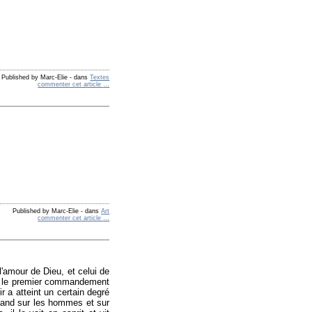
Published by Marc-Elie
-
dans
Textes
commenter cet article
…
Published by Marc-Elie
-
dans
Art
commenter cet article
…
l'amour de Dieu, et celui de
ur le premier commandement
r a atteint un certain degré
épand sur les hommes et sur