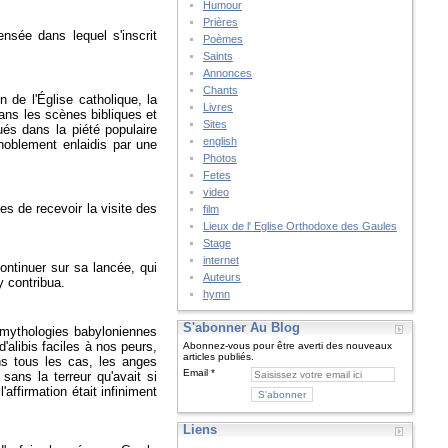
Humour
Prières
nsée dans lequel s'inscrit
Poèmes
Saints
Annonces
Chants
n de l'Église catholique, la
Livres
ans les scènes bibliques et
Sites
ués dans la piété populaire
english
gnoblement enlaidis par une
Photos
Fetes
video
es de recevoir la visite des
film
Lieux de l' Eglise Orthodoxe des Gaules
Stage
internet
continuer sur sa lancée, qui
Auteurs
y contribua.
hymn
S'abonner Au Blog
 mythologies babyloniennes
alibis faciles à nos peurs,
Abonnez-vous pour être averti des nouveaux
articles publiés.
ns tous les cas, les anges
Email
sans la terreur qu'avait si
'affirmation était infiniment
Liens