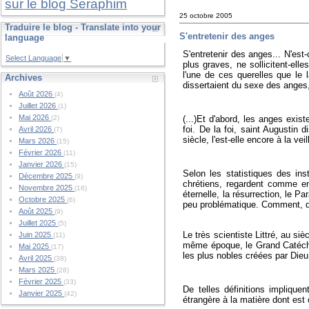
sur le blog Seraphim
25 octobre 2005
Traduire le blog - Translate into your
S'entretenir des anges
language
S'entretenir des anges... N'est
Select Language
▼
plus graves, ne sollicitent-ell
l'une de ces querelles que le
Archives
dissertaient du sexe des anges,
Août 2026
(4)
Juillet 2026
(1)
Mai 2026
(...)Et d'abord, les anges exist
(2)
foi. De la foi, saint Augustin d
Avril 2026
(7)
siècle, l'est-elle encore à la vei
Mars 2026
(15)
Février 2026
(11)
Janvier 2026
(15)
Selon les statistiques des i
Décembre 2025
(9)
chrétiens, regardent comme enf
Novembre 2025
(16)
éternelle, la résurrection, le P
Octobre 2025
(6)
peu problématique. Comment, da
Août 2025
(9)
Juillet 2025
(5)
Le très scientiste Littré, au siè
Juin 2025
(11)
même époque, le Grand Catéchis
Mai 2025
(17)
les plus nobles créées par Dieu
Avril 2025
(38)
Mars 2025
(28)
Février 2025
(33)
De telles définitions impliquent
Janvier 2025
(42)
étrangère à la matière dont est