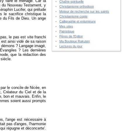
'y faire le ménage. Car la
Chaîne spirituelle
 ou du Nouveau Testament, y
Christianisme orthodoxe
séraphin Lucifer, qui prélude
Moteur de recherche sur les saints
le sacrifice christique la
Christianisme copte
e du Fils de Dieu. Un ange
Calligraphie et enluminure
Mes sites
Patristique
Pères de l'Eglise
pas, le pas est vite franchi
e est ainsi vidé de sa raison
Ma Boutique Rakuten
des démons ? Langage imagé,
Lectures du jour
Évangiles ? Les dernières
 mode, que la rédaction des
siècle.
par le concile de Nicée, en
, Créateur du Ciel et de la
ue, bon et mauvais. Enfin, le
hommes soient aussi prompts
ns, l'ange est nécessaire à
stait pas d'anges, l'harmonie
 qui répugne et déconcerte'.