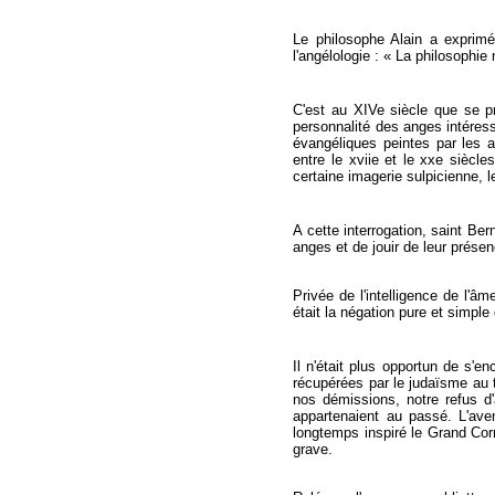
Le philosophe Alain a exprimé
l'angélologie : « La philosoph
C'est au XIVe siècle que se pro
personnalité des anges intéress
évangéliques peintes par les a
entre le xviie et le xxe siècle
certaine imagerie sulpicienne, l
A cette interrogation, saint Be
anges et de jouir de leur présen
Privée de l'intelligence de l'âm
était la négation pure et simpl
Il n'était plus opportun de s
récupérées par le judaïsme au 
nos démissions, notre refus d
appartenaient au passé. L'aven
longtemps inspiré le Grand Cornu,
grave.