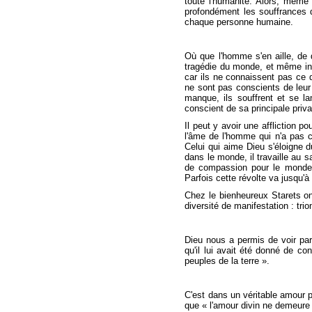
toute l'humanité. Alors, même 
profondément les souffrances d
chaque personne humaine.
Où que l'homme s'en aille, de qu
tragédie du monde, et même in
car ils ne connaissent pas ce d
ne sont pas conscients de leur 
manque, ils souffrent et se la
conscient de sa principale priva
Il peut y avoir une affliction 
l'âme de l'homme qui n'a pas c
Celui qui aime Dieu s'éloigne d
dans le monde, il travaille au 
de compassion pour le monde,
Parfois cette révolte va jusqu'à
Chez le bienheureux Starets on 
diversité de manifestation : tri
Dieu nous a permis de voir par
qu'il lui avait été donné de c
peuples de la terre ».
C'est dans un véritable amour p
que « l'amour divin ne demeure