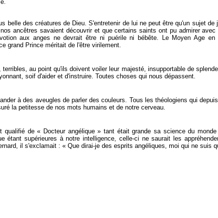
me.
us belle des créatures de Dieu. S'entretenir de lui ne peut être qu'un sujet de j
 nos ancêtres savaient découvrir et que certains saints ont pu admirer avec 
votion aux anges ne devrait être ni puérile ni bébête. Le Moyen Age en é
 grand Prince méritait de l'être virilement.
terribles, au point qu'ils doivent voiler leur majesté, insupportable de splend
nnant, soif d'aider et d'instruire. Toutes choses qui nous dépassent.
mander à des aveugles de parler des couleurs. Tous les théologiens qui depuis
suré la petitesse de nos mots humains et de notre cerveau.
t qu
alifié de « Docteur angélique » tant était grande sa science du monde i
étant supérieures à notre intelligence, celle-ci ne saurait les appréhende
ard, il s'exclamait : « Que dirai-je des esprits angéliques, moi qui ne suis qu