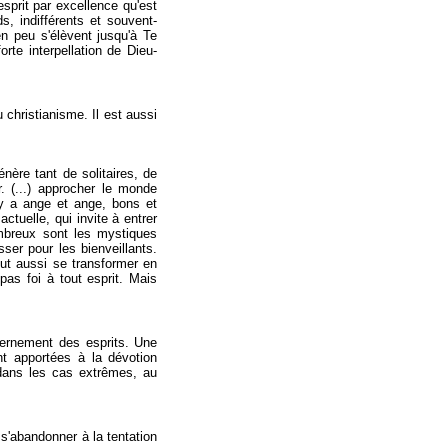
 esprit par excellence qu'est
, indifférents et souvent-
en peu s'élèvent jusqu'à Te
rte interpellation de Dieu-
 christianisme. Il est aussi
nère tant de solitaires, de
. (...) approcher le monde
 y a ange et ange, bons et
tuelle, qui invite à entrer
ombreux sont les mystiques
sser pour les bienveillants.
eut aussi se transformer en
pas foi à tout esprit. Mais
cernement des esprits. Une
ent apportées à la dévotion
, dans les cas extrêmes, au
 s'abandonner à la tentation