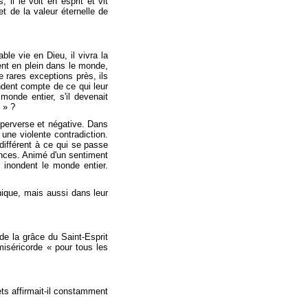
l le voit en esprit et vit
t de la valeur éternelle de
ble vie en Dieu, il vivra la
nt en plein dans le monde,
 rares exceptions près, ils
endent compte de ce qui leur
onde entier, s'il devenait
 » ?
e perverse et négative. Dans
une violente contradiction.
différent à ce qui se passe
ances. Animé d'un sentiment
 inondent le monde entier.
anique, mais aussi dans leur
de la grâce du Saint-Esprit
miséricorde « pour tous les
ts affirmait-il constamment