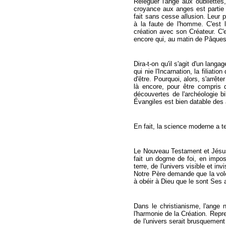
Reléguer l'ange aux oubliettes
croyance aux anges est partie 
fait sans cesse allusion. Leur
à la faute de l'homme. C'est l
création avec son Créateur. C'
encore qui, au matin de Pâques
Dira-t-on qu'il s'agit d'un lang
qui nie l'Incarnation, la filiati
d'être. Pourquoi, alors, s'arr
là encore, pour être compris
découvertes de l'archéologie bi
Évangiles est bien datable des
En fait, la science moderne a t
Le Nouveau Testament et Jésus l
fait un dogme de foi, en impos
terre, de l'univers visible et i
Notre Père demande que la volo
à obéir à Dieu que le sont Ses 
Dans le christianisme, l'ange n
l'harmonie de la Création. Repre
de l'univers serait brusquement