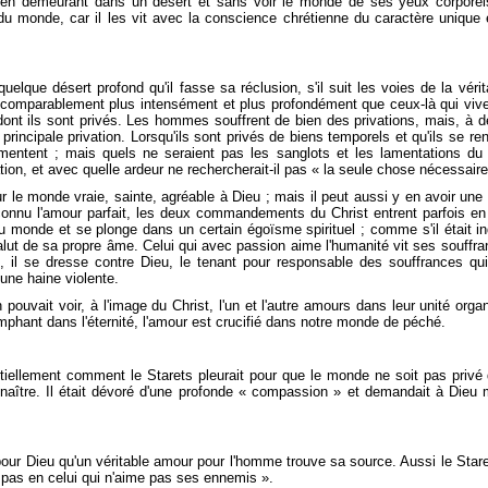
en demeurant dans un désert et sans voir le monde de ses yeux corporels, i
u monde, car il les vit avec la conscience chrétienne du caractère unique e
elque désert profond qu'il fasse sa réclusion, s'il suit les voies de la vérita
comparablement plus intensément et plus profondément que ceux-là qui vive
ont ils sont privés. Les hommes souffrent de bien des privations, mais, à de
principale privation. Lorsqu'ils sont privés de biens temporels et qu'ils se r
mentent ; mais quels ne seraient pas les sanglots et les lamentations du m
tion, et avec quelle ardeur ne rechercherait-il pas « la seule chose nécessaire
pour le monde vraie, sainte, agréable à Dieu ; mais il peut aussi y en avoir un
onnu l'amour parfait, les deux commandements du Christ entrent parfois en 
u monde et se plonge dans un certain égoïsme spirituel ; comme s'il était in
salut de sa propre âme. Celui qui avec passion aime l'humanité vit ses souffr
 il se dresse contre Dieu, le tenant pour
responsable des souffrances qui
 une haine violente.
pouvait voir, à l'image du Christ, l'un et l'autre amours dans leur unité org
omphant dans l'éternité, l'amour est crucifié dans notre monde de péché.
tiellement comment le Starets pleurait pour que le monde ne soit pas privé 
onnaître. Il était dévoré d'une profonde « compassion » et demandait à Dieu 
our Dieu qu'un véritable amour pour l'homme trouve sa source. Aussi le Stare
 pas en celui qui n'aime pas ses ennemis ».