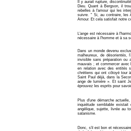
Il y aurait rupture, discontinuit
Dieu. Quant à Bergson, il tro
rebelles à l'amour qui les inte
suivre. " Si, au contraire, le
Amour. Et cela satisfait notre c
L'ange est nécessaire à l'harmo
nécessaire à l'homme et à sa so
Dans un monde devenu exclusive
malheureux, de désorientés, l'
invisible sans préparation ou
mauvais ; et commercer avec les
en relation avec des entités 
chrétiens qui ont côtoyé tour à
Saint Paul déjà, dans la Secon
ange de lumière ». Et saint Je
éprouvez les esprits pour savoir
Plus d'une démarche actuelle,
inquiétude semblable existait 
angélique, sujette, livrée au 
satanisme.
Donc, s'il est bon et nécessair