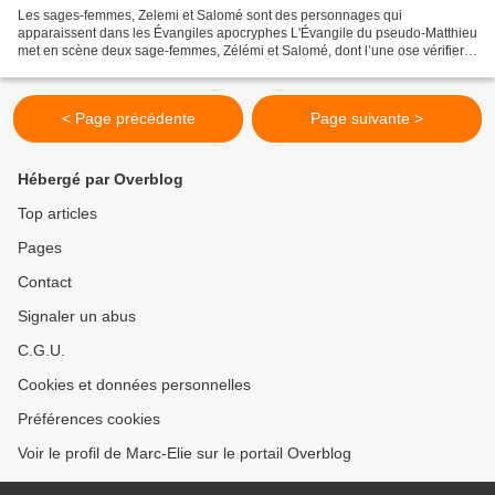
Les sages-femmes, Zelemi et Salomé sont des personnages qui
apparaissent dans les Évangiles apocryphes L'Évangile du pseudo-Matthieu
met en scène deux sage-femmes, Zélémi et Salomé, dont l’une ose vérifier
manuellement que Marie est toujours vierge après...
< Page précédente
Page suivante >
Hébergé par Overblog
Top articles
Pages
Contact
Signaler un abus
C.G.U.
Cookies et données personnelles
Préférences cookies
Voir le profil de Marc-Elie sur le portail Overblog