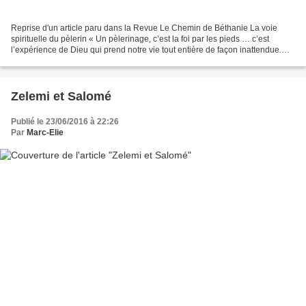
Reprise d'un article paru dans la Revue Le Chemin de Béthanie La voie
spirituelle du pèlerin « Un pèlerinage, c’est la foi par les pieds … c’est
l’expérience de Dieu qui prend notre vie tout entière de façon inattendue.
Pas étonnant car le pèlerin est...
Zelemi et Salomé
Publié le 23/06/2016 à 22:26
Par
Marc-Elie