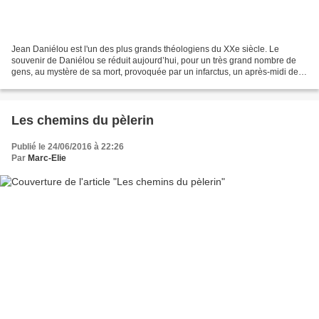
Jean Daniélou est l'un des plus grands théologiens du XXe siècle. Le
souvenir de Daniélou se réduit aujourd’hui, pour un très grand nombre de
gens, au mystère de sa mort, provoquée par un infarctus, un après-midi de
mai, au domicile d’une prostituée,...
Les chemins du pèlerin
Publié le 24/06/2016 à 22:26
Par
Marc-Elie