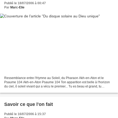
Publié le 18/07/2006 à 00:47
Par
Marc-Elie
Ressemblance entre l'Hymne au Soleil, du Pharaon Akh-en-Aton et le
Psaume 104 Akh-en-Aton Psaume 104 Ton apparition est belle à l'horizon
du ciel, ô soleil vivant qui a vécu le premier... Tu es beau et grand, tu
étincelles et tu es au-dessus de tout Pays....
Savoir ce que l'on fait
Publié le 16/07/2006 à 15:37