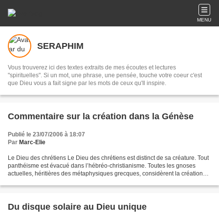
MENU
SERAPHIM
Vous trouverez ici des textes extraits de mes écoutes et lectures
"spirituelles". Si un mot, une phrase, une pensée, touche votre coeur c'est
que Dieu vous a fait signe par les mots de ceux qu'Il inspire.
Commentaire sur la création dans la Génèse
Publié le 23/07/2006 à 18:07
Par
Marc-Elie
Le Dieu des chrétiens Le Dieu des chrétiens est distinct de sa créature. Tout
panthéisme est évacué dans l’hébréo-christianisme. Toutes les gnoses
actuelles, héritières des métaphysiques grecques, considèrent la création
comme une émanation de la divinité....
Du disque solaire au Dieu unique