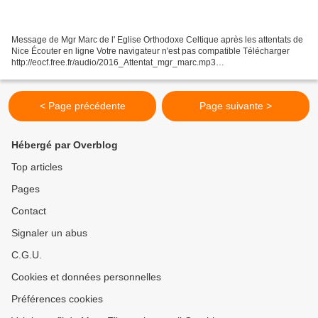
Message de Mgr Marc de l' Eglise Orthodoxe Celtique après les attentats de
Nice Écouter en ligne Votre navigateur n'est pas compatible Télécharger
http://eocf.free.fr/audio/2016_Attentat_mgr_marc.mp3
**********************************************************************************
___________________________________________________________
____________________________...
< Page précédente
Page suivante >
Hébergé par Overblog
Top articles
Pages
Contact
Signaler un abus
C.G.U.
Cookies et données personnelles
Préférences cookies