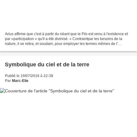
Arius affirme que c'est à partir du néant que le Fils est venu à l'existence et
par «participation » qu'il a été divinisé. « Contraintpar les besoins de la
nature, il se retira, et soudain, pour employer les termes mêmes de l'
Écriture, "il tomba la tête...
Symbolique du ciel et de la terre
Publié le 19/07/2016 à 22:38
Par
Marc-Elie