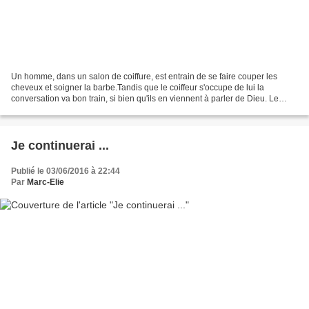
Un homme, dans un salon de coiffure, est entrain de se faire couper les
cheveux et soigner la barbe.Tandis que le coiffeur s'occupe de lui la
conversation va bon train, si bien qu'ils en viennent à parler de Dieu. Le
coiffeur dit : «Moi je ne crois pas...
Je continuerai ...
Publié le 03/06/2016 à 22:44
Par
Marc-Elie