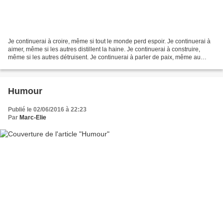
Je continuerai à croire, même si tout le monde perd espoir. Je continuerai à
aimer, même si les autres distillent la haine. Je continuerai à construire,
même si les autres détruisent. Je continuerai à parler de paix, même au
milieu d'une guerre. Je continuerai...
Humour
Publié le 02/06/2016 à 22:23
Par
Marc-Elie