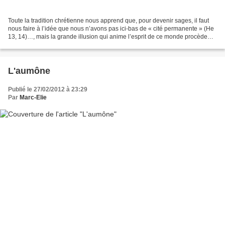
Toute la tradition chrétienne nous apprend que, pour devenir sages, il faut
nous faire à l’idée que nous n’avons pas ici-bas de « cité permanente » (He
13, 14)…, mais la grande illusion qui anime l’esprit de ce monde procède
d’un point de vue diamétralement...
L'aumône
Publié le 27/02/2012 à 23:29
Par
Marc-Elie