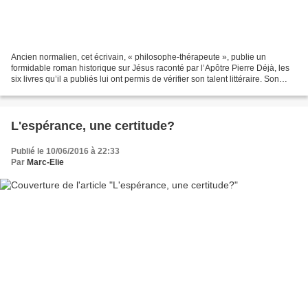
Ancien normalien, cet écrivain, « philosophe-thérapeute », publie un
formidable roman historique sur Jésus raconté par l’Apôtre Pierre Déjà, les
six livres qu’il a publiés lui ont permis de vérifier son talent littéraire. Son
premier roman, Colère (Albin...
L'espérance, une certitude?
Publié le 10/06/2016 à 22:33
Par
Marc-Elie